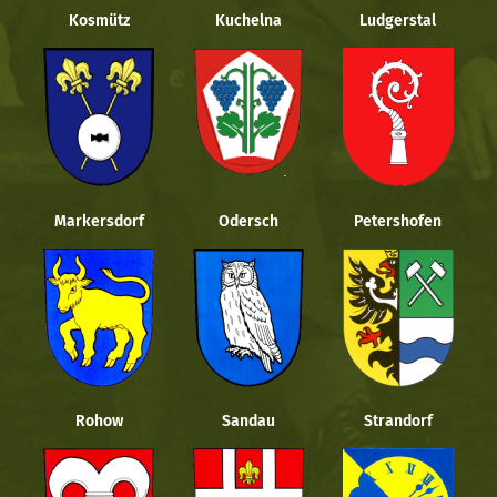
Kosmütz
Kuchelna
Ludgerstal
Markersdorf
Odersch
Petershofen
Rohow
Sandau
Strandorf