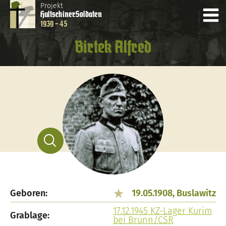
Projekt
Hultschiner
Soldaten
1939 - 45
Birtek Alfred
Geboren:
19.05.1908, Buslawitz
17.12.1945 KZ-Lager Kurim
Grablage:
bei Brünn/CSR