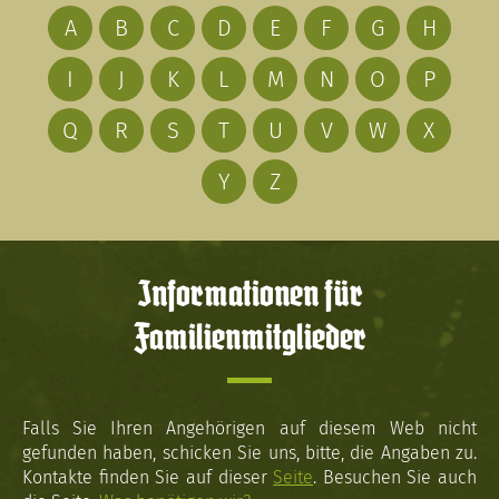
A
B
C
D
E
F
G
H
I
J
K
L
M
N
O
P
Q
R
S
T
U
V
W
X
Y
Z
Informationen für
Familienmitglieder
Falls Sie Ihren Angehörigen auf diesem Web nicht
gefunden haben, schicken Sie uns, bitte, die Angaben zu.
Kontakte finden Sie auf dieser
Seite
. Besuchen Sie auch