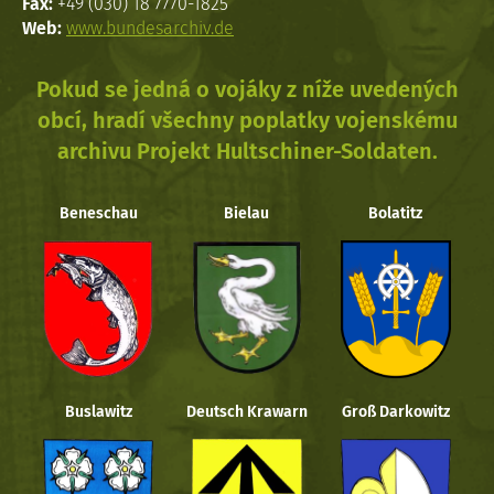
Fax:
+49 (030) 18 7770-1825
Web:
www.bundesarchiv.de
Pokud se jedná o vojáky z níže uvedených
obcí, hradí všechny poplatky vojenskému
archivu Projekt Hultschiner-Soldaten.
Beneschau
Bielau
Bolatitz
Buslawitz
Deutsch Krawarn
Groß Darkowitz