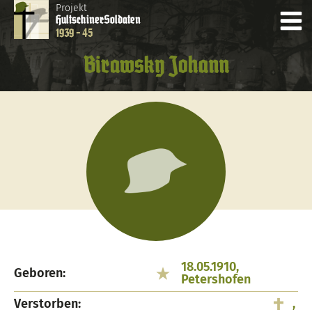
Projekt
Hultschiner
Soldaten
1939 - 45
Birawsky Johann
18.05.1910,
Geboren:
Petershofen
Verstorben:
,