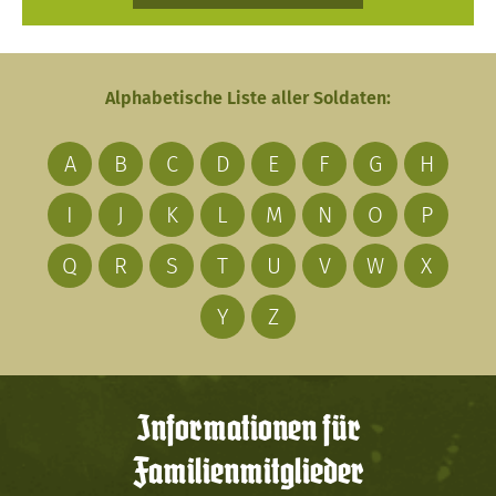
Alphabetische Liste aller Soldaten:
A
B
C
D
E
F
G
H
I
J
K
L
M
N
O
P
Q
R
S
T
U
V
W
X
Y
Z
Informationen für
Familienmitglieder