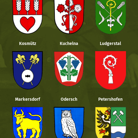
Kosmütz
Kuchelna
Ludgerstal
Markersdorf
Odersch
Petershofen