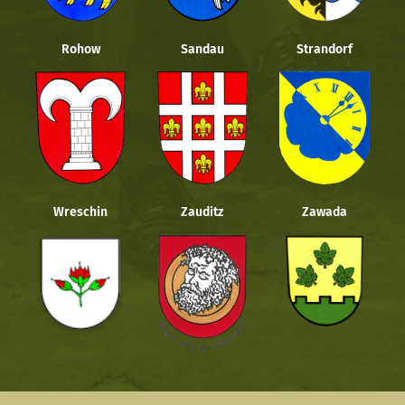
Rohow
Sandau
Strandorf
Wreschin
Zauditz
Zawada