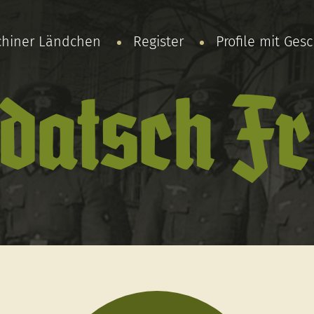
chiner Ländchen
Register
Profile mit Ges
datsch F