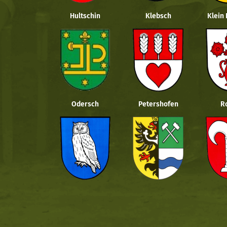
Hultschin
Klebsch
Klein
Odersch
Petershofen
R