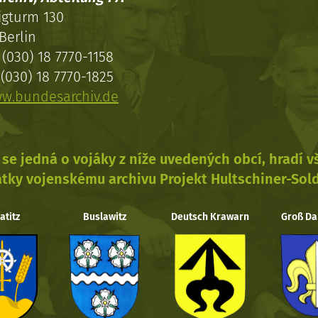
igturm 130
Berlin
(030) 18 7770-1158
(030) 18 7770-1825
w.bundesarchiv.de
se jedná o vojáky z níže uvedených obcí, hradí 
tky vojenskému archivu Projekt Hultschiner-Sol
atitz
Buslawitz
Deutsch Krawarn
Groß Da