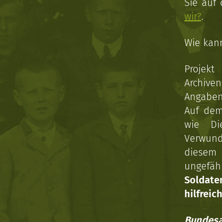
Sie auf
wir?
.
Wie kan
Projekt
Archive
Angaben 
Auf dem
wie Di
Verwun
diesem 
ungefäh
Soldat
hilfreich
Bundesa