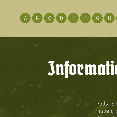
A
B
C
D
E
F
G
H
Informati
Falls S
haben, 