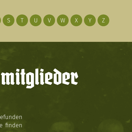
S
T
U
V
W
X
Y
Z
mitglieder
gefunden
e finden