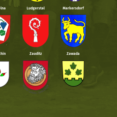
lna
Ludgerstal
Markersdorf
hin
Zauditz
Zawada