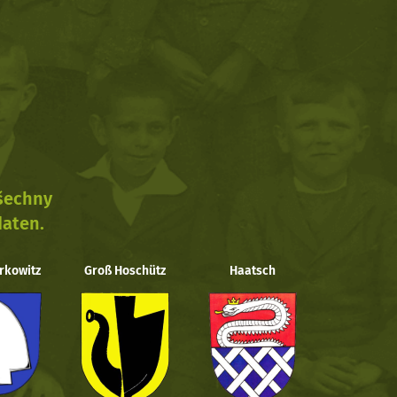
všechny
daten.
rkowitz
Groß Hoschütz
Haatsch