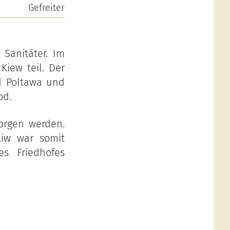
Gefreiter
 Sanitäter. Im
iew teil. Der
d Poltawa und
od.
orgen werden.
kiw war somit
s Friedhofes