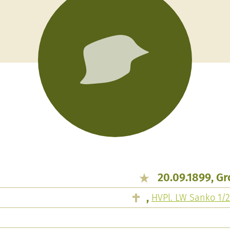
20.09.1899, G
,
HVPl. LW Sanko 1/