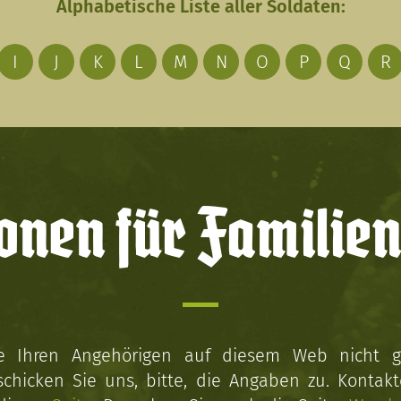
Alphabetische Liste aller Soldaten:
I
J
K
L
M
N
O
P
Q
R
onen für Familien
ie Ihren Angehörigen auf diesem Web nicht 
schicken Sie uns, bitte, die Angaben zu. Kontakt