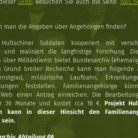
 dieser
Seite
. Besuchen Sie auch die Seite:
Was b
n man die Angaben über Angehörigen finden?
 Hultschiner Soldaten kooperiert mit versc
n und realisiert die langfristige Forschung. Di
über Militärdienst bietet Bundesarchiv (ehemali
 Grund breiter Recherche kann man folgende
enstgrad, militärische Laufbahn, Erkrankun
dungen feststellen. Familienangehörige kön
Web einen Antrag einreichen. Die Bearbeitun
r 36 Monate und kostet cca 16 €.
Projekt Hul
en kann in dieser Hinsicht den Familienang
 sein.
rchiv, Abteilung PA