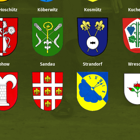
 Hoschütz
Köberwitz
Kosmütz
Kuche
ohow
Sandau
Strandorf
Wresc