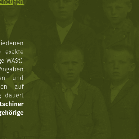
enötigen
hiedenen
e exakte
ge WASt).
 Angaben
gen und
nen auf
g dauert
tschiner
ehörige