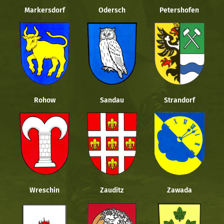
Markersdorf
Odersch
Petershofen
Rohow
Sandau
Strandorf
Wreschin
Zauditz
Zawada