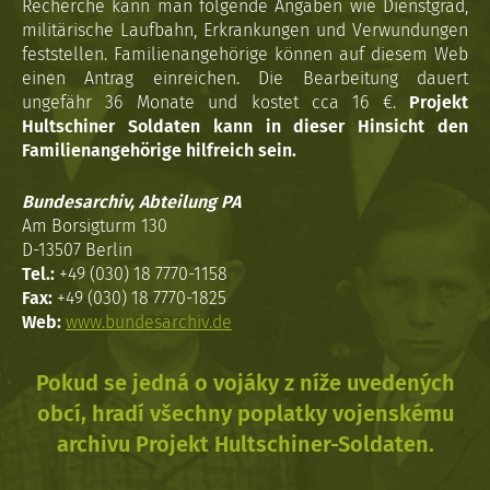
Recherche kann man folgende Angaben wie Dienstgrad,
militärische Laufbahn, Erkrankungen und Verwundungen
feststellen. Familienangehörige können auf diesem Web
einen Antrag einreichen. Die Bearbeitung dauert
ungefähr 36 Monate und kostet cca 16 €.
Projekt
Hultschiner Soldaten kann in dieser Hinsicht den
Familienangehörige hilfreich sein.
Bundesarchiv, Abteilung PA
Am Borsigturm 130
D-13507 Berlin
Tel.:
+49 (030) 18 7770-1158
Fax:
+49 (030) 18 7770-1825
Web:
www.bundesarchiv.de
Pokud se jedná o vojáky z níže uvedených
obcí, hradí všechny poplatky vojenskému
archivu Projekt Hultschiner-Soldaten.