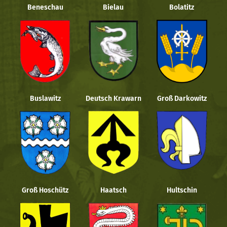
Beneschau
Bielau
Bolatitz
Buslawitz
Deutsch Krawarn
Groß Darkowitz
Groß Hoschütz
Haatsch
Hultschin