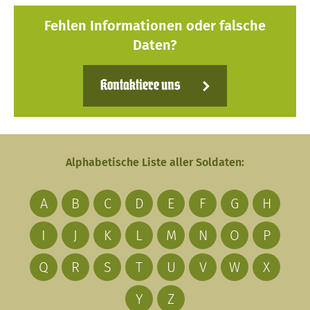
Fehlen Informationen oder falsche
Daten?
Kontaktiere uns
Alphabetische Liste aller Soldaten:
A
B
C
D
E
F
G
H
I
J
K
L
M
N
O
P
Q
R
S
T
U
V
W
X
Y
Z