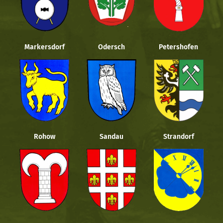
Markersdorf
Odersch
Petershofen
Rohow
Sandau
Strandorf