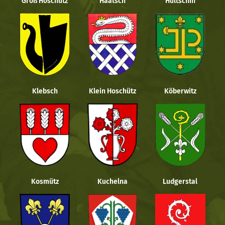
Groß Hoschütz
Haatsch
Hultschin
Klebsch
Klein Hoschütz
Köberwitz
Kosmütz
Kuchelna
Ludgerstal