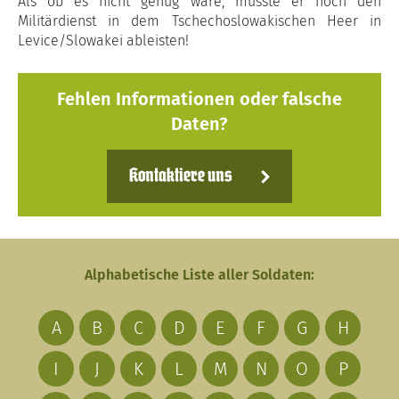
Als ob es nicht genug wäre, musste er noch den
Militärdienst in dem Tschechoslowakischen Heer in
Levice/Slowakei ableisten!
Fehlen Informationen oder falsche
Daten?
Kontaktiere uns
Alphabetische Liste aller Soldaten:
A
B
C
D
E
F
G
H
I
J
K
L
M
N
O
P