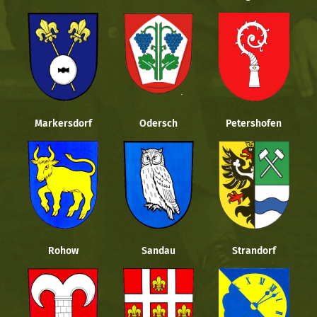
Markersdorf
Odersch
Petershofen
Rohow
Sandau
Strandorf