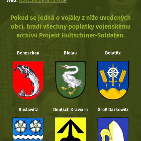
Web:
www.bundesarchiv.de
Pokud se jedná o vojáky z níže uvedených
obcí, hradí všechny poplatky vojenskému
archivu Projekt Hultschiner-Soldaten.
Beneschau
Bielau
Bolatitz
Buslawitz
Deutsch Krawarn
Groß Darkowitz