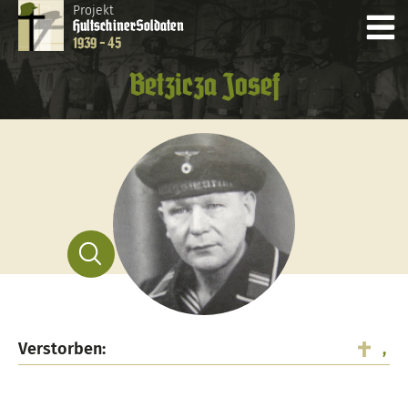
Projekt
Hultschiner
Soldaten
1939 - 45
Betzicza Josef
Verstorben:
,