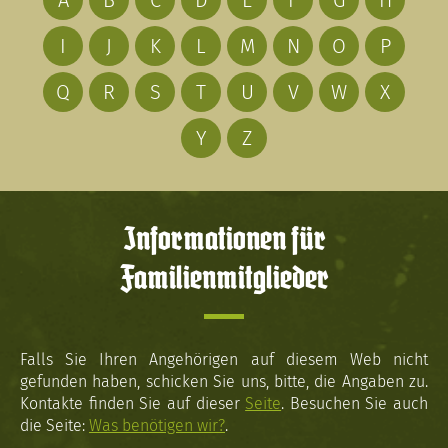
A
B
C
D
E
F
G
H
I
J
K
L
M
N
O
P
Q
R
S
T
U
V
W
X
Y
Z
Informationen für
Familienmitglieder
Falls Sie Ihren Angehörigen auf diesem Web nicht
gefunden haben, schicken Sie uns, bitte, die Angaben zu.
Kontakte finden Sie auf dieser
Seite
. Besuchen Sie auch
die Seite:
Was benötigen wir?
.