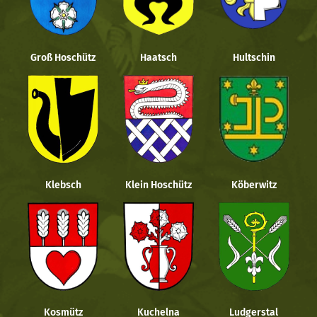
Groß Hoschütz
Haatsch
Hultschin
Klebsch
Klein Hoschütz
Köberwitz
Kosmütz
Kuchelna
Ludgerstal