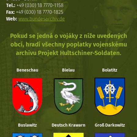
Tel.:
+49 (030) 18 7770-1158
Fax:
+49 (030) 18 7770-1825
Web:
www.bundesarchiv.de
Pokud se jedná o vojáky z níže uvedených
obcí, hradí všechny poplatky vojenskému
archivu Projekt Hultschiner-Soldaten.
Beneschau
Bielau
Bolatitz
Buslawitz
Deutsch Krawarn
Groß Darkowitz