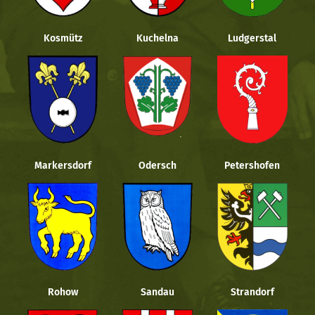
Kosmütz
Kuchelna
Ludgerstal
Markersdorf
Odersch
Petershofen
Rohow
Sandau
Strandorf