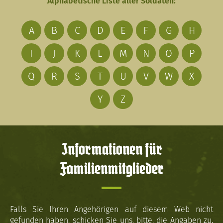
Alphabetische Liste aller Soldaten:
A
B
C
D
E
F
G
H
I
J
K
L
M
N
O
P
Q
R
S
T
U
V
W
X
Y
Z
Informationen für
Familienmitglieder
Falls Sie Ihren Angehörigen auf diesem Web nicht
gefunden haben, schicken Sie uns, bitte, die Angaben zu.