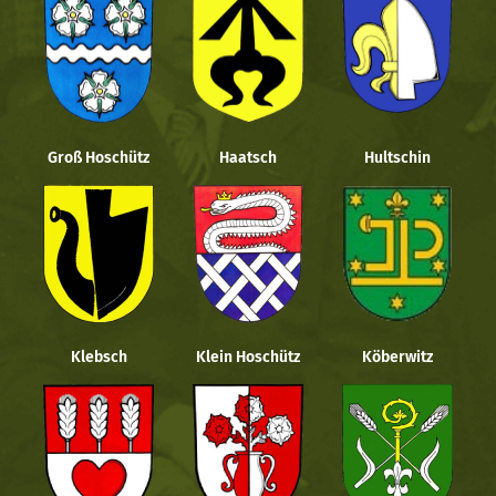
Groß Hoschütz
Haatsch
Hultschin
Klebsch
Klein Hoschütz
Köberwitz