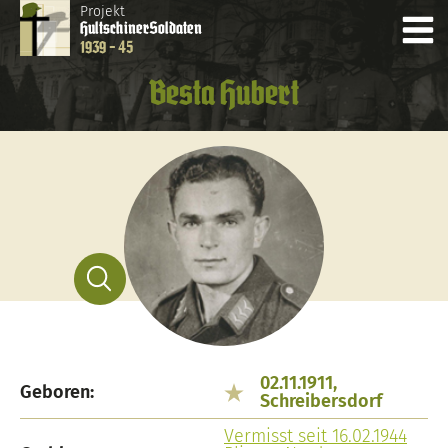
Projekt
Hultschiner
Soldaten
1939 - 45
Besta Hubert
02.11.1911,
Geboren:
Schreibersdorf
Vermisst seit 16.02.1944