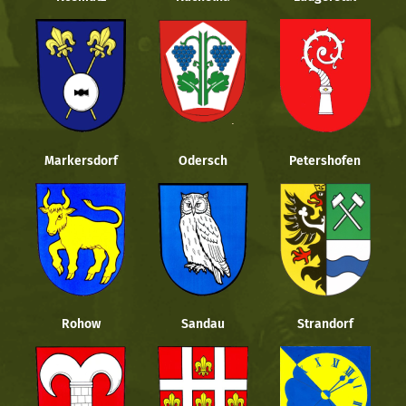
Markersdorf
Odersch
Petershofen
Rohow
Sandau
Strandorf