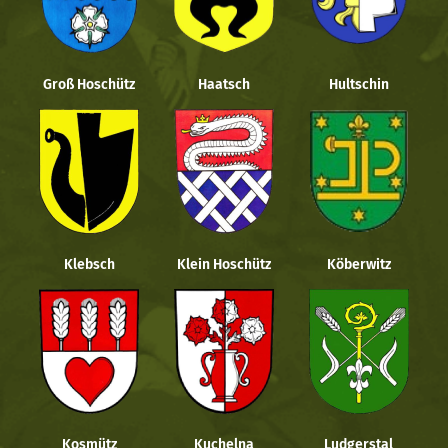
Groß Hoschütz
Haatsch
Hultschin
Klebsch
Klein Hoschütz
Köberwitz
Kosmütz
Kuchelna
Ludgerstal