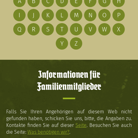
A
B
C
D
E
F
G
H
I
J
K
L
M
N
O
P
Q
R
S
T
U
V
W
X
Y
Z
Informationen für
Familienmitglieder
Falls Sie Ihren Angehörigen auf diesem Web nicht
gefunden haben, schicken Sie uns, bitte, die Angaben zu.
Kontakte finden Sie auf dieser
Seite
. Besuchen Sie auch
die Seite:
Was benötigen wir?
.