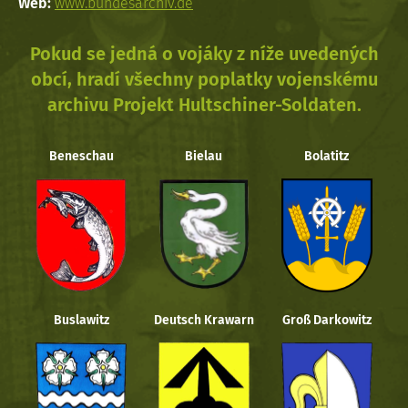
Web:
www.bundesarchiv.de
Pokud se jedná o vojáky z níže uvedených
obcí, hradí všechny poplatky vojenskému
archivu Projekt Hultschiner-Soldaten.
Beneschau
Bielau
Bolatitz
Buslawitz
Deutsch Krawarn
Groß Darkowitz