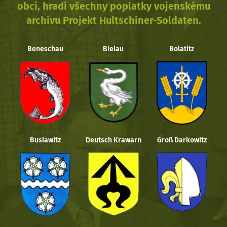
obcí, hradí všechny poplatky vojenskému
archivu Projekt Hultschiner-Soldaten.
Beneschau
Bielau
Bolatitz
Buslawitz
Deutsch Krawarn
Groß Darkowitz