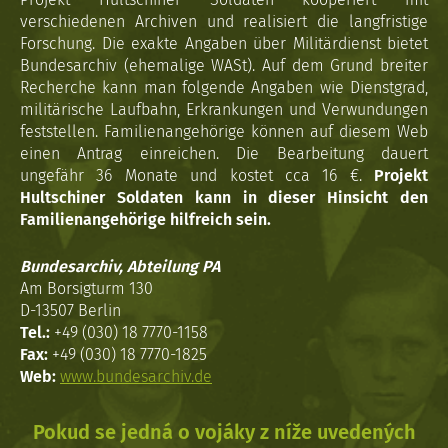
verschiedenen Archiven und realisiert die langfristige
Forschung. Die exakte Angaben über Militärdienst bietet
Bundesarchiv (ehemalige WASt). Auf dem Grund breiter
Recherche kann man folgende Angaben wie Dienstgrad,
militärische Laufbahn, Erkrankungen und Verwundungen
feststellen. Familienangehörige können auf diesem Web
einen Antrag einreichen. Die Bearbeitung dauert
ungefähr 36 Monate und kostet cca 16 €.
Projekt
Hultschiner Soldaten kann in dieser Hinsicht den
Familienangehörige hilfreich sein.
Bundesarchiv, Abteilung PA
Am Borsigturm 130
D-13507 Berlin
Tel.:
+49 (030) 18 7770-1158
Fax:
+49 (030) 18 7770-1825
Web:
www.bundesarchiv.de
Pokud se jedná o vojáky z níže uvedených