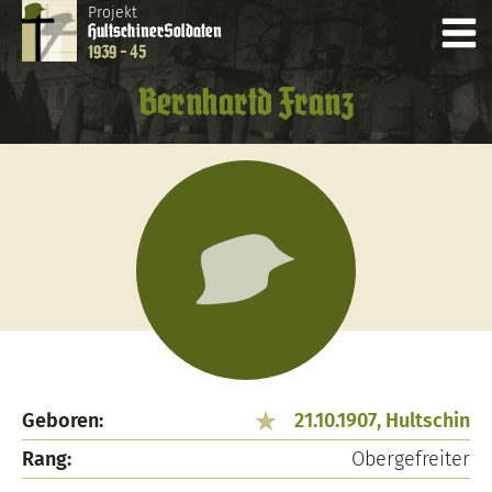
Projekt
Hultschiner
Soldaten
1939 - 45
Bernhartd Franz
Geboren:
21.10.1907, Hultschin
Rang:
Obergefreiter