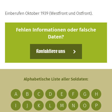
Einberufen Oktober 1939 (Westfront und Ostfront).
Fehlen Informationen oder falsche
Daten?
Kontaktiere uns
Alphabetische Liste aller Soldaten:
A
B
C
D
E
F
G
H
I
J
K
L
M
N
O
P