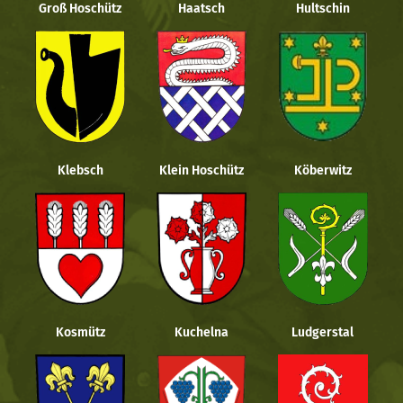
Groß Hoschütz
Haatsch
Hultschin
Klebsch
Klein Hoschütz
Köberwitz
Kosmütz
Kuchelna
Ludgerstal