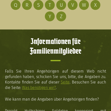
Q
R
S
T
U
V
W
X
Y
Z
Informationen für
Familienmitglieder
Falls Sie Ihren Angehörigen auf diesem Web nicht
gefunden haben, schicken Sie uns, bitte, die Angaben zu.
Kontakte finden Sie auf dieser
Seite
. Besuchen Sie auch
die Seite:
Was benötigen wir?
.
Wie kann man die Angaben über Angehörigen finden?
Projekt Hultschiner Soldaten kooperiert mit