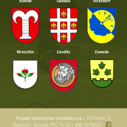
Rohow
Sandau
Strandorf
Wreschin
Zauditz
Zawada
Projekt Hultschiner Soldaten z.s.
| Třešňová 37,
Bolatice - Borová, PSČ 747 23 |
IČO:
22758551