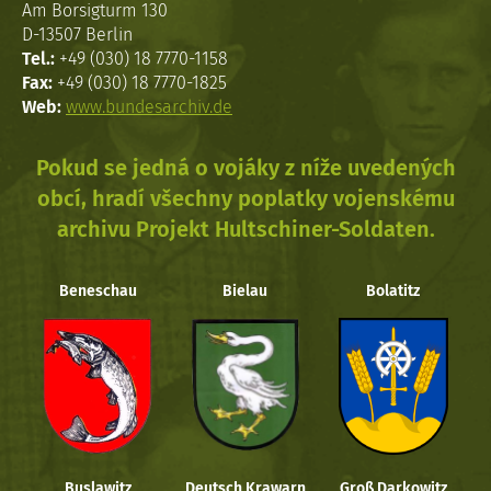
Am Borsigturm 130
D-13507 Berlin
Tel.:
+49 (030) 18 7770-1158
Fax:
+49 (030) 18 7770-1825
Web:
www.bundesarchiv.de
Pokud se jedná o vojáky z níže uvedených
obcí, hradí všechny poplatky vojenskému
archivu Projekt Hultschiner-Soldaten.
Beneschau
Bielau
Bolatitz
Buslawitz
Deutsch Krawarn
Groß Darkowitz