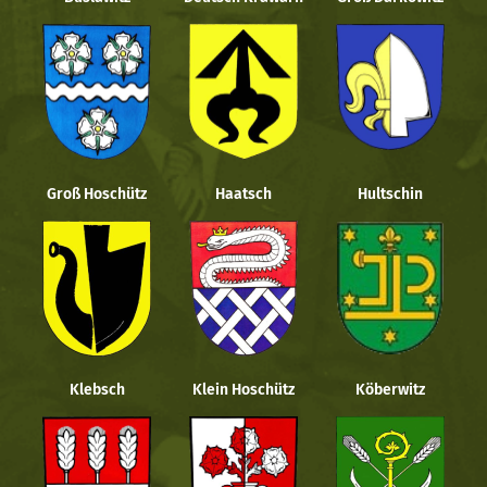
Groß Hoschütz
Haatsch
Hultschin
Klebsch
Klein Hoschütz
Köberwitz