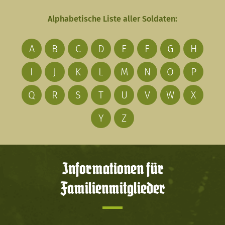
Alphabetische Liste aller Soldaten:
A
B
C
D
E
F
G
H
I
J
K
L
M
N
O
P
Q
R
S
T
U
V
W
X
Y
Z
Informationen für
Familienmitglieder