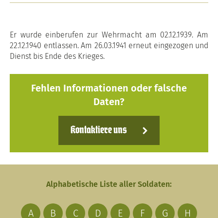
Er wurde einberufen zur Wehrmacht am 02.12.1939. Am
22.12.1940 entlassen. Am 26.03.1941 erneut eingezogen und
Dienst bis Ende des Krieges.
Fehlen Informationen oder falsche
Daten?
Kontaktiere uns
Alphabetische Liste aller Soldaten:
A
B
C
D
E
F
G
H