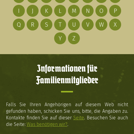
I
J
K
L
M
N
O
P
Q
R
S
T
U
V
W
X
Y
Z
Informationen für
Familienmitglieder
Falls Sie Ihren Angehörigen auf diesem Web nicht
gefunden haben, schicken Sie uns, bitte, die Angaben zu.
Kontakte finden Sie auf dieser
Seite
. Besuchen Sie auch
die Seite:
Was benötigen wir?
.