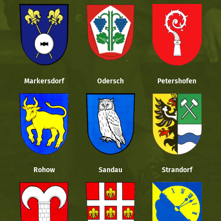
Markersdorf
Odersch
Petershofen
Rohow
Sandau
Strandorf