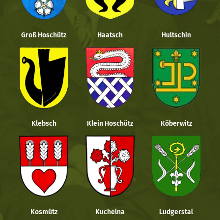
Groß Hoschütz
Haatsch
Hultschin
Klebsch
Klein Hoschütz
Köberwitz
Kosmütz
Kuchelna
Ludgerstal