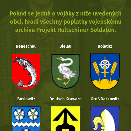
Pokud se jedná o vojáky z níže uvedených
obcí, hradí všechny poplatky vojenskému
archivu Projekt Hultschiner-Soldaten.
Beneschau
Bielau
Bolatitz
Buslawitz
Deutsch Krawarn
Groß Darkowitz