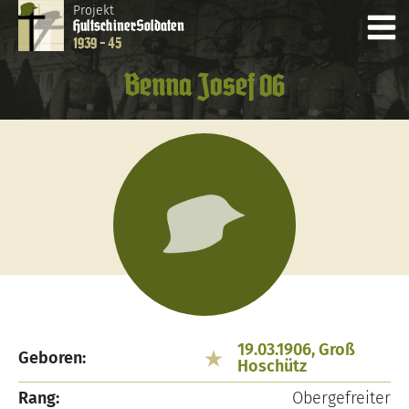
Projekt
Hultschiner
Soldaten
1939 - 45
Benna Josef 06
19.03.1906, Groß
Geboren:
Hoschütz
Rang:
Obergefreiter