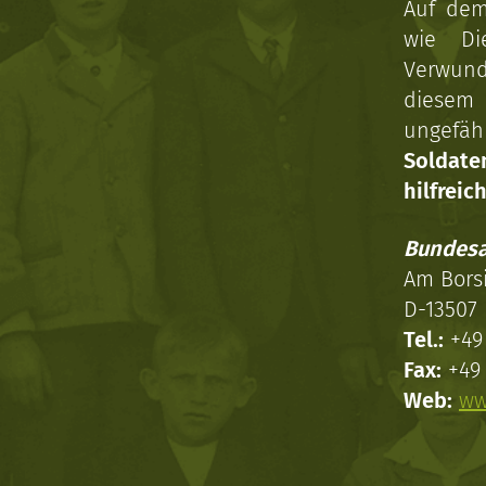
Auf dem
wie Di
Verwun
diesem 
ungefäh
Soldat
hilfreich
Bundesa
Am Bors
D-13507 
Tel.:
+49 
Fax:
+49 
Web:
ww