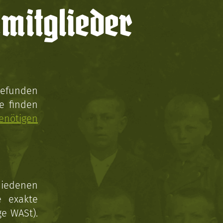
mitglieder
gefunden
e finden
enötigen
hiedenen
e exakte
ge WASt).