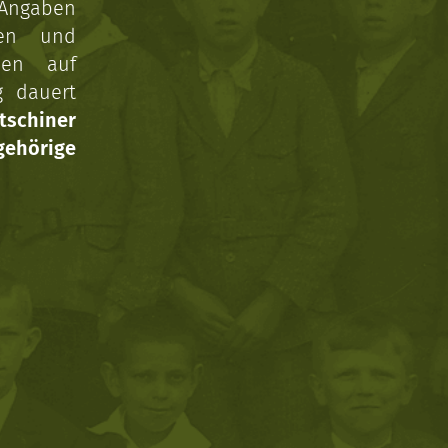
 Angaben
gen und
nen auf
g dauert
tschiner
ehörige