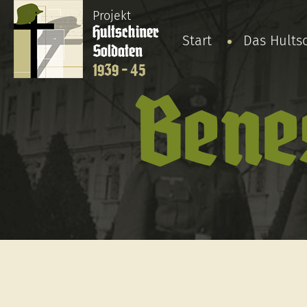
Projekt
Hultschiner
Start
Das Hults
Soldaten
1939 - 45
Benes