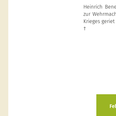
Heinrich Bene
zur Wehrmacht
Krieges geriet
†
Fe