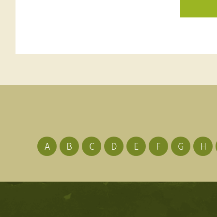
A
B
C
D
E
F
G
H