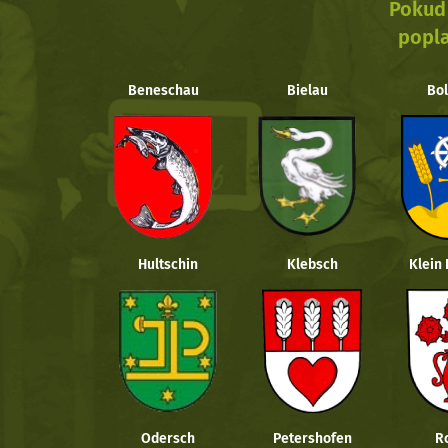
Pokud 
popla
Beneschau
Bielau
Bol
Hultschin
Klebsch
Klein
Odersch
Petershofen
R