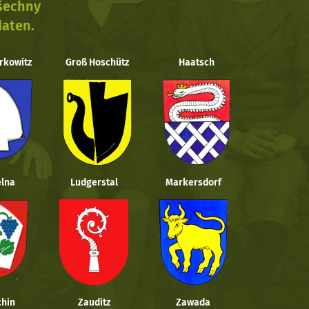
všechny
daten.
rkowitz
Groß Hoschütz
Haatsch
lna
Ludgerstal
Markersdorf
hin
Zauditz
Zawada