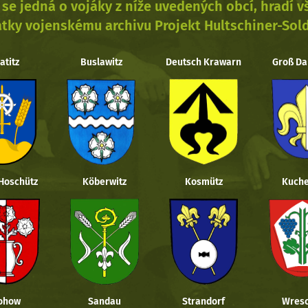
se jedná o vojáky z níže uvedených obcí, hradí 
tky vojenskému archivu Projekt Hultschiner-Sol
atitz
Buslawitz
Deutsch Krawarn
Groß Da
 Hoschütz
Köberwitz
Kosmütz
Kuche
ohow
Sandau
Strandorf
Wresc