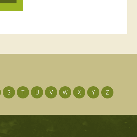
S
T
U
V
W
X
Y
Z