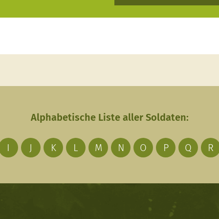
Alphabetische Liste aller Soldaten:
I
J
K
L
M
N
O
P
Q
R