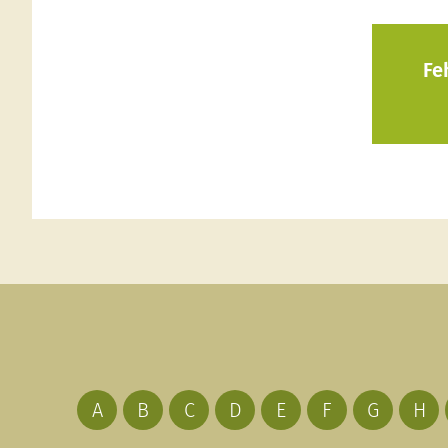
Fe
A
B
C
D
E
F
G
H