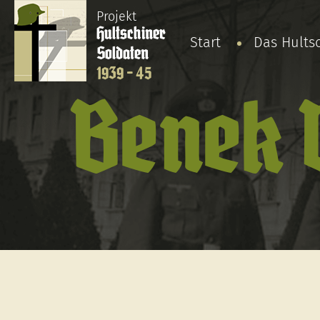
Projekt
Hultschiner
Start
Das Hults
Soldaten
1939 - 45
Benek 