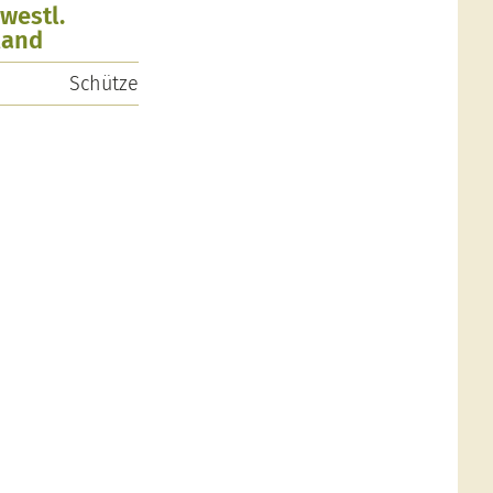
westl.
land
Schütze