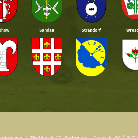
ohow
Sandau
Strandorf
Wresc