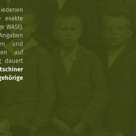
hiedenen
e exakte
ge WASt).
 Angaben
gen und
nen auf
g dauert
tschiner
ehörige