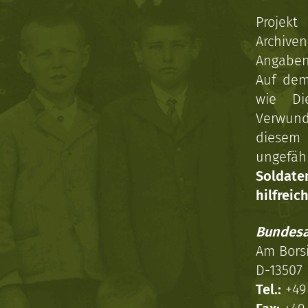
Projekt
Archive
Angaben 
Auf dem
wie Di
Verwun
diesem 
ungefäh
Soldat
hilfreich
Bundesa
Am Bors
D-13507 
Tel.:
+49 