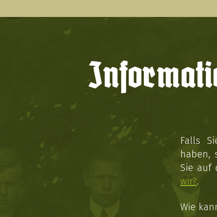
Informati
Falls S
haben, 
Sie auf
wir?
.
Wie kan