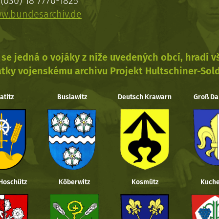
(030) 18 7770-1825
w.bundesarchiv.de
se jedná o vojáky z níže uvedených obcí, hradí 
tky vojenskému archivu Projekt Hultschiner-Sol
atitz
Buslawitz
Deutsch Krawarn
Groß Da
 Hoschütz
Köberwitz
Kosmütz
Kuche