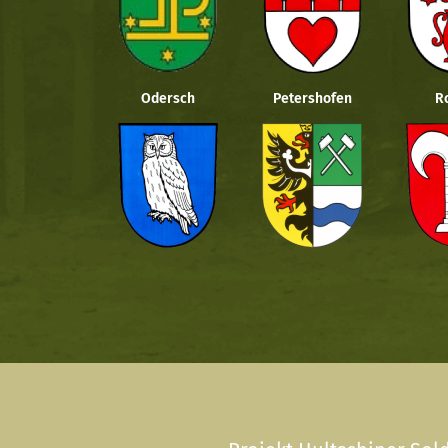
Odersch
Petershofen
R