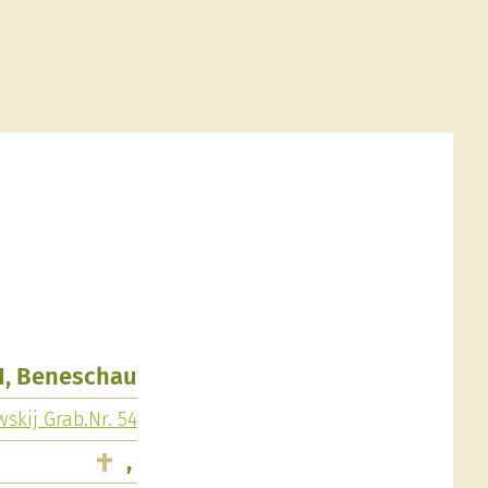
21, Beneschau
skij Grab.Nr. 54
,