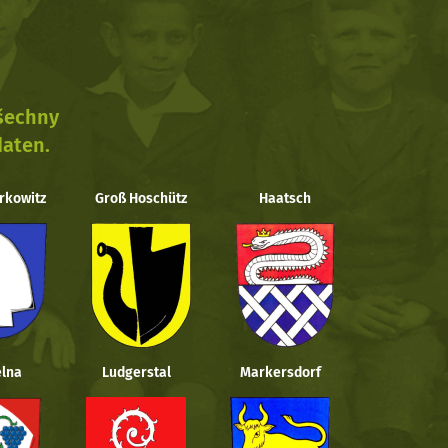
všechny
daten.
rkowitz
Groß Hoschütz
Haatsch
lna
Ludgerstal
Markersdorf