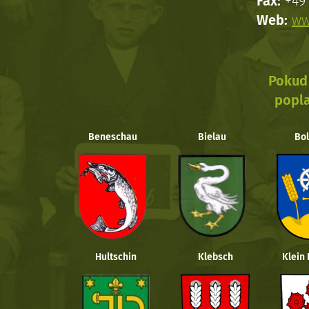
Fax:
+49 
Web:
ww
Pokud 
popla
Beneschau
Bielau
Bol
Hultschin
Klebsch
Klein