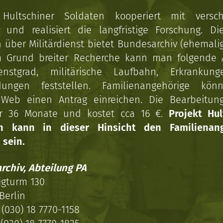
 Hultschiner Soldaten kooperiert mit versc
n und realisiert die langfristige Forschung. Di
über Militärdienst bietet Bundesarchiv (ehemali
 Grund breiter Recherche kann man folgende
enstgrad, militärische Laufbahn, Erkrankun
dungen feststellen. Familienangehörige kön
Web einen Antrag einreichen. Die Bearbeitun
r 36 Monate und kostet cca 16 €.
Projekt Hul
en kann in dieser Hinsicht den Familienang
 sein.
rchiv, Abteilung PA
igturm 130
Berlin
(030) 18 7770-1158