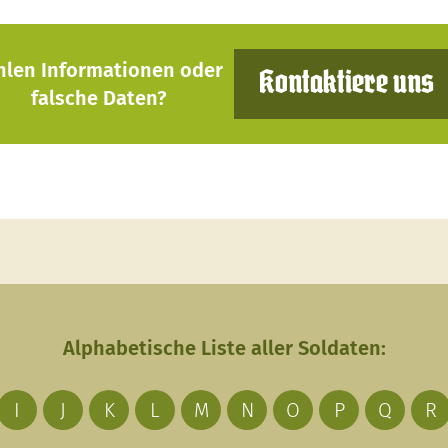
hlen Informationen oder
Kontaktiere uns
falsche Daten?
Alphabetische Liste aller Soldaten:
I
J
K
L
M
N
O
P
Q
R