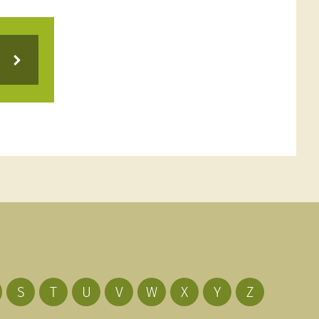
S
T
U
V
W
X
Y
Z