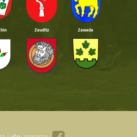
hin
Zauditz
Zawada