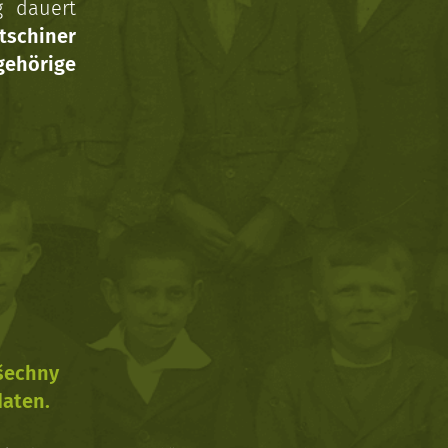
g dauert
tschiner
ehörige
všechny
daten.