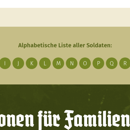
Alphabetische Liste aller Soldaten:
I
J
K
L
M
N
O
P
Q
R
onen für Familien