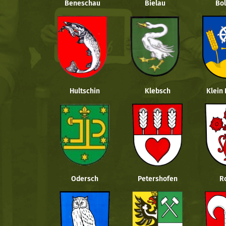
Beneschau
Bielau
Bol
Hultschin
Klebsch
Klein
Odersch
Petershofen
R