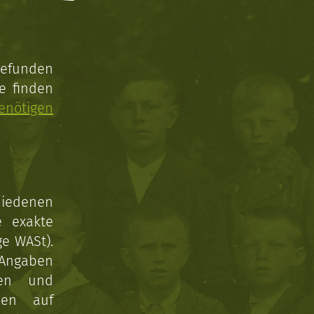
gefunden
e finden
enötigen
hiedenen
e exakte
ge WASt).
 Angaben
gen und
nen auf