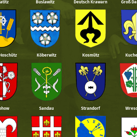
atitz
Buslawitz
Deutsch Krawarn
Groß Da
 Hoschütz
Köberwitz
Kosmütz
Kuche
ohow
Sandau
Strandorf
Wresc