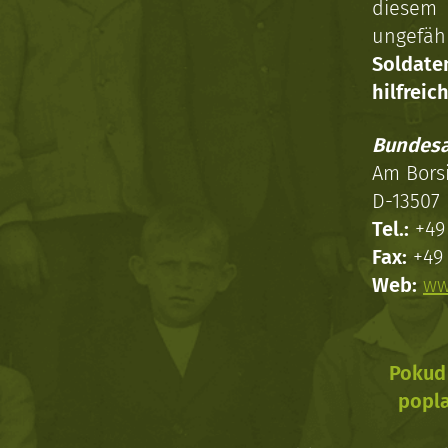
diesem 
ungefäh
Soldat
hilfreich
Bundesa
Am Bors
D-13507 
Tel.:
+49 
Fax:
+49 
Web:
ww
Pokud 
popla