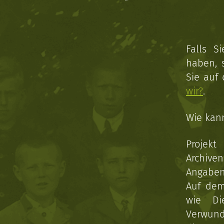
Falls S
haben, 
Sie auf
wir?
.
Wie kan
Projekt
Archive
Angaben 
Auf dem
wie Di
Verwun