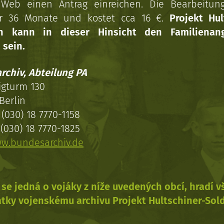
Web einen Antrag einreichen. Die Bearbeitun
r 36 Monate und kostet cca 16 €.
Projekt Hul
en kann in dieser Hinsicht den Familienang
 sein.
rchiv, Abteilung PA
igturm 130
Berlin
(030) 18 7770-1158
(030) 18 7770-1825
w.bundesarchiv.de
se jedná o vojáky z níže uvedených obcí, hradí 
tky vojenskému archivu Projekt Hultschiner-Sol