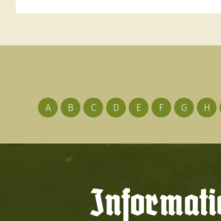
A
B
C
D
E
F
G
H
Informati