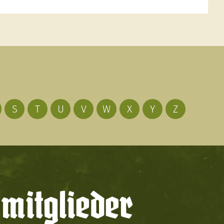
S
T
U
V
W
X
Y
Z
mitglieder