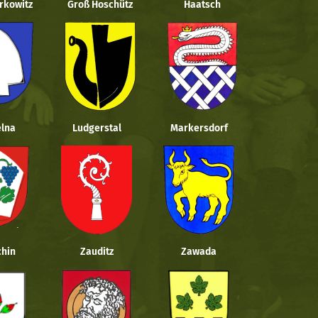
rkowitz
Groß Hoschütz
Haatsch
lna
Ludgerstal
Markersdorf
hin
Zauditz
Zawada