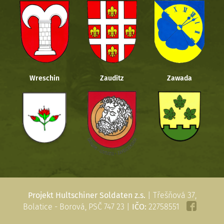
Wreschin
Zauditz
Zawada
Projekt Hultschiner Soldaten z.s.
| Třešňová 37,
Bolatice - Borová, PSČ 747 23 |
IČO:
22758551