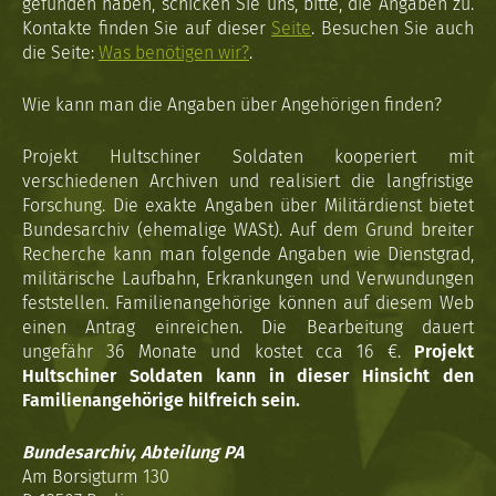
gefunden haben, schicken Sie uns, bitte, die Angaben zu.
Kontakte finden Sie auf dieser
Seite
. Besuchen Sie auch
die Seite:
Was benötigen wir?
.
Wie kann man die Angaben über Angehörigen finden?
Projekt Hultschiner Soldaten kooperiert mit
verschiedenen Archiven und realisiert die langfristige
Forschung. Die exakte Angaben über Militärdienst bietet
Bundesarchiv (ehemalige WASt). Auf dem Grund breiter
Recherche kann man folgende Angaben wie Dienstgrad,
militärische Laufbahn, Erkrankungen und Verwundungen
feststellen. Familienangehörige können auf diesem Web
einen Antrag einreichen. Die Bearbeitung dauert
ungefähr 36 Monate und kostet cca 16 €.
Projekt
Hultschiner Soldaten kann in dieser Hinsicht den
Familienangehörige hilfreich sein.
Bundesarchiv, Abteilung PA
Am Borsigturm 130