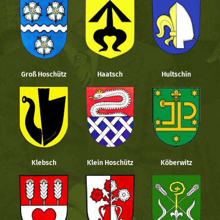
Groß Hoschütz
Haatsch
Hultschin
Klebsch
Klein Hoschütz
Köberwitz