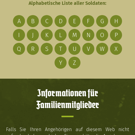
Alphabetische Liste aller Soldaten:
A
B
C
D
E
F
G
H
I
J
K
L
M
N
O
P
Q
R
S
T
U
V
W
X
Y
Z
Informationen für
Familienmitglieder
Falls Sie Ihren Angehörigen auf diesem Web nicht