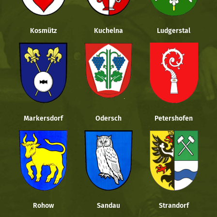
Kosmütz
Kuchelna
Ludgerstal
Markersdorf
Odersch
Petershofen
Rohow
Sandau
Strandorf