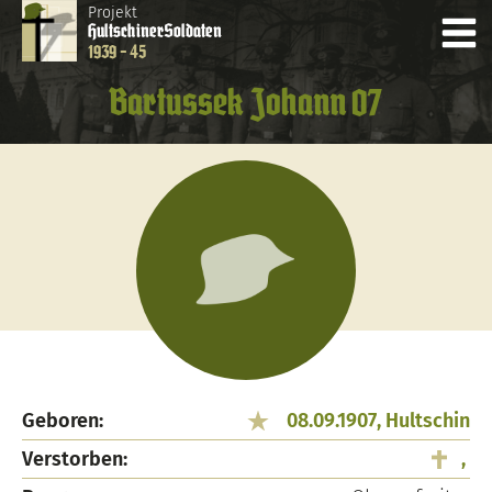
Projekt
Hultschiner
Soldaten
1939 - 45
Bartussek Johann 07
Geboren:
08.09.1907, Hultschin
Verstorben:
,