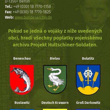
D-13507 Berlin
Tel.:
+49 (030) 18 7770-1158
Fax:
+49 (030) 18 7770-1825
Web:
www.bundesarchiv.de
Pokud se jedná o vojáky z níže uvedených
obcí, hradí všechny poplatky vojenskému
archivu Projekt Hultschiner-Soldaten.
Beneschau
Bielau
Bolatitz
Buslawitz
Deutsch Krawarn
Groß Darkowitz