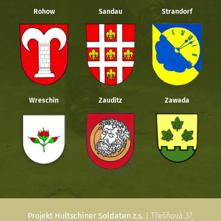
Rohow
Sandau
Strandorf
Wreschin
Zauditz
Zawada
Projekt Hultschiner Soldaten z.s.
| Třešňová 37,