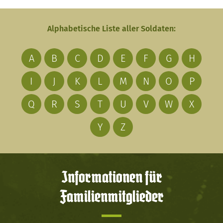
Alphabetische Liste aller Soldaten:
A
B
C
D
E
F
G
H
I
J
K
L
M
N
O
P
Q
R
S
T
U
V
W
X
Y
Z
Informationen für
Familienmitglieder