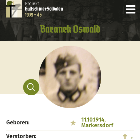
Projekt
Hultschiner
Soldaten
1939 - 45
Baranek Oswald
11.10.1914,
Geboren:
Markersdorf
Verstorben:
,