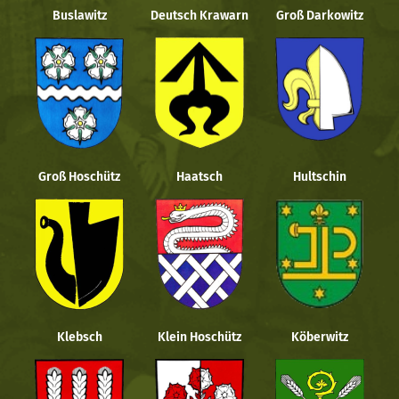
Buslawitz
Deutsch Krawarn
Groß Darkowitz
Groß Hoschütz
Haatsch
Hultschin
Klebsch
Klein Hoschütz
Köberwitz