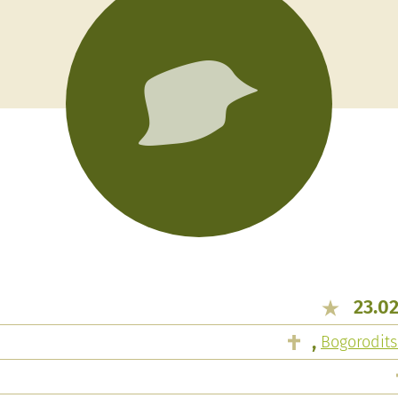
23.0
,
Bogorodit