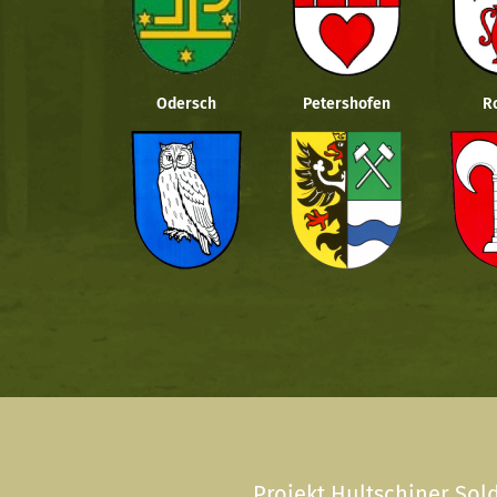
Odersch
Petershofen
R
Projekt Hultschiner Sold