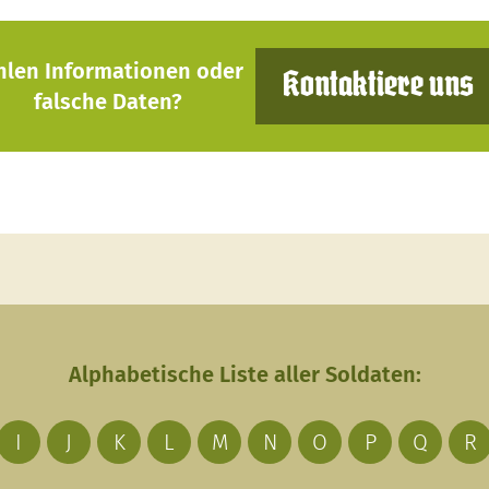
hlen Informationen oder
Kontaktiere uns
falsche Daten?
Alphabetische Liste aller Soldaten:
I
J
K
L
M
N
O
P
Q
R