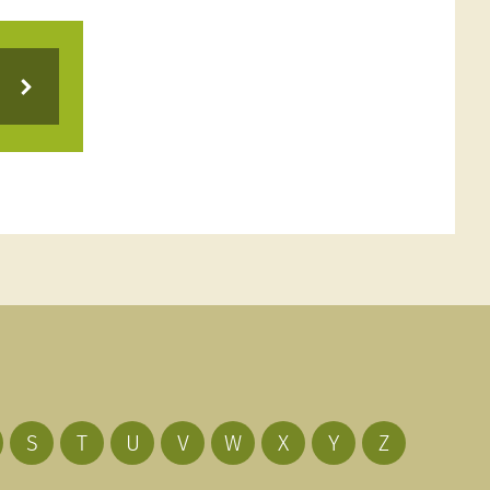
S
T
U
V
W
X
Y
Z