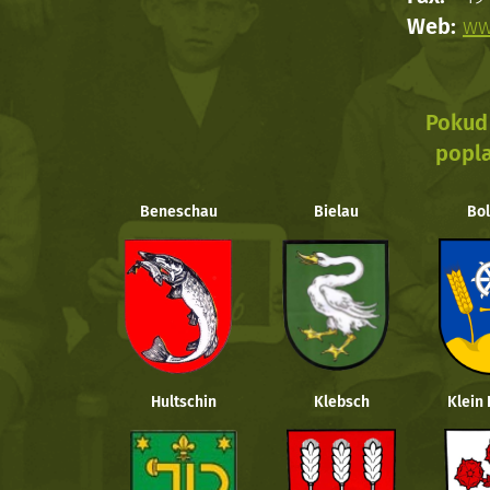
Web:
ww
Pokud 
popla
Beneschau
Bielau
Bol
Hultschin
Klebsch
Klein