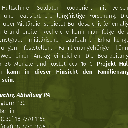
 Hultschiner Soldaten kooperiert mit versc
n und realisiert die langfristige Forschung. Di
über Militärdienst bietet Bundesarchiv (ehemali
 Grund breiter Recherche kann man folgende
enstgrad, militärische Laufbahn, Erkrankun
dungen feststellen. Familienangehörige kön
Web einen Antrag einreichen. Die Bearbeitun
r 36 Monate und kostet cca 16 €.
Projekt Hul
en kann in dieser Hinsicht den Familienang
 sein.
rchiv, Abteilung PA
igturm 130
Berlin
(030) 18 7770-1158
(030) 18 7770-1825