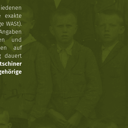
hiedenen
e exakte
ge WASt).
 Angaben
gen und
nen auf
g dauert
tschiner
ehörige