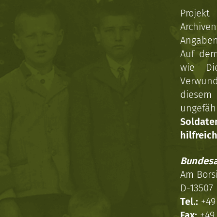
Projekt
Archive
Angaben 
Auf dem
wie Di
Verwun
diesem 
ungefäh
Soldat
hilfreich
Bundesa
Am Bors
D-13507 
Tel.:
+49 
Fax:
+49 