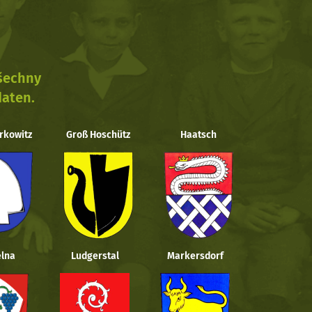
všechny
daten.
rkowitz
Groß Hoschütz
Haatsch
lna
Ludgerstal
Markersdorf