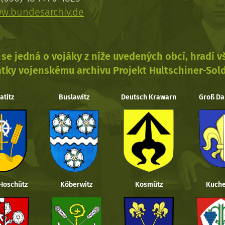
w.bundesarchiv.de
se jedná o vojáky z níže uvedených obcí, hradí 
tky vojenskému archivu Projekt Hultschiner-Sol
atitz
Buslawitz
Deutsch Krawarn
Groß Da
 Hoschütz
Köberwitz
Kosmütz
Kuche