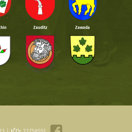
hin
Zauditz
Zawada
 23 |
IČO:
22758551