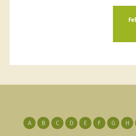
Fe
A
B
C
D
E
F
G
H