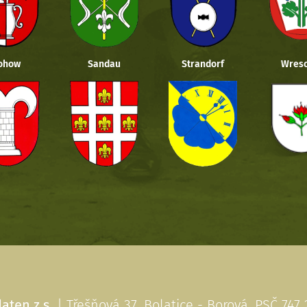
ohow
Sandau
Strandorf
Wresc
aten z.s.
| Třešňová 37, Bolatice - Borová, PSČ 747