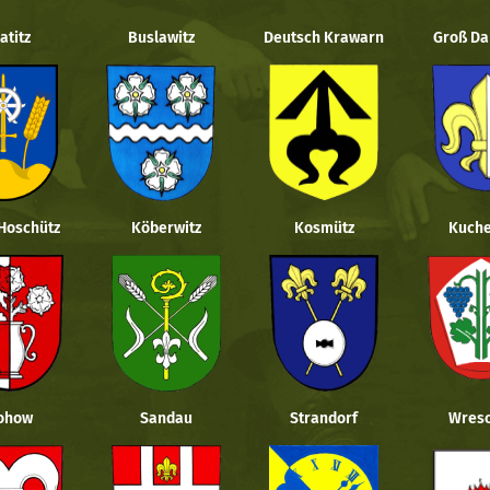
atitz
Buslawitz
Deutsch Krawarn
Groß Da
 Hoschütz
Köberwitz
Kosmütz
Kuche
ohow
Sandau
Strandorf
Wresc