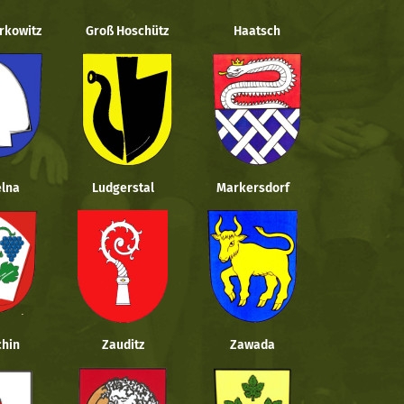
rkowitz
Groß Hoschütz
Haatsch
lna
Ludgerstal
Markersdorf
hin
Zauditz
Zawada