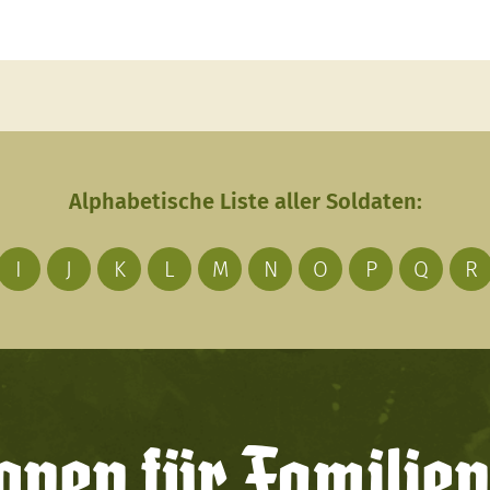
Alphabetische Liste aller Soldaten:
I
J
K
L
M
N
O
P
Q
R
onen für Familien