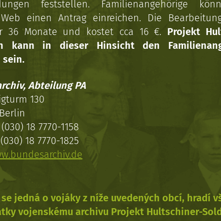
dungen feststellen. Familienangehörige kön
Web einen Antrag einreichen. Die Bearbeitun
r 36 Monate und kostet cca 16 €.
Projekt Hul
en kann in dieser Hinsicht den Familienang
 sein.
rchiv, Abteilung PA
igturm 130
Berlin
(030) 18 7770-1158
(030) 18 7770-1825
w.bundesarchiv.de
se jedná o vojáky z níže uvedených obcí, hradí 
tky vojenskému archivu Projekt Hultschiner-Sol