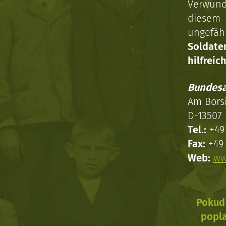
Verwun
diesem 
ungefäh
Soldat
hilfreich
Bundesa
Am Bors
D-13507 
Tel.:
+49 
Fax:
+49 
Web:
ww
Pokud 
popla