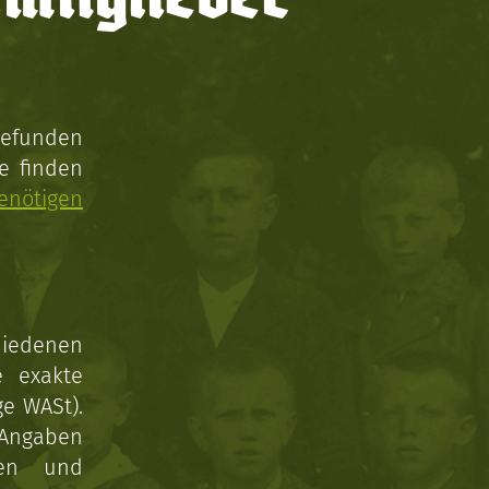
gefunden
e finden
enötigen
hiedenen
e exakte
ge WASt).
 Angaben
gen und