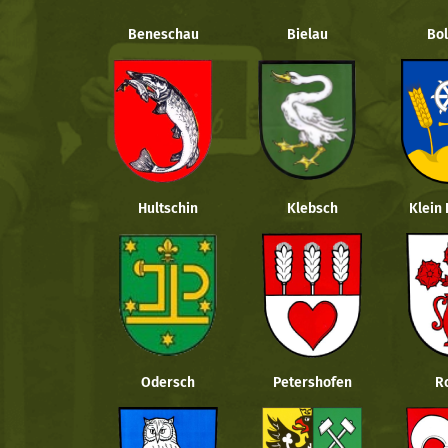
Beneschau
Bielau
Bol
Hultschin
Klebsch
Klein
Odersch
Petershofen
R