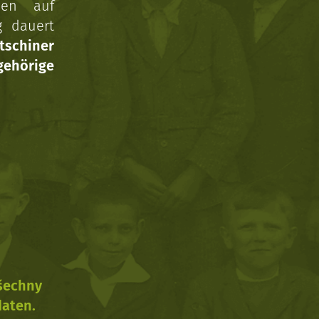
nen auf
g dauert
tschiner
ehörige
všechny
daten.