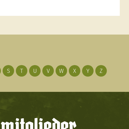
S
T
U
V
W
X
Y
Z
mitglieder