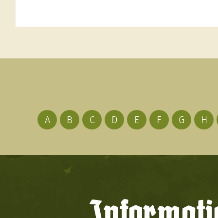
A
B
C
D
E
F
G
H
Informati