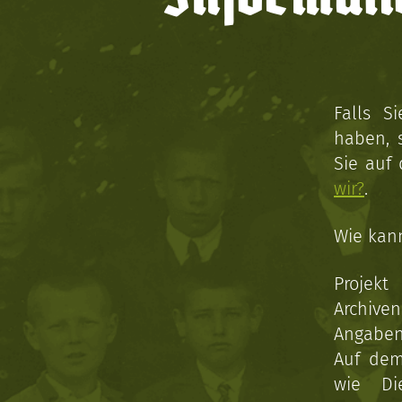
Falls S
haben, 
Sie auf
wir?
.
Wie kan
Projekt
Archive
Angaben 
Auf dem
wie Di