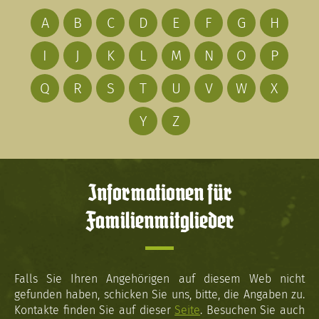
A
B
C
D
E
F
G
H
I
J
K
L
M
N
O
P
Q
R
S
T
U
V
W
X
Y
Z
Informationen für
Familienmitglieder
Falls Sie Ihren Angehörigen auf diesem Web nicht
gefunden haben, schicken Sie uns, bitte, die Angaben zu.
Kontakte finden Sie auf dieser
Seite
. Besuchen Sie auch