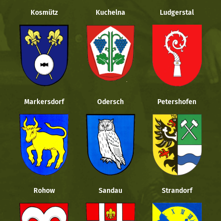
Kosmütz
Kuchelna
Ludgerstal
Markersdorf
Odersch
Petershofen
Rohow
Sandau
Strandorf