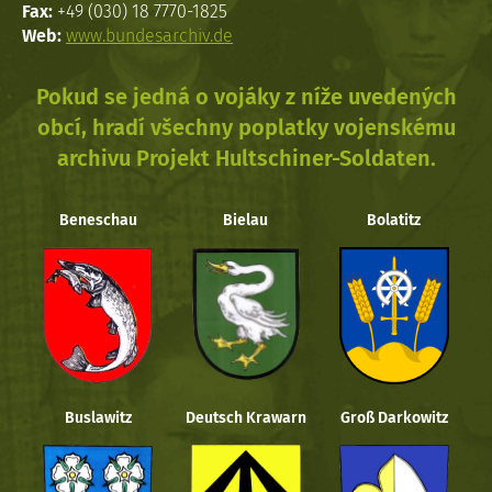
Fax:
+49 (030) 18 7770-1825
Web:
www.bundesarchiv.de
Pokud se jedná o vojáky z níže uvedených
obcí, hradí všechny poplatky vojenskému
archivu Projekt Hultschiner-Soldaten.
Beneschau
Bielau
Bolatitz
Buslawitz
Deutsch Krawarn
Groß Darkowitz