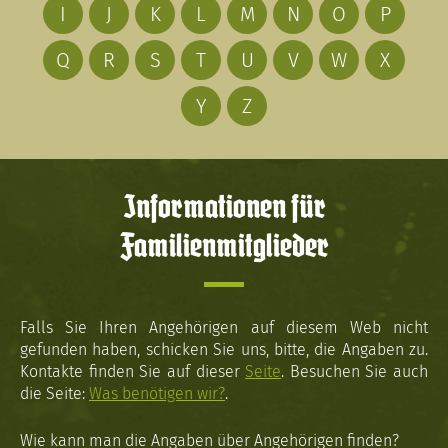
I
J
K
L
M
N
O
P
Q
R
S
T
U
V
W
X
Y
Z
Informationen für
Familienmitglieder
Falls Sie Ihren Angehörigen auf diesem Web nicht
gefunden haben, schicken Sie uns, bitte, die Angaben zu.
Kontakte finden Sie auf dieser
Seite
. Besuchen Sie auch
die Seite:
Was benötigen wir?
.
Wie kann man die Angaben über Angehörigen finden?