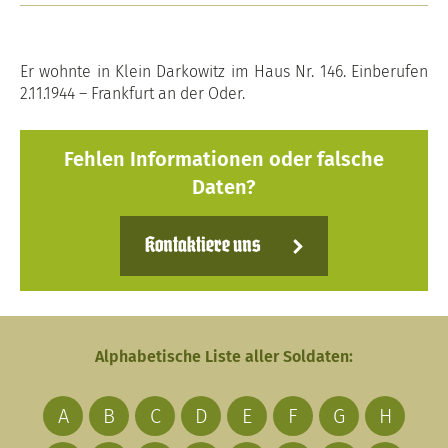
Er wohnte in Klein Darkowitz im Haus Nr. 146. Einberufen
2.11.1944 – Frankfurt an der Oder.
Fehlen Informationen oder falsche
Daten?
Kontaktiere uns
Alphabetische Liste aller Soldaten:
A
B
C
D
E
F
G
H