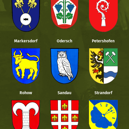
Markersdorf
Odersch
Petershofen
Rohow
Sandau
Strandorf