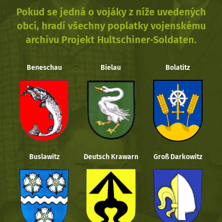
Pokud se jedná o vojáky z níže uvedených
obcí, hradí všechny poplatky vojenskému
archivu Projekt Hultschiner-Soldaten.
Beneschau
Bielau
Bolatitz
Buslawitz
Deutsch Krawarn
Groß Darkowitz