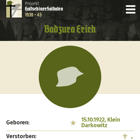
Projekt
Hultschiner
Soldaten
1939 - 45
Badzura Erich
15.10.1922, Klein
Geboren:
Darkowitz
Verstorben:
,