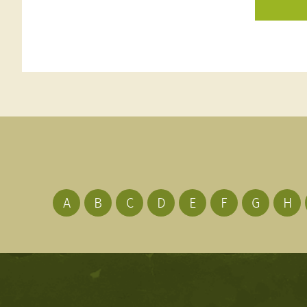
A
B
C
D
E
F
G
H