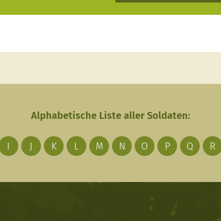
Alphabetische Liste aller Soldaten:
I
J
K
L
M
N
O
P
Q
R