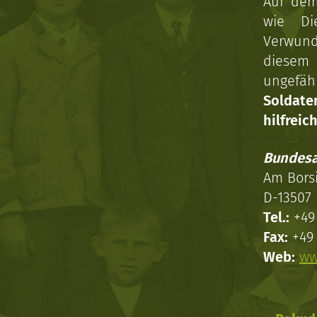
Auf dem
wie Di
Verwun
diesem 
ungefäh
Soldat
hilfreich
Bundesa
Am Bors
D-13507 
Tel.:
+49 
Fax:
+49 
Web:
ww