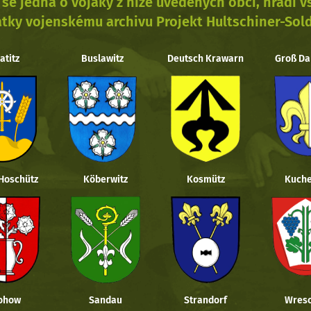
se jedná o vojáky z níže uvedených obcí, hradí 
tky vojenskému archivu Projekt Hultschiner-Sol
atitz
Buslawitz
Deutsch Krawarn
Groß Da
 Hoschütz
Köberwitz
Kosmütz
Kuche
ohow
Sandau
Strandorf
Wresc