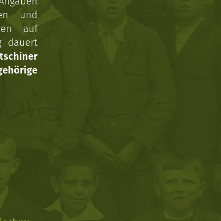
 Angaben
gen und
nen auf
g dauert
tschiner
ehörige