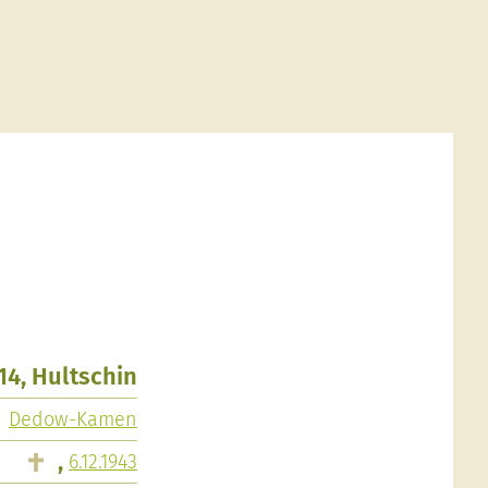
914, Hultschin
Dedow-Kamen
,
6.12.1943