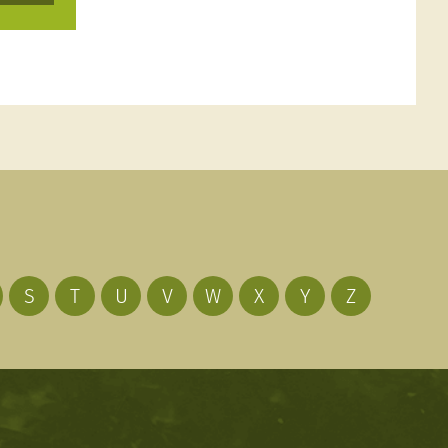
S
T
U
V
W
X
Y
Z