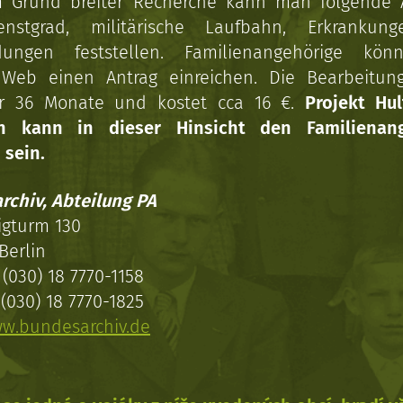
 Grund breiter Recherche kann man folgende
enstgrad, militärische Laufbahn, Erkrankun
dungen feststellen. Familienangehörige kön
Web einen Antrag einreichen. Die Bearbeitun
r 36 Monate und kostet cca 16 €.
Projekt Hul
en kann in dieser Hinsicht den Familienang
 sein.
rchiv, Abteilung PA
igturm 130
Berlin
(030) 18 7770-1158
(030) 18 7770-1825
w.bundesarchiv.de