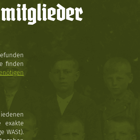
mitglieder
gefunden
e finden
enötigen
hiedenen
e exakte
ge WASt).