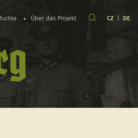
chichte
Über das Projekt
CZ
|
DE
rg