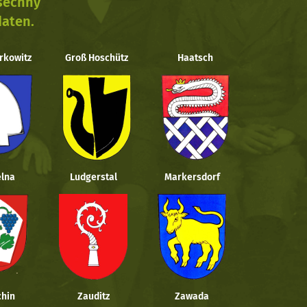
všechny
daten.
rkowitz
Groß Hoschütz
Haatsch
lna
Ludgerstal
Markersdorf
hin
Zauditz
Zawada