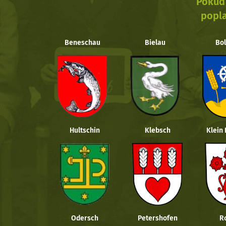
Pokud 
popla
Beneschau
Bielau
Bol
Hultschin
Klebsch
Klein
Odersch
Petershofen
R