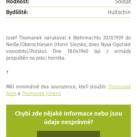
Hodnost:
Soldat
Bydliště:
Hultschin
Josef Thomanek narukoval k Wehrmachtu 30.10.1939 do
Neiße/Oberschlesien (Horní Slezsko, dnes Nysa-Opolské
vojvodství/Polsko). Dne 18.04.1940 byl z armády
propuštěn na práci horníka.
†
Měl minimálně dva sourozence, kteří sloužili:
Thomanek
Alois
a
Thomanek Johann
Chybí zde nějaké Informace nebo jsou
údaje nesprávné?