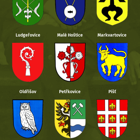
Ludgeřovice
Malé Hoštice
Markvartovice
Oldřišov
Petřkovice
Píšť