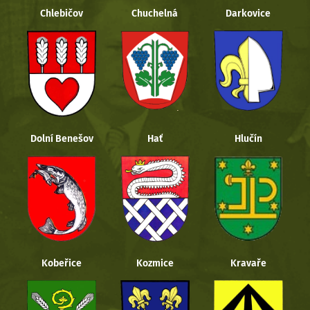
Chlebičov
Chuchelná
Darkovice
Dolní Benešov
Hať
Hlučín
Kobeřice
Kozmice
Kravaře