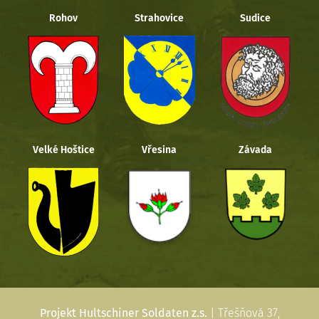
Rohov
Strahovice
Sudice
Velké Hoštice
Vřesina
Závada
Projekt Hultschiner Soldaten z.s.
| Třešňová 37,