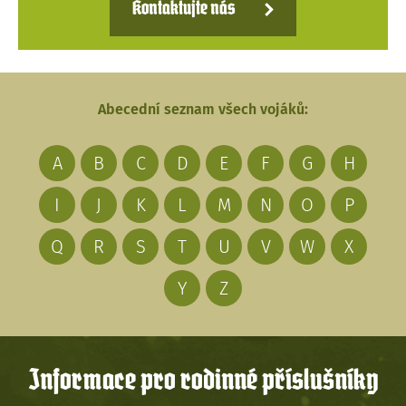
Kontaktujte nás
Abecední seznam všech vojáků:
A
B
C
D
E
F
G
H
I
J
K
L
M
N
O
P
Q
R
S
T
U
V
W
X
Y
Z
Informace pro rodinné příslušníky