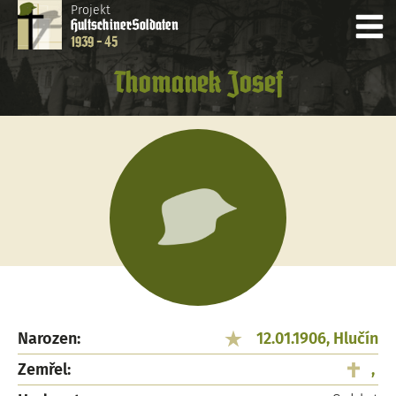
Projekt
Hultschiner
Soldaten
1939 - 45
Thomanek Josef
Narozen:
12.01.1906, Hlučín
Zemřel:
,