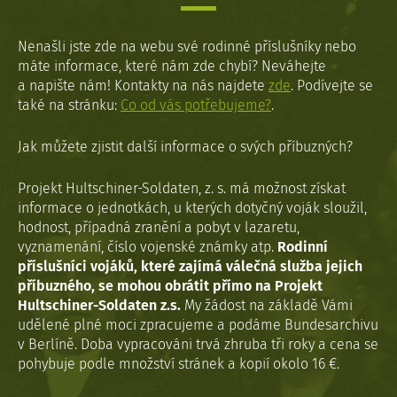
Nenašli jste zde na webu své rodinné příslušníky nebo
máte informace, které nám zde chybí? Neváhejte
a napište nám! Kontakty na nás najdete
zde
. Podívejte se
také na stránku:
Co od vás potřebujeme?
.
Jak můžete zjistit další informace o svých příbuzných?
Projekt Hultschiner-Soldaten, z. s. má možnost získat
informace o jednotkách, u kterých dotyčný voják sloužil,
hodnost, případná zranění a pobyt v lazaretu,
vyznamenání, číslo vojenské známky atp.
Rodinní
příslušníci vojáků, které zajímá válečná služba jejich
příbuzného, se mohou obrátit přímo na Projekt
Hultschiner-Soldaten z.s.
My žádost na základě Vámi
udělené plné moci zpracujeme a podáme Bundesarchivu
v Berlíně. Doba vypracováni trvá zhruba tři roky a cena se
pohybuje podle množství stránek a kopií okolo 16 €.