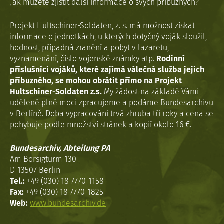
Jak můžete zjistit další informace o svých příbuzných?
Projekt Hultschiner-Soldaten, z. s. má možnost získat
informace o jednotkách, u kterých dotyčný voják sloužil,
hodnost, případná zranění a pobyt v lazaretu,
vyznamenání, číslo vojenské známky atp.
Rodinní
příslušníci vojáků, které zajímá válečná služba jejich
příbuzného, se mohou obrátit přímo na Projekt
Hultschiner-Soldaten z.s.
My žádost na základě Vámi
udělené plné moci zpracujeme a podáme Bundesarchivu
v Berlíně. Doba vypracováni trvá zhruba tři roky a cena se
pohybuje podle množství stránek a kopií okolo 16 €.
Bundesarchiv, Abteilung PA
Am Borsigturm 130
D-13507 Berlin
Tel.:
+49 (030) 18 7770-1158
Fax:
+49 (030) 18 7770-1825
Web:
www.bundesarchiv.de