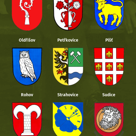
Oldřišov
Petřkovice
Píšť
Rohov
Strahovice
Sudice