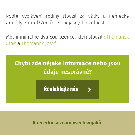
Podle vyprávění rodiny sloužil za války u německé
armády. Zmizel/Zemřel za nejasných okolností.
Měl minimálně dva sourozence, kteří sloužili:
Thomanek
Alois
a
Thomanek Josef
Chybí zde nějaké Informace nebo jsou
údaje nesprávné?
Kontaktujte nás
Abecední seznam všech vojáků: