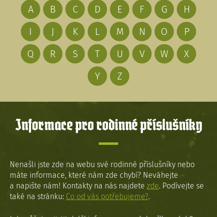
A
B
C
D
E
F
G
H
I
J
K
L
M
N
O
P
Q
R
S
T
U
V
W
X
Y
Z
Informace pro rodinné příslušníky
Nenašli jste zde na webu své rodinné příslušníky nebo
máte informace, které nám zde chybí? Neváhejte
a napište nám! Kontakty na nás najdete
zde
. Podívejte se
také na stránku:
Co od vás potřebujeme?
.