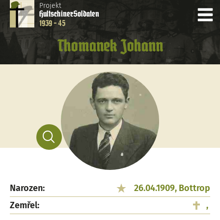
Projekt
Hultschiner
Soldaten
1939 - 45
Thomanek Johann
Narozen:
26.04.1909, Bottrop
Zemřel:
,