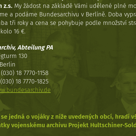
 z.s.
My žádost na základě Vámi udělené plné mo
eme a podáme Bundesarchivu v Berlíně. Doba vypr
uba tři roky a cena se pohybuje podle množství st
kolo 16 €.
rchiv, Abteilung PA
igturm 130
Berlin
(030) 18 7770-1158
(030) 18 7770-1825
w.bundesarchiv.de
se jedná o vojáky z níže uvedených obcí, hradí 
tky vojenskému archivu Projekt Hultschiner-Sol