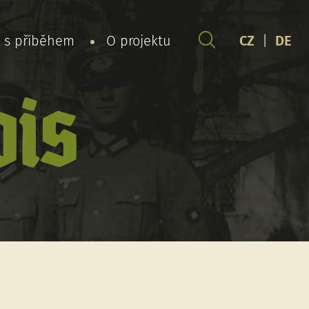
y s příběhem
O projektu
CZ
|
DE
ois