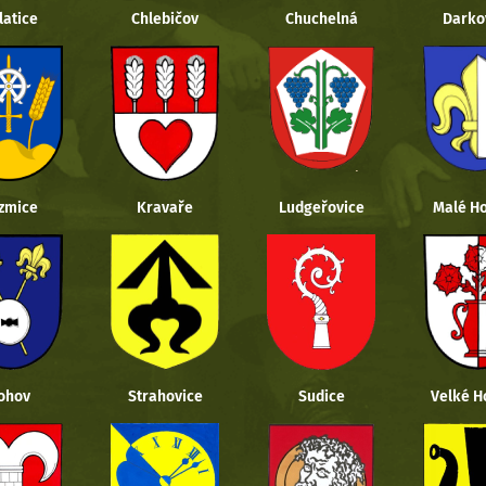
latice
Chlebičov
Chuchelná
Darko
zmice
Kravaře
Ludgeřovice
Malé Ho
ohov
Strahovice
Sudice
Velké H