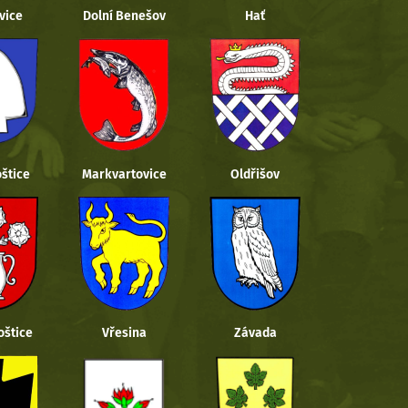
vice
Dolní Benešov
Hať
štice
Markvartovice
Oldřišov
oštice
Vřesina
Závada