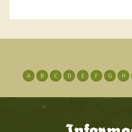
A
B
C
D
E
F
G
H