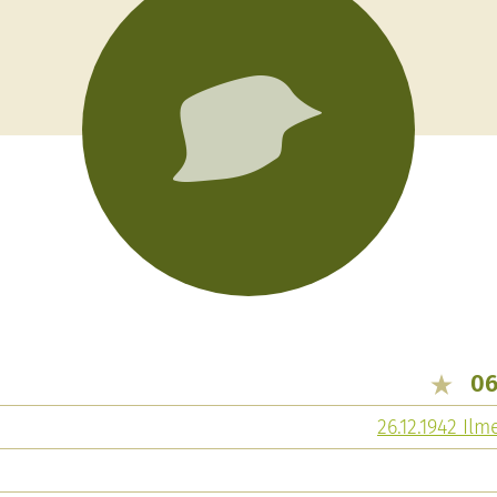
06
26.12.1942 I