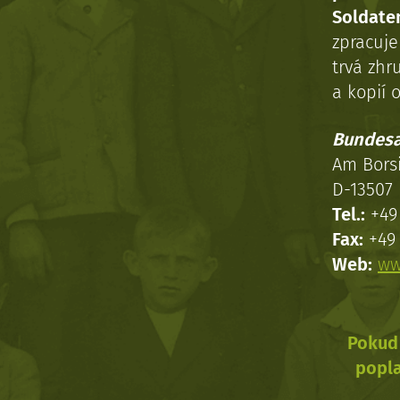
Soldaten
zpracuj
trvá zhr
a kopií o
Bundesa
Am Bors
D-13507 
Tel.:
+49 
Fax:
+49 
Web:
ww
Pokud 
popla