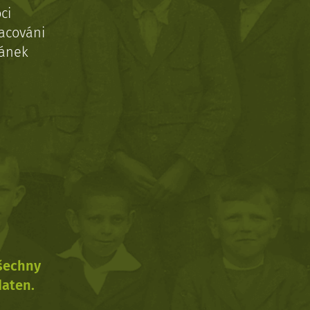
ci
acováni
ránek
všechny
daten.