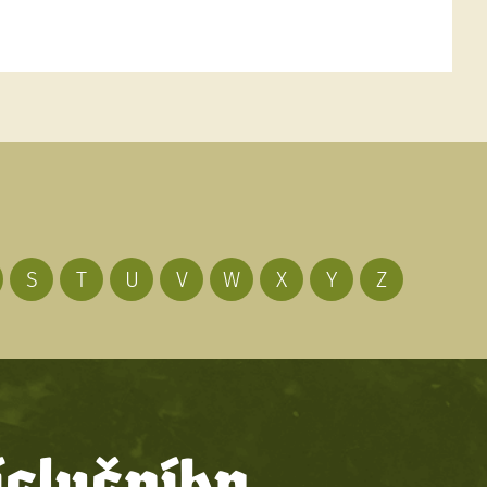
S
T
U
V
W
X
Y
Z