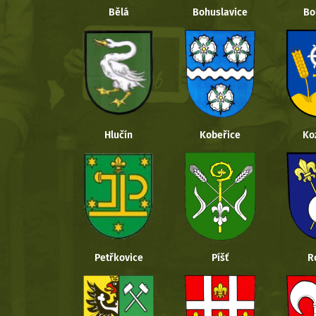
Bělá
Bohuslavice
Bo
Hlučín
Kobeřice
Ko
Petřkovice
Píšť
R