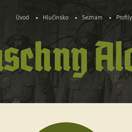
Úvod
Hlučínsko
Seznam
Profil
schny Al