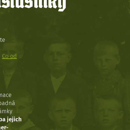
íslušníky
te
!
:
Co od
rmace
ípadná
námky
ba jejich
ner-