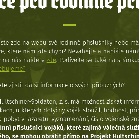
e pro rodinné př
jste zde na webu své rodinné příslušníky nebo má
e, které nám zde chybí? Neváhejte a napište nám
y na nás najdete
zde
. Podívejte se také na stránku
řebujeme?
.
te zjistit další informace o svých příbuzných?
Hultschiner-Soldaten, z. s. má možnost získat info
kách, u kterých dotyčný voják sloužil, hodnost, př
a pobyt v lazaretu, vyznamenání, číslo vojenské z
inní příslušníci vojáků, které zajímá válečná služ
ého, se mohou obrátit přímo na Projekt Hultschi