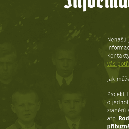
Informac
Nenašli 
informac
Kontakt
vás pot
Jak může
Projekt 
o jednot
zranění 
atp.
Rod
příbuzn