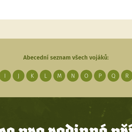
Abecední seznam všech vojáků:
I
J
K
L
M
N
O
P
Q
R