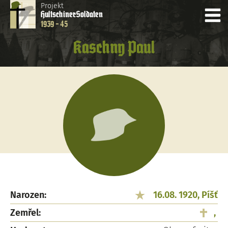
Projekt
Hultschiner
Soldaten
1939 - 45
Kaschny Paul
Narozen:
16.08. 1920, Píšť
Zemřel:
,