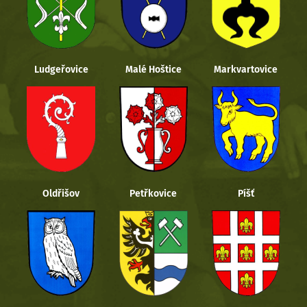
Ludgeřovice
Malé Hoštice
Markvartovice
Oldřišov
Petřkovice
Píšť