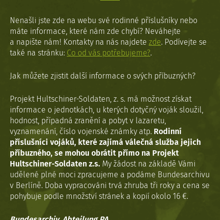
Nenašli jste zde na webu své rodinné příslušníky nebo
máte informace, které nám zde chybí? Neváhejte
a napište nám! Kontakty na nás najdete
zde
. Podívejte se
také na stránku:
Co od vás potřebujeme?
.
Jak můžete zjistit další informace o svých příbuzných?
Projekt Hultschiner-Soldaten, z. s. má možnost získat
informace o jednotkách, u kterých dotyčný voják sloužil,
hodnost, případná zranění a pobyt v lazaretu,
vyznamenání, číslo vojenské známky atp.
Rodinní
příslušníci vojáků, které zajímá válečná služba jejich
příbuzného, se mohou obrátit přímo na Projekt
Hultschiner-Soldaten z.s.
My žádost na základě Vámi
udělené plné moci zpracujeme a podáme Bundesarchivu
v Berlíně. Doba vypracováni trvá zhruba tři roky a cena se
pohybuje podle množství stránek a kopií okolo 16 €.
Bundesarchiv, Abteilung PA