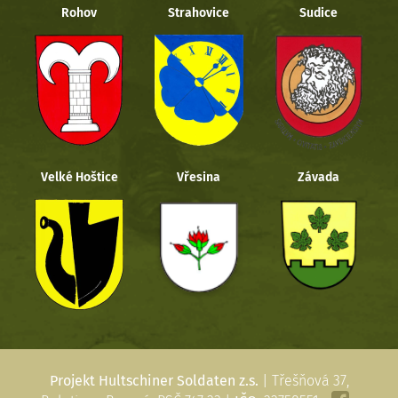
Rohov
Strahovice
Sudice
Velké Hoštice
Vřesina
Závada
Projekt Hultschiner Soldaten z.s.
| Třešňová 37,