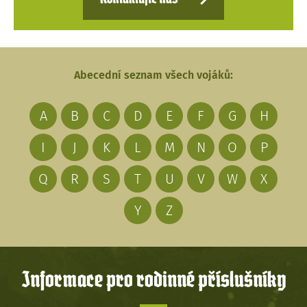
Abecední seznam všech vojáků:
A
B
C
D
E
F
G
H
I
J
K
L
M
N
O
P
Q
R
S
T
U
V
W
X
Y
Z
Informace pro rodinné příslušníky