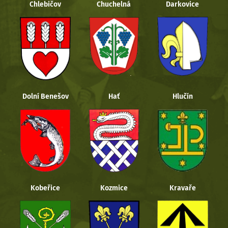
Chlebičov
Chuchelná
Darkovice
Dolní Benešov
Hať
Hlučín
Kobeřice
Kozmice
Kravaře