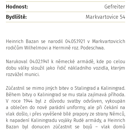
Hodnost:
Gefreiter
Bydliště:
Markvartovice 54
Heinrich Bazan se narodil 04.05.1921 v Markvartovicích
rodičům Wilhelmovi a Hermině roz. Podeschwa.
Narukoval 04.02.1941 k německé armádě, kde po celou
dobu války sloužil jako řidič nákladního vozidla, kterým
rozvážel munici.
Zúčastnil se mimo jiných bitev o Stalingrad a Kaliningrad.
Během bitvy o Kaliningrad se mu stala zajímavá příhoda.
V roce 1944 byl z důvodu svatby odvšiven, vykoupán
a oblečen do nové parádní uniformy, ale při čekání na
vlak došlo, i přes vyvěšené bílé prapory ze strany Němců,
k napadení Kaliningradu vojáky Rudé armády, a Heinrich
Bazan byl donucen zúčastnit se bojů – vlak domů