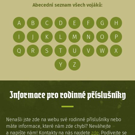
Abecední seznam všech vojáků:
A
B
C
D
E
F
G
H
I
J
K
L
M
N
O
P
Q
R
S
T
U
V
W
X
Y
Z
Informace pro rodinné příslušníky
Nenašli jste zde na webu své rodinné příslušníky nebo
máte informace, které nám zde chybí? Neváhejte
a napište nám! Kontakty na nás najdete
zde
. Podívejte se