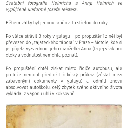
Svatební fotografie Heinricha a Anny, Heinrich ve
vypůjčené uniformě Josefa Teistera.
Během války byl jednou raněn a to střelou do ruky.
Po válce strávil 3 roky v gulagu – po propuštění z něj byl
převezen do „zajateckého tábora“ v Praze – Motole, kde si
jej přijela vyzvednout jeho manželka Anna (ta jej však pro
otoky a vodnatost nemohla poznat).
Po propuštění chtěl získat místo řidiče autobusu, ale
protože nemohl předložit řidičský průkaz (zůstal mezi
zabavenými dokumenty v gulagu) a odmítl znovu
absolvovat autoškolu, celý zbytek svého aktivního života
vykládal z vagónu uhlí v koksovně