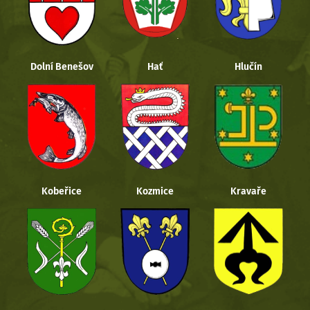
Dolní Benešov
Hať
Hlučín
Kobeřice
Kozmice
Kravaře