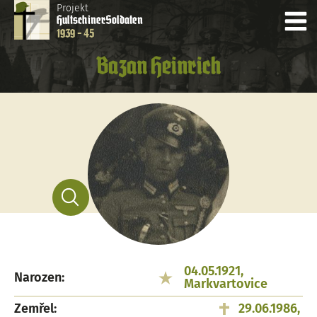
Projekt
Hultschiner
Soldaten
1939 - 45
Bazan Heinrich
04.05.1921,
Narozen:
Markvartovice
Zemřel:
29.06.1986,