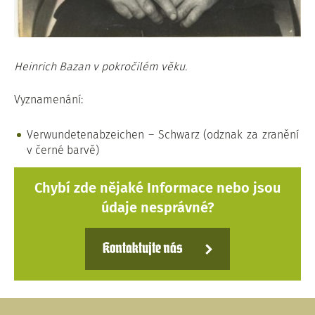
Heinrich Bazan v pokročilém věku.
Vyznamenání:
Verwundetenabzeichen – Schwarz (odznak za zranění
v černé barvě)
Chybí zde nějaké Informace nebo jsou
údaje nesprávné?
Kontaktujte nás