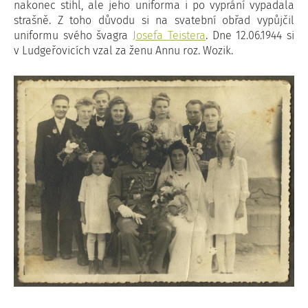
nakonec stihl, ale jeho uniforma i po vyprání vypadala
strašně. Z toho důvodu si na svatební obřad vypůjčil
uniformu svého švagra
Josefa Teistera
. Dne 12.06.1944 si
v Ludgeřovicích vzal za ženu Annu roz. Wozik.