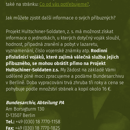
také na stránku:
Co od vás potřebujeme?
.
Jak můžete zjistit další informace o svých příbuzných?
Projekt Hultschiner-Soldaten, z. s. má možnost získat
informace o jednotkách, u kterých dotyčný voják sloužil,
hodnost, případná zranění a pobyt v lazaretu,
vyznamenání, číslo vojenské známky atp.
Rodinní
příslušníci vojáků, které zajímá válečná služba jejich
příbuzného, se mohou obrátit přímo na Projekt
Hultschiner-Soldaten z.s.
My žádost na základě Vámi
udělené plné moci zpracujeme a podáme Bundesarchivu
v Berlíně. Doba vypracováni trvá zhruba tři roky a cena se
pohybuje podle množství stránek a kopií okolo 16 €.
Bundesarchiv, Abteilung PA
Am Borsigturm 130
D-13507 Berlin
Tel.:
+49 (030) 18 7770-1158
Fax:
+49 (030) 18 7770-1825