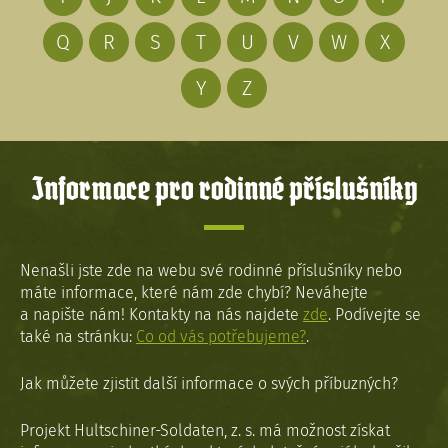
Q
R
S
T
U
V
W
X
Y
Z
Informace pro rodinné příslušníky
Nenašli jste zde na webu své rodinné příslušníky nebo
máte informace, které nám zde chybí? Neváhejte
a napište nám! Kontakty na nás najdete
zde
. Podívejte se
také na stránku:
Co od vás potřebujeme?
.
Jak můžete zjistit další informace o svých příbuzných?
Projekt Hultschiner-Soldaten, z. s. má možnost získat