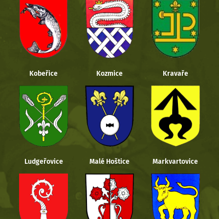
Kobeřice
Kozmice
Kravaře
Ludgeřovice
Malé Hoštice
Markvartovice