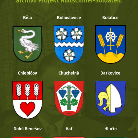
archivu Projekt Hultschiner-Soldaten.
Bělá
Bohuslavice
Bolatice
Chlebičov
Chuchelná
Darkovice
Dolní Benešov
Hať
Hlučín