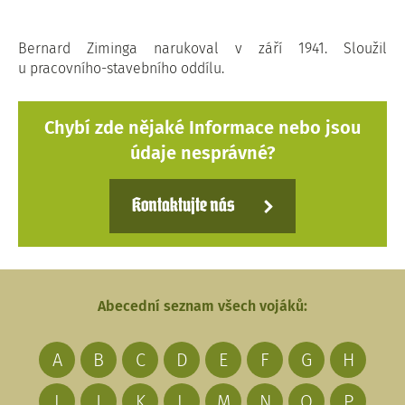
Bernard Ziminga narukoval v září 1941. Sloužil
u pracovního-stavebního oddílu.
Chybí zde nějaké Informace nebo jsou
údaje nesprávné?
Kontaktujte nás
Abecední seznam všech vojáků:
A
B
C
D
E
F
G
H
I
J
K
L
M
N
O
P