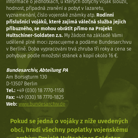
informace o jednotkách, u kterých dotyčný voják sloužil,
hodnost, případná zranění a pobyt v lazaretu,
vyznamenání, číslo vojenské známky atp.
Rodinní
příslušníci vojáků, které zajímá válečná služba jejich
příbuzného, se mohou obrátit přímo na Projekt
Hultschiner-Soldaten z.s.
My žádost na základě Vámi
udělené plné moci zpracujeme a podáme Bundesarchivu
v Berlíně. Doba vypracováni trvá zhruba tři roky a cena se
pohybuje podle množství stránek a kopií okolo 16 €.
Bundesarchiv, Abteilung PA
Am Borsigturm 130
D-13507 Berlin
Tel.:
+49 (030) 18 7770-1158
Fax:
+49 (030) 18 7770-1825
Web:
www.bundesarchiv.de
Pokud se jedná o vojáky z níže uvedených
obcí, hradí všechny poplatky vojenskému