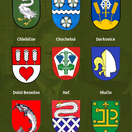
Chlebičov
Chuchelná
Darkovice
Dolní Benešov
Hať
Hlučín