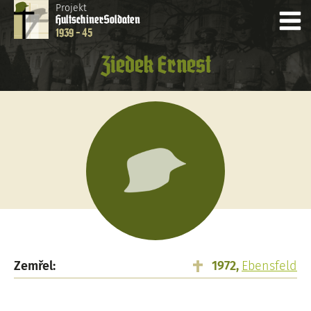
Projekt
Hultschiner
Soldaten
1939 - 45
Ziedek Ernest
Zemřel:
1972,
Ebensfeld