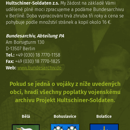
Hultschiner-Soldaten z.s.
My žádost na základě Vámi
udělené plné moci zpracujeme a podáme Bundesarchivu
v Berlíně. Doba vypracováni trvá zhruba tři roky a cena se
pohybuje podle množství stránek a kopií okolo 16 €.
Bundesarchiv, Abteilung PA
Am Borsigturm 130
D-13507 Berlin
Tel.:
+49 (030) 18 7770-1158
Fax:
+49 (030) 18 7770-1825
Web:
www.bundesarchiv.de
Pokud se jedná o vojáky z níže uvedených
obcí, hradí všechny poplatky vojenskému
archivu Projekt Hultschiner-Soldaten.
Bělá
Bohuslavice
Bolatice