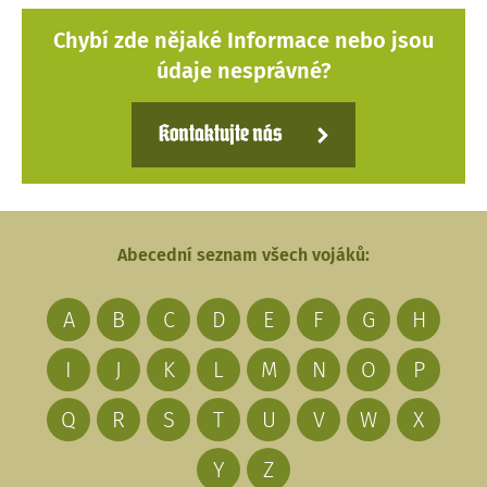
Chybí zde nějaké Informace nebo jsou
údaje nesprávné?
Kontaktujte nás
Abecední seznam všech vojáků:
A
B
C
D
E
F
G
H
I
J
K
L
M
N
O
P
Q
R
S
T
U
V
W
X
Y
Z