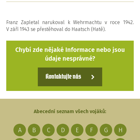
Franz Zapletal narukoval k Wehrmachtu v roce 1942.
V září 1943 se přestěhoval do Haatsch (Hatě).
Chybí zde nějaké Informace nebo jsou
údaje nesprávné?
Kontaktujte nás
Abecední seznam všech vojáků:
A
B
C
D
E
F
G
H