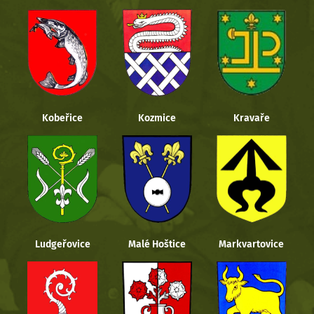
Kobeřice
Kozmice
Kravaře
Ludgeřovice
Malé Hoštice
Markvartovice