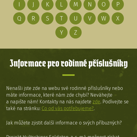
I
J
K
L
M
N
O
P
Q
R
S
T
U
V
W
X
Y
Z
Informace pro rodinné příslušníky
Nenašli jste zde na webu své rodinné příslušníky nebo
máte informace, které nám zde chybí? Neváhejte
a napište nám! Kontakty na nás najdete
zde
. Podívejte se
také na stránku:
Co od vás potřebujeme?
.
Jak můžete zjistit další informace o svých příbuzných?