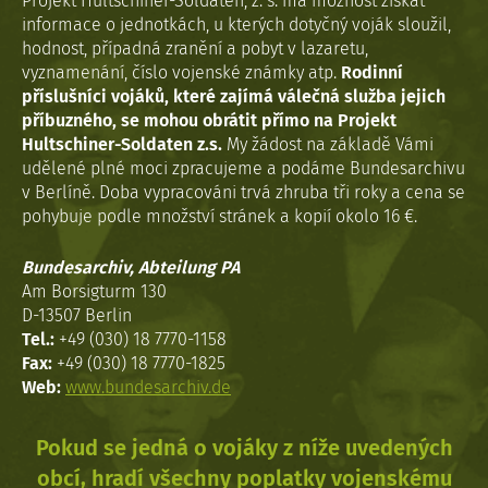
Projekt Hultschiner-Soldaten, z. s. má možnost získat
informace o jednotkách, u kterých dotyčný voják sloužil,
hodnost, případná zranění a pobyt v lazaretu,
vyznamenání, číslo vojenské známky atp.
Rodinní
příslušníci vojáků, které zajímá válečná služba jejich
příbuzného, se mohou obrátit přímo na Projekt
Hultschiner-Soldaten z.s.
My žádost na základě Vámi
udělené plné moci zpracujeme a podáme Bundesarchivu
v Berlíně. Doba vypracováni trvá zhruba tři roky a cena se
pohybuje podle množství stránek a kopií okolo 16 €.
Bundesarchiv, Abteilung PA
Am Borsigturm 130
D-13507 Berlin
Tel.:
+49 (030) 18 7770-1158
Fax:
+49 (030) 18 7770-1825
Web:
www.bundesarchiv.de
Pokud se jedná o vojáky z níže uvedených
obcí, hradí všechny poplatky vojenskému