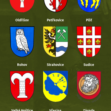
Oldřišov
Petřkovice
Píšť
Rohov
Strahovice
Sudice
Velké Hoštice
Vřesina
Závada