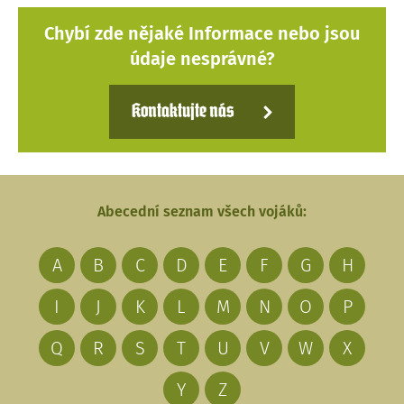
Chybí zde nějaké Informace nebo jsou
údaje nesprávné?
Kontaktujte nás
Abecední seznam všech vojáků:
A
B
C
D
E
F
G
H
I
J
K
L
M
N
O
P
Q
R
S
T
U
V
W
X
Y
Z