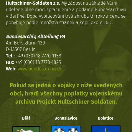
Hultschiner-Soldaten z.s.
My žádost na základě Vámi
udělené plné moci zpracujeme a podáme Bundesarchivu
v Berlíně. Doba vypracováni trvá zhruba tři roky a cena se
pohybuje podle množství stránek a kopií okolo 16 €.
Bundesarchiv, Abteilung PA
Am Borsigturm 130
D-13507 Berlin
Tel.:
+49 (030) 18 7770-1158
Fax:
+49 (030) 18 7770-1825
Web:
www.bundesarchiv.de
Pokud se jedná o vojáky z níže uvedených
obcí, hradí všechny poplatky vojenskému
archivu Projekt Hultschiner-Soldaten.
Bělá
Bohuslavice
Bolatice