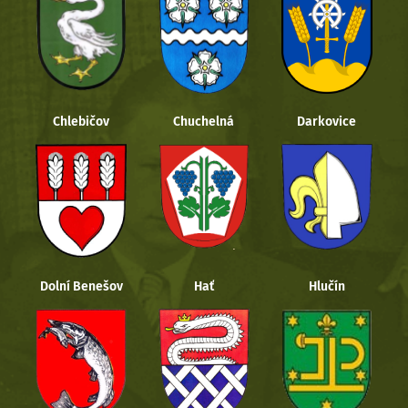
Chlebičov
Chuchelná
Darkovice
Dolní Benešov
Hať
Hlučín