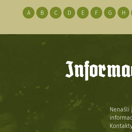
A
B
C
D
E
F
G
H
Informac
Nenašli 
informac
Kontakt