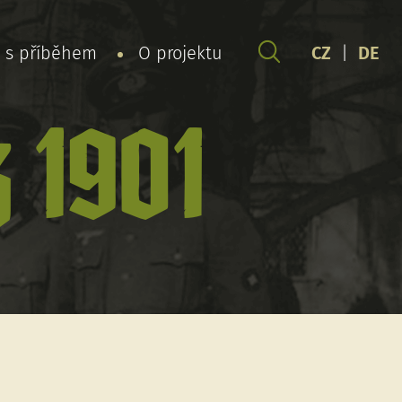
y s příběhem
O projektu
CZ
|
DE
 1901