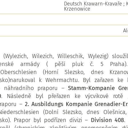
Deutsch Krawarn-Kravaře ; K
Krzenowice
Al
 (Wylezich, Wilezich, Willeschik, Wylezig) slouž
venské armády ( pěší pluk č. 5 Praha). 
/Oberschlesien (Horní Slezsko, dnes Krzanow
olsko)narukoval k Wehrmachtu. Byl zařazen ke
ho náhradního praporu –
Stamm-Kompanie Grena
0
. Následně byl přeřazen ke výcvikové rotě 
praporu –
2. Ausbildungs Kompanie Grenadier-Ers
ederschlesien (Dolní Slezsko, dnes Olešnica,
lsko). Prapor byl podřízen divizi –
Division 408
.