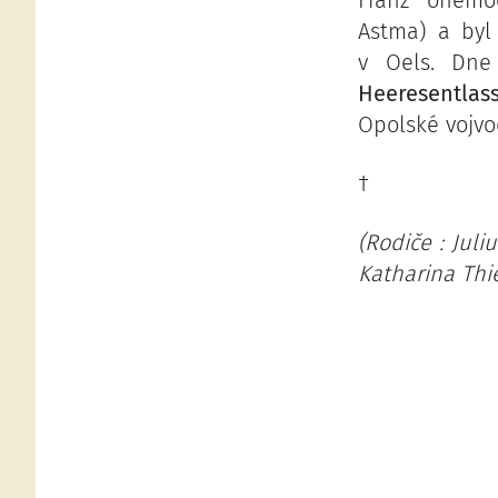
Franz onemo
Astma) a byl
v Oels. Dne
Heeresentlass
Opolské vojvod
†
(Rodiče : Juli
Katharina Thie