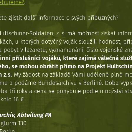
řebujeme?
.
te zjistit další informace o svých příbuzných?
Hultschiner-Soldaten, z. s. má možnost získat info
kách, u kterých dotyčný voják sloužil, hodnost, př
a pobyt v lazaretu, vyznamenání, číslo vojenské z
inní příslušníci vojáků, které zajímá válečná služ
ého, se mohou obrátit přímo na Projekt Hultschi
 z.s.
My žádost na základě Vámi udělené plné mo
eme a podáme Bundesarchivu v Berlíně. Doba vypr
uba tři roky a cena se pohybuje podle množství st
kolo 16 €.
rchiv, Abteilung PA
igturm 130
Berlin