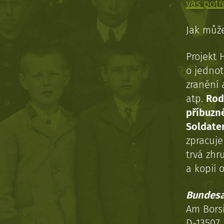
vás pot
Jak může
Projekt 
o jednot
zranění 
atp.
Rod
příbuzn
Soldaten
zpracuj
trvá zhr
a kopií o
Bundesa
Am Bors
D-13507 