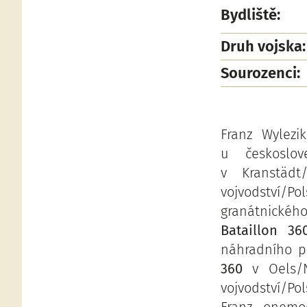
Bydliště:
Druh vojska:
Sourozenci:
Franz Wylezik
u českoslo
v Kranstädt
vojvodství/P
granátnické
Bataillon 36
náhradního 
360
v Oels/Ni
vojvodství/Po