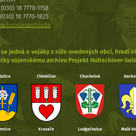
(030) 18 7770-1158
(030) 18 7770-1825
w.bundesarchiv.de
se jedná o vojáky z níže uvedených obcí, hradí 
tky vojenskému archivu Projekt Hultschiner-Sol
latice
Chlebičov
Chuchelná
Darko
zmice
Kravaře
Ludgeřovice
Malé Ho