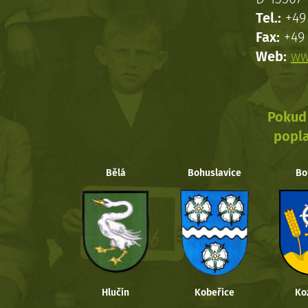
Tel.:
+49 
Fax:
+49 
Web:
ww
Pokud 
popla
Bělá
Bohuslavice
Bo
Hlučín
Kobeřice
Ko