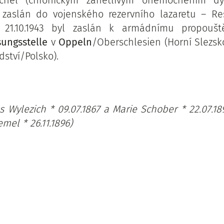
cněl (chronickým zánětlivým onemocněním dýc
 zaslán do vojenského rezervního lazaretu – Res
 21.10.1943 byl zaslán k armádnímu propoušt
ungsstelle
v
Oppeln
/Oberschlesien (Horní Slezsk
ství/Polsko).
us Wylezich * 09.07.1867 a Marie Schober * 22.07.1
mel * 26.11.1896)