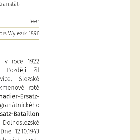
ranstät-
Heer
ois Wylezik 1896
il v roce 1922
Později žil
ice, Slezské
 kmenové rotě
dier-Ersatz-
granátnického
atz-Bataillon
 Dolnoslezské
 Dne 12.10.1943