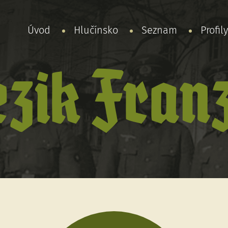
Úvod
Hlučínsko
Seznam
Profil
zik Franz