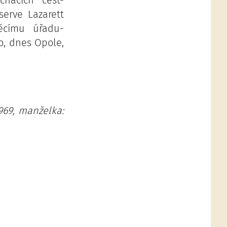
hacích cest-
erve Lazarett
ěcímu úřadu-
o, dnes Opole,
8969, manželka: