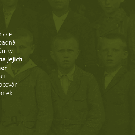
rmace
ípadná
námky
ba jejich
ner-
ci
acováni
ránek