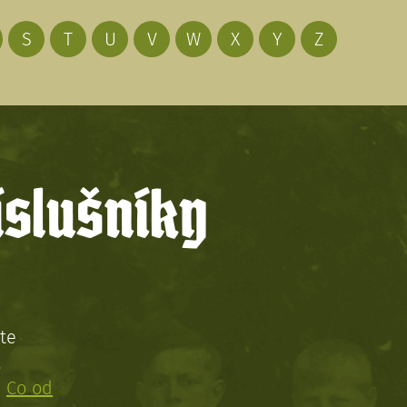
S
T
U
V
W
X
Y
Z
íslušníky
te
!
:
Co od