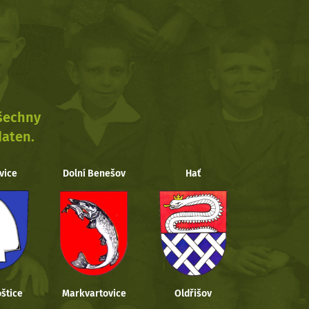
všechny
daten.
vice
Dolní Benešov
Hať
štice
Markvartovice
Oldřišov