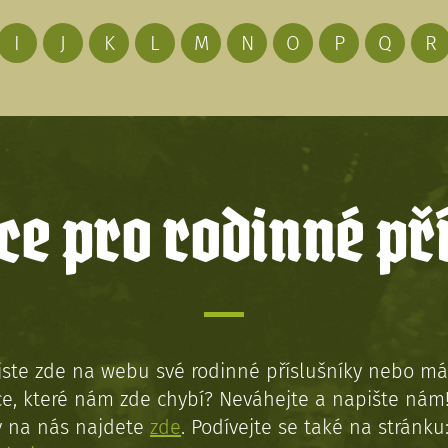
I
J
K
L
M
N
O
P
Q
R
e pro rodinné př
jste zde na webu své rodinné příslušníky nebo má
e, které nám zde chybí? Neváhejte a napište nám
y na nás najdete
zde
. Podívejte se také na stránku