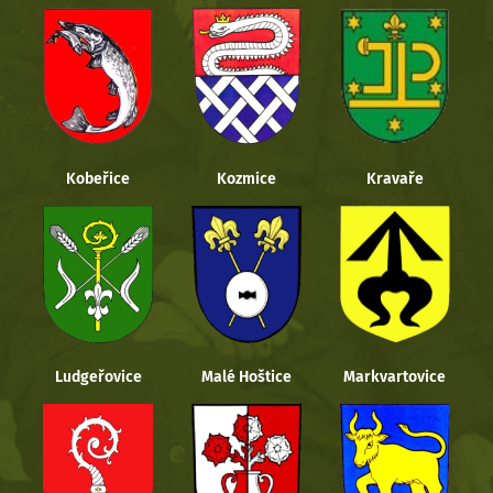
Kobeřice
Kozmice
Kravaře
Ludgeřovice
Malé Hoštice
Markvartovice