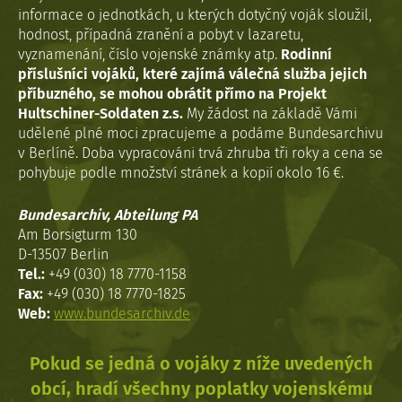
informace o jednotkách, u kterých dotyčný voják sloužil,
hodnost, případná zranění a pobyt v lazaretu,
vyznamenání, číslo vojenské známky atp.
Rodinní
příslušníci vojáků, které zajímá válečná služba jejich
příbuzného, se mohou obrátit přímo na Projekt
Hultschiner-Soldaten z.s.
My žádost na základě Vámi
udělené plné moci zpracujeme a podáme Bundesarchivu
v Berlíně. Doba vypracováni trvá zhruba tři roky a cena se
pohybuje podle množství stránek a kopií okolo 16 €.
Bundesarchiv, Abteilung PA
Am Borsigturm 130
D-13507 Berlin
Tel.:
+49 (030) 18 7770-1158
Fax:
+49 (030) 18 7770-1825
Web:
www.bundesarchiv.de
Pokud se jedná o vojáky z níže uvedených
obcí, hradí všechny poplatky vojenskému