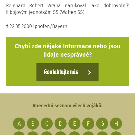
Reinhard Robert Wrana narukoval jako dobrovolník
k bojovým jednotkám SS (Waffen SS).
† 22.05.2000 Iphofen/Bayern
Chybí zde nějaké Informace nebo jsou
údaje nesprávné?
Kontaktujte nás
Abecední seznam všech vojáků:
A
B
C
D
E
F
G
H