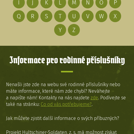
I
J
K
L
M
N
O
P
Q
R
S
T
U
V
W
X
Y
Z
Informace pro rodinné příslušníky
Nenašli jste zde na webu své rodinné příslušníky nebo
máte informace, které nám zde chybí? Neváhejte
a napište nám! Kontakty na nás najdete
zde
. Podívejte se
také na stránku:
Co od vás potřebujeme?
.
Jak můžete zjistit další informace o svých příbuzných?
Projekt Hultschiner-Soldaten, z. s. má možnost získat