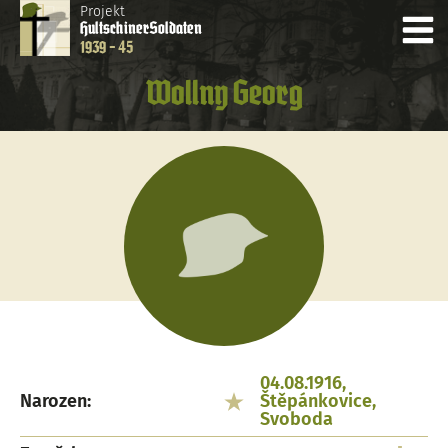
Projekt
Hultschiner
Soldaten
1939 - 45
Wollny Georg
04.08.1916,
Narozen:
Štěpánkovice,
Svoboda