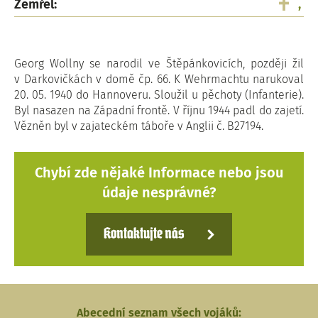
Zemřel:
,
Georg Wollny se narodil ve Štěpánkovicích, později žil
v Darkovičkách v domě čp. 66. K Wehrmachtu narukoval
20. 05. 1940 do Hannoveru. Sloužil u pěchoty (Infanterie).
Byl nasazen na Západní frontě. V říjnu 1944 padl do zajetí.
Vězněn byl v zajateckém táboře v Anglii č. B27194.
Chybí zde nějaké Informace nebo jsou
údaje nesprávné?
Kontaktujte nás
Abecední seznam všech vojáků: