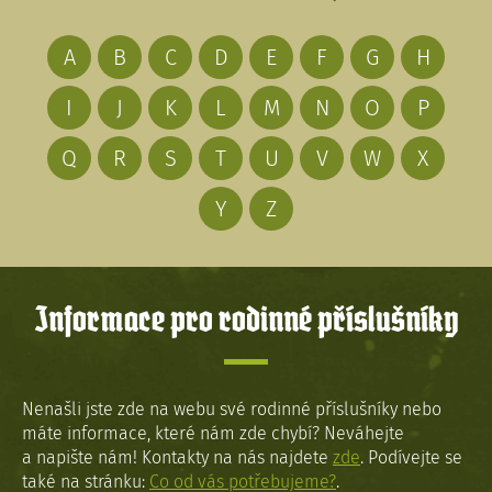
A
B
C
D
E
F
G
H
I
J
K
L
M
N
O
P
Q
R
S
T
U
V
W
X
Y
Z
Informace pro rodinné příslušníky
Nenašli jste zde na webu své rodinné příslušníky nebo
máte informace, které nám zde chybí? Neváhejte
a napište nám! Kontakty na nás najdete
zde
. Podívejte se
také na stránku:
Co od vás potřebujeme?
.