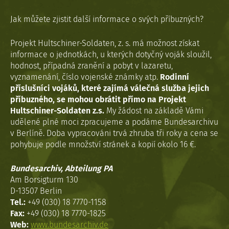
Jak můžete zjistit další informace o svých příbuzných?
Projekt Hultschiner-Soldaten, z. s. má možnost získat
informace o jednotkách, u kterých dotyčný voják sloužil,
hodnost, případná zranění a pobyt v lazaretu,
vyznamenání, číslo vojenské známky atp.
Rodinní
příslušníci vojáků, které zajímá válečná služba jejich
příbuzného, se mohou obrátit přímo na Projekt
Hultschiner-Soldaten z.s.
My žádost na základě Vámi
udělené plné moci zpracujeme a podáme Bundesarchivu
v Berlíně. Doba vypracováni trvá zhruba tři roky a cena se
pohybuje podle množství stránek a kopií okolo 16 €.
Bundesarchiv, Abteilung PA
Am Borsigturm 130
D-13507 Berlin
Tel.:
+49 (030) 18 7770-1158
Fax:
+49 (030) 18 7770-1825
Web:
www.bundesarchiv.de