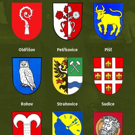
Oldřišov
Petřkovice
Píšť
Rohov
Strahovice
Sudice