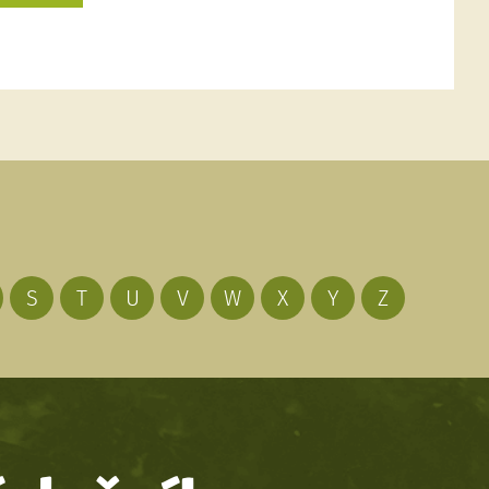
S
T
U
V
W
X
Y
Z