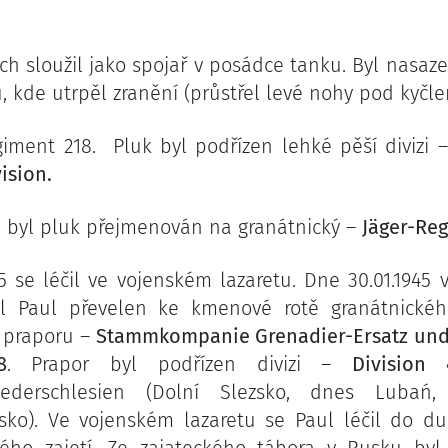
ch sloužil jako spojař v posádce tanku. Byl nasaz
, kde utrpěl zranění (průstřel levé nohy pod kyčle
giment 218. Pluk byl podřízen lehké pěší divizi
vision.
41 byl pluk přejmenován na granátnický –
Jäger-Re
 se léčil ve vojenském lazaretu. Dne 30.01.1945
yl Paul převelen ke kmenové rotě granátnické
 praporu –
Stammkompanie Grenadier-Ersatz und
8
. Prapor byl podřízen divizi –
Division 
ederschlesien (Dolní Slezsko, dnes Lubań, 
lsko). Ve vojenském lazaretu se Paul léčil do d