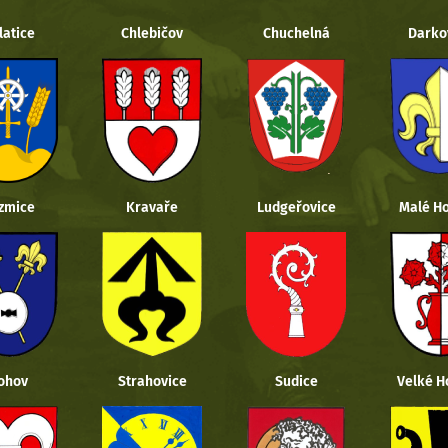
latice
Chlebičov
Chuchelná
Darko
zmice
Kravaře
Ludgeřovice
Malé Ho
ohov
Strahovice
Sudice
Velké H