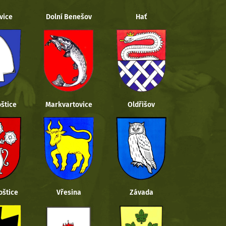
vice
Dolní Benešov
Hať
štice
Markvartovice
Oldřišov
oštice
Vřesina
Závada