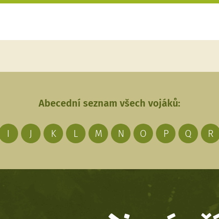
Abecední seznam všech vojáků:
I
J
K
L
M
N
O
P
Q
R