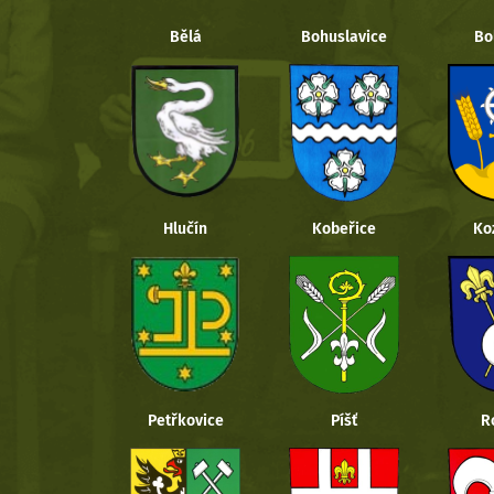
Bělá
Bohuslavice
Bo
Hlučín
Kobeřice
Ko
Petřkovice
Píšť
R