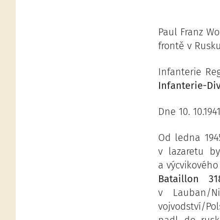
Paul Franz Wo
frontě v Rusku
Infanterie Re
Infanterie-Di
Dne 10. 10.19
Od ledna 1945
v lazaretu b
a výcvikového
Bataillon 31
v Lauban/Ni
vojvodství/Po