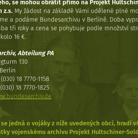
ého, se mohou obrátit přímo na Projekt Hultschi
 z.s.
My žádost na základě Vámi udělené plné mo
eme a podáme Bundesarchivu v Berlíně. Doba vypr
uba tři roky a cena se pohybuje podle množství st
kolo 16 €.
rchiv, Abteilung PA
igturm 130
Berlin
(030) 18 7770-1158
(030) 18 7770-1825
w.bundesarchiv.de
se jedná o vojáky z níže uvedených obcí, hradí 
tky vojenskému archivu Projekt Hultschiner-Sol