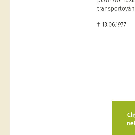
padl do rusk
transportován
† 13.06.1977
Ch
ne