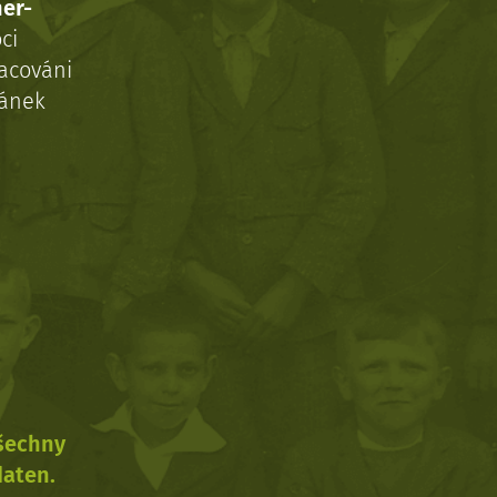
ner-
ci
acováni
ránek
všechny
daten.