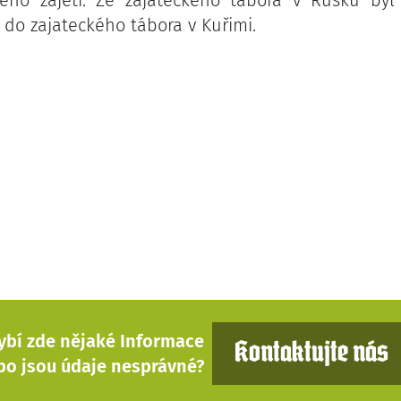
ého zajetí. Ze zajateckého tábora v Rusku byl
 do zajateckého tábora v Kuřimi.
ybí zde nějaké Informace
Kontaktujte nás
bo jsou údaje nesprávné?