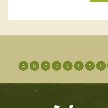
A
B
C
D
E
F
G
H