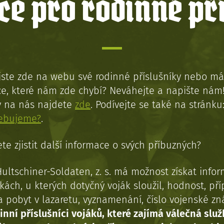
e pro rodinné př
jste zde na webu své rodinné příslušníky nebo má
e, které nám zde chybí? Neváhejte a napište nám
y na nás najdete
zde
. Podívejte se také na stránku
řebujeme?
.
te zjistit další informace o svých příbuzných?
Hultschiner-Soldaten, z. s. má možnost získat info
kách, u kterých dotyčný voják sloužil, hodnost, př
a pobyt v lazaretu, vyznamenání, číslo vojenské z
inní příslušníci vojáků, které zajímá válečná služ