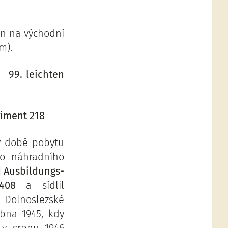
en na východní
m).
 –
99. leichten
giment 218
 v době pobytu
ho náhradního
 Ausbildungs-
408
a sídlil
Dolnoslezské
ubna 1945, kdy