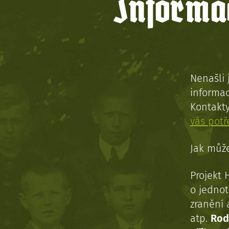
Informac
Nenašli 
informac
Kontakt
vás pot
Jak může
Projekt 
o jednot
zranění 
atp.
Rod