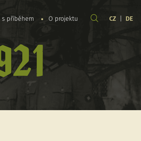
y s příběhem
O projektu
CZ
|
DE
921