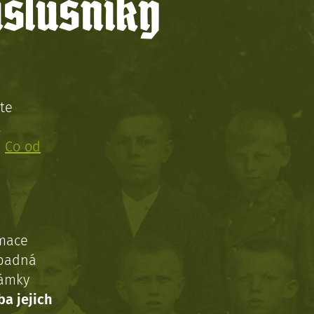
íslušníky
te
!
:
Co od
rmace
ípadná
námky
ba jejich