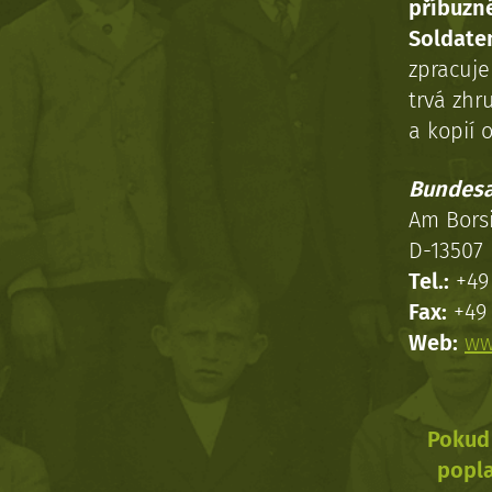
příbuzn
Soldaten
zpracuj
trvá zhr
a kopií o
Bundesa
Am Bors
D-13507 
Tel.:
+49 
Fax:
+49 
Web:
ww
Pokud 
popla