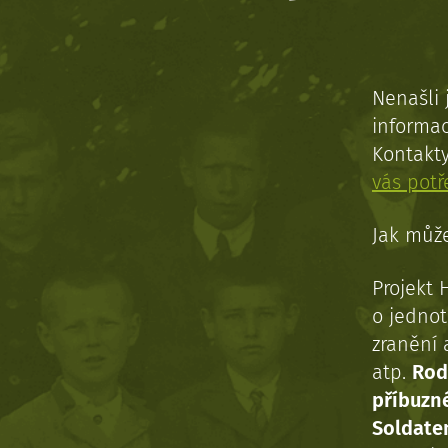
Nenašli 
informac
Kontakt
vás pot
Jak může
Projekt 
o jednot
zranění 
atp.
Rod
příbuzn
Soldaten