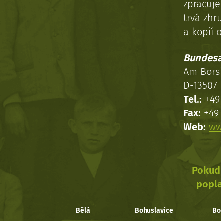
zpracuj
trvá zhr
a kopií o
Bundesa
Am Bors
D-13507 
Tel.:
+49 
Fax:
+49 
Web:
ww
Pokud 
popla
Bělá
Bohuslavice
Bo