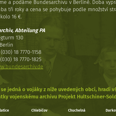
eme a podáme Bundesarchivu v Berlíně. Doba vypr
uba tři roky a cena se pohybuje podle množství st
kolo 16 €.
rchiv, Abteilung PA
igturm 130
Berlin
(030) 18 7770-1158
(030) 18 7770-1825
w.bundesarchiv.de
se jedná o vojáky z níže uvedených obcí, hradí 
tky vojenskému archivu Projekt Hultschiner-Sol
latice
Chlebičov
Chuchelná
Darko