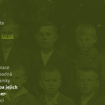
te
!
:
Co od
rmace
ípadná
námky
ba jejich
ner-
ci