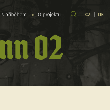
y s příběhem
O projektu
CZ
|
DE
nn 02