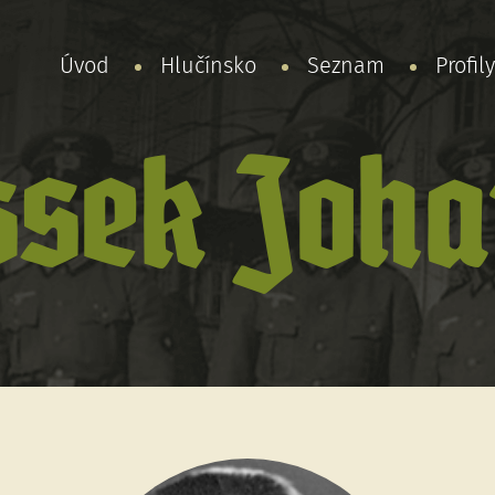
Úvod
Hlučínsko
Seznam
Profil
ssek Joha