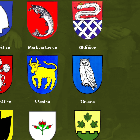
štice
Markvartovice
Oldřišov
oštice
Vřesina
Závada