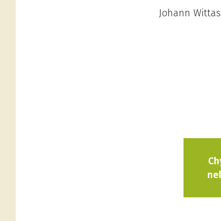
Johann Wittas
Ch
ne