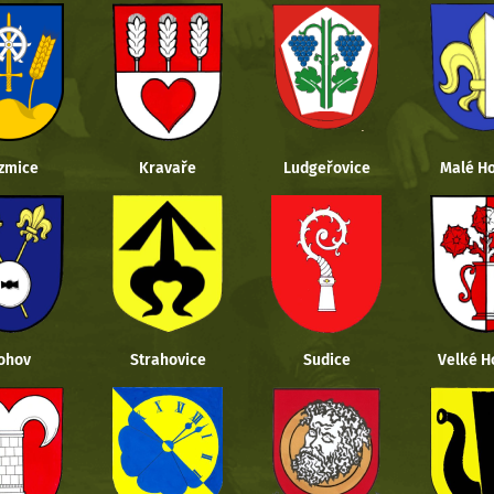
zmice
Kravaře
Ludgeřovice
Malé Ho
ohov
Strahovice
Sudice
Velké H