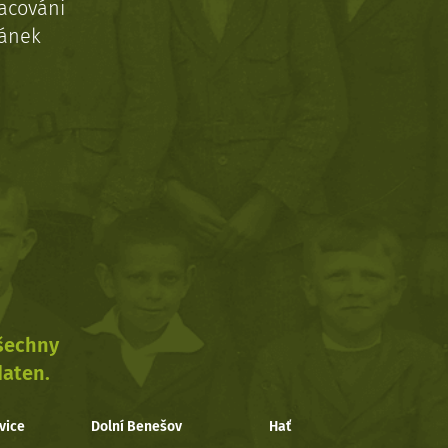
acováni
ránek
všechny
daten.
vice
Dolní Benešov
Hať