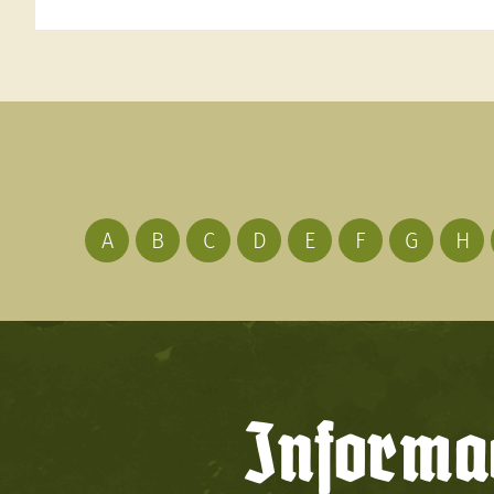
A
B
C
D
E
F
G
H
Informac