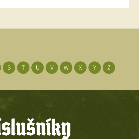
S
T
U
V
W
X
Y
Z
íslušníky