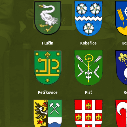
Hlučín
Kobeřice
Ko
Petřkovice
Píšť
R