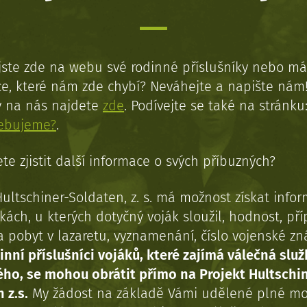
jste zde na webu své rodinné příslušníky nebo má
e, které nám zde chybí? Neváhejte a napište nám
y na nás najdete
zde
. Podívejte se také na stránku
řebujeme?
.
te zjistit další informace o svých příbuzných?
Hultschiner-Soldaten, z. s. má možnost získat info
kách, u kterých dotyčný voják sloužil, hodnost, př
a pobyt v lazaretu, vyznamenání, číslo vojenské z
inní příslušníci vojáků, které zajímá válečná služ
ého, se mohou obrátit přímo na Projekt Hultschi
 z.s.
My žádost na základě Vámi udělené plné mo