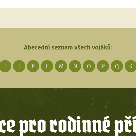
Abecední seznam všech vojáků:
I
J
K
L
M
N
O
P
Q
R
e pro rodinné př