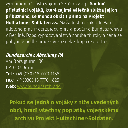
vyznamenání, číslo vojenské známky atp.
Rodinní
příslušníci vojáků, které zajímá válečná služba jejich
příbuzného, se mohou obrátit přímo na Projekt
Hultschiner-Soldaten z.s.
My žádost na základě Vámi
udělené plné moci zpracujeme a podáme Bundesarchivu
v Berlíně. Doba vypracováni trvá zhruba tři roky a cena se
pohybuje podle množství stránek a kopií okolo 16 €.
Bundesarchiv, Abteilung PA
Am Borsigturm 130
D-13507 Berlin
Tel.:
+49 (030) 18 7770-1158
Fax:
+49 (030) 18 7770-1825
Web:
www.bundesarchiv.de
Pokud se jedná o vojáky z níže uvedených
obcí, hradí všechny poplatky vojenskému
archivu Projekt Hultschiner-Soldaten.