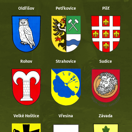
Oldřišov
Petřkovice
Píšť
Rohov
Strahovice
Sudice
Velké Hoštice
Vřesina
Závada