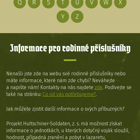
Q
R
S
T
U
V
W
X
Y
Z
Informace pro rodinné příslušníky
Nenašli jste zde na webu své rodinné příslušníky nebo
máte informace, které nám zde chybí? Neváhejte
a napište nám! Kontakty na nás najdete
zde
. Podívejte se
také na stránku:
Co od vás potřebujeme?
.
Jak můžete zjistit další informace o svých příbuzných?
Projekt Hultschiner-Soldaten, z. s. má možnost získat
informace o jednotkách, u kterých dotyčný voják sloužil,
hodnost, případná zranění a pobyt v lazaretu,