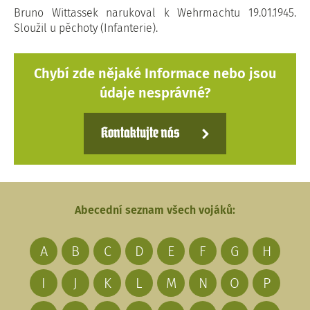
Bruno Wittassek narukoval k Wehrmachtu 19.01.1945.
Sloužil u pěchoty (Infanterie).
Chybí zde nějaké Informace nebo jsou
údaje nesprávné?
Kontaktujte nás
Abecední seznam všech vojáků:
A
B
C
D
E
F
G
H
I
J
K
L
M
N
O
P