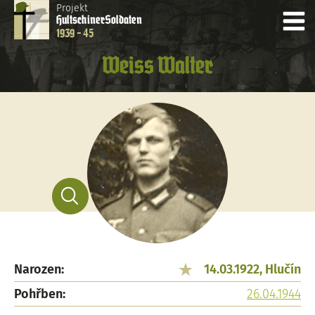
Projekt
Hultschiner
Soldaten
1939 - 45
Weiss Walter
Narozen:
14.03.1922, Hlučín
Pohřben:
26.04.1944