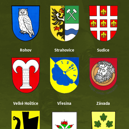
Rohov
Strahovice
Sudice
Velké Hoštice
Vřesina
Závada