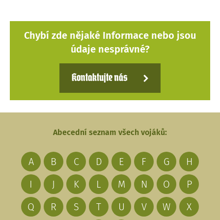
Chybí zde nějaké Informace nebo jsou
údaje nesprávné?
Kontaktujte nás
Abecední seznam všech vojáků:
A
B
C
D
E
F
G
H
I
J
K
L
M
N
O
P
Q
R
S
T
U
V
W
X