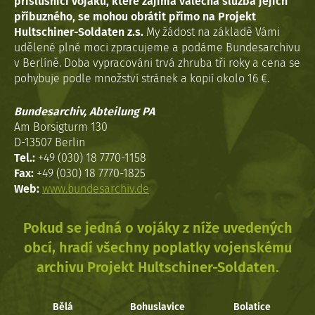
příslušníci vojáků, které zajímá válečná služba jejich
příbuzného, se mohou obrátit přímo na Projekt
Hultschiner-Soldaten z.s.
My žádost na základě Vámi
udělené plné moci zpracujeme a podáme Bundesarchivu
v Berlíně. Doba vypracováni trvá zhruba tři roky a cena se
pohybuje podle množství stránek a kopií okolo 16 €.
Bundesarchiv, Abteilung PA
Am Borsigturm 130
D-13507 Berlin
Tel.:
+49 (030) 18 7770-1158
Fax:
+49 (030) 18 7770-1825
Web:
www.bundesarchiv.de
Pokud se jedná o vojáky z níže uvedených
obcí, hradí všechny poplatky vojenskému
archivu Projekt Hultschiner-Soldaten.
Bělá
Bohuslavice
Bolatice