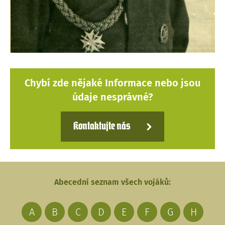
Chybí zde nějaké Informace nebo jsou
údaje nesprávné?
Kontaktujte nás
Abecední seznam všech vojáků:
A
B
C
D
E
F
G
H