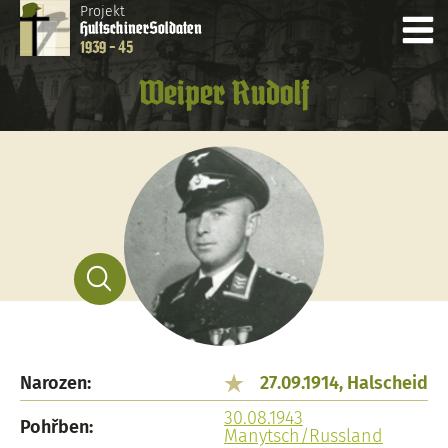
Projekt
Hultschiner
Soldaten
1939 - 45
Weiper Rudolf
Narozen:
27.09.1914, Halscheid
30.08.1943
Pohřben:
Manytsch/Russland