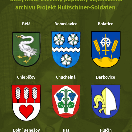
archivu Projekt Hultschiner-Soldaten.
Bělá
Bohuslavice
Bolatice
Chlebičov
Chuchelná
Darkovice
Dolní Benešov
Hať
Hlučín