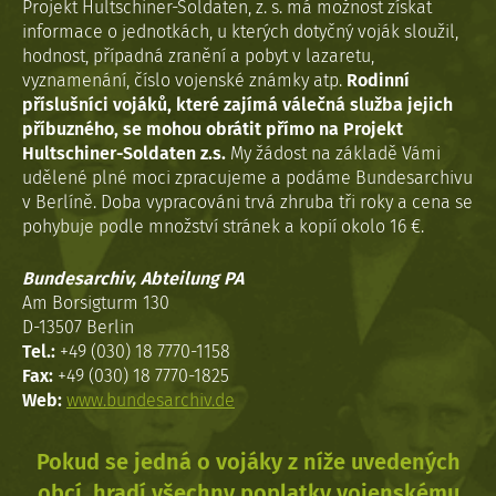
Projekt Hultschiner-Soldaten, z. s. má možnost získat
informace o jednotkách, u kterých dotyčný voják sloužil,
hodnost, případná zranění a pobyt v lazaretu,
vyznamenání, číslo vojenské známky atp.
Rodinní
příslušníci vojáků, které zajímá válečná služba jejich
příbuzného, se mohou obrátit přímo na Projekt
Hultschiner-Soldaten z.s.
My žádost na základě Vámi
udělené plné moci zpracujeme a podáme Bundesarchivu
v Berlíně. Doba vypracováni trvá zhruba tři roky a cena se
pohybuje podle množství stránek a kopií okolo 16 €.
Bundesarchiv, Abteilung PA
Am Borsigturm 130
D-13507 Berlin
Tel.:
+49 (030) 18 7770-1158
Fax:
+49 (030) 18 7770-1825
Web:
www.bundesarchiv.de
Pokud se jedná o vojáky z níže uvedených
obcí, hradí všechny poplatky vojenskému