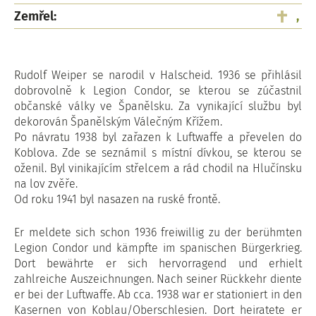
Zemřel:
,
Rudolf Weiper se narodil v Halscheid. 1936 se přihlásil
dobrovolně k Legion Condor, se kterou se zúčastnil
občanské války ve Španělsku. Za vynikající službu byl
dekorován Španělským Válečným Křížem.
Po návratu 1938 byl zařazen k Luftwaffe a převelen do
Koblova. Zde se seznámil s místní dívkou, se kterou se
oženil. Byl vinikajícím střelcem a rád chodil na Hlučínsku
na lov zvěře.
Od roku 1941 byl nasazen na ruské frontě.
Er meldete sich schon 1936 freiwillig zu der berühmten
Legion Condor und kämpfte im spanischen Bürgerkrieg.
Dort bewährte er sich hervorragend und erhielt
zahlreiche Auszeichnungen. Nach seiner Rückkehr diente
er bei der Luftwaffe. Ab cca. 1938 war er stationiert in den
Kasernen von Koblau/Oberschlesien. Dort heiratete er