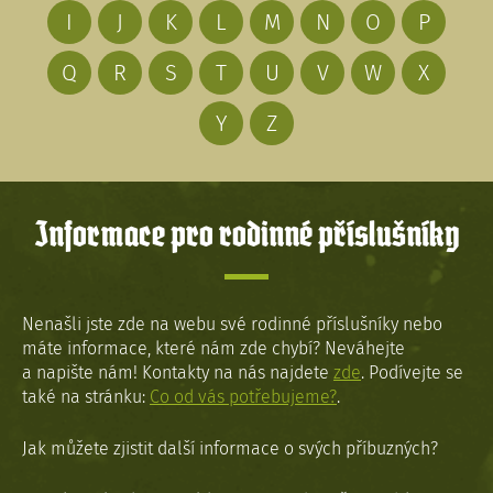
I
J
K
L
M
N
O
P
Q
R
S
T
U
V
W
X
Y
Z
Informace pro rodinné příslušníky
Nenašli jste zde na webu své rodinné příslušníky nebo
máte informace, které nám zde chybí? Neváhejte
a napište nám! Kontakty na nás najdete
zde
. Podívejte se
také na stránku:
Co od vás potřebujeme?
.
Jak můžete zjistit další informace o svých příbuzných?