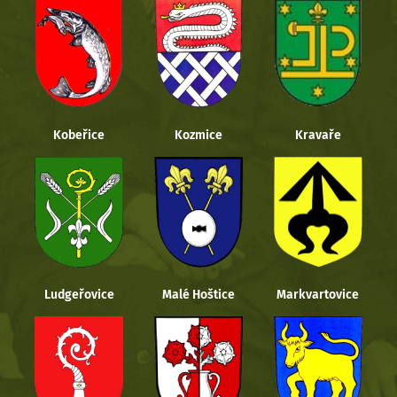
Kobeřice
Kozmice
Kravaře
Ludgeřovice
Malé Hoštice
Markvartovice