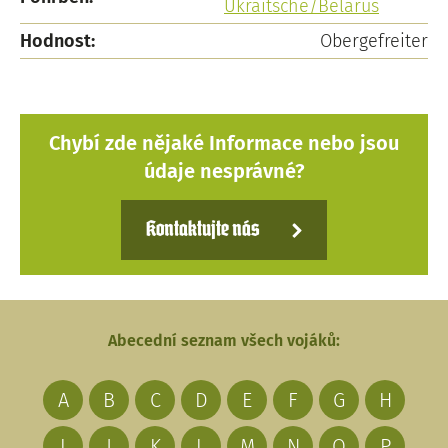
Ukraitsche/Belarus
Hodnost:
Obergefreiter
Chybí zde nějaké Informace nebo jsou
údaje nesprávné?
Kontaktujte nás
Abecední seznam všech vojáků:
A
B
C
D
E
F
G
H
I
J
K
L
M
N
O
P