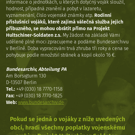
informace o jednotkách, u kterých dotyčný voják sloužil,
hodnost, případná zranění a pobyt v lazaretu,
vyznamenání, číslo vojenské známky atp.
Rodinní
příslušníci vojáků, které zajímá válečná služba jejich
příbuzného, se mohou obrátit přímo na Projekt
Hultschiner-Soldaten z.s.
My žádost na základě Vámi
udělené plné moci zpracujeme a podáme Bundesarchivu
v Berlíně. Doba vypracováni trvá zhruba tři roky a cena se
pohybuje podle množství stránek a kopií okolo 16 €.
Bundesarchiv, Abteilung PA
Am Borsigturm 130
D-13507 Berlin
Tel.:
+49 (030) 18 7770-1158
Fax:
+49 (030) 18 7770-1825
Web:
www.bundesarchiv.de
Pokud se jedná o vojáky z níže uvedených
obcí, hradí všechny poplatky vojenskému