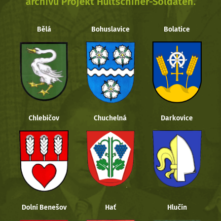
archivu Projekt Hultschiner-Soldaten.
Bělá
Bohuslavice
Bolatice
Chlebičov
Chuchelná
Darkovice
Dolní Benešov
Hať
Hlučín