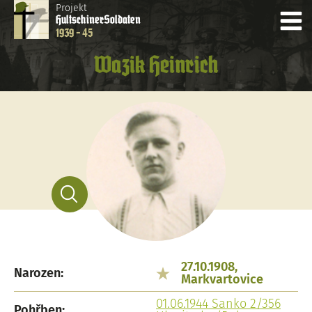
Projekt
Hultschiner
Soldaten
1939 - 45
Wazik Heinrich
27.10.1908,
Narozen:
Markvartovice
01.06.1944 Sanko 2/356
Pohřben: