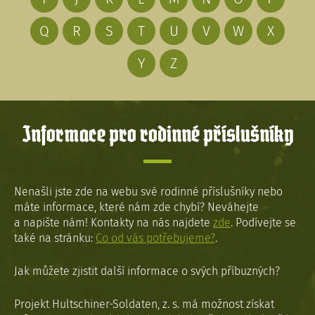
Q
R
S
T
U
V
W
X
Y
Z
Informace pro rodinné příslušníky
Nenašli jste zde na webu své rodinné příslušníky nebo
máte informace, které nám zde chybí? Neváhejte
a napište nám! Kontakty na nás najdete
zde
. Podívejte se
také na stránku:
Co od vás potřebujeme?
.
Jak můžete zjistit další informace o svých příbuzných?
Projekt Hultschiner-Soldaten, z. s. má možnost získat