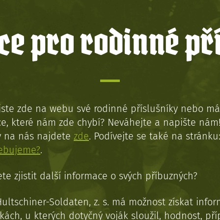
e pro rodinné př
jste zde na webu své rodinné příslušníky nebo má
e, které nám zde chybí? Neváhejte a napište nám
y na nás najdete
zde
. Podívejte se také na stránku
řebujeme?
.
te zjistit další informace o svých příbuzných?
Hultschiner-Soldaten, z. s. má možnost získat info
kách, u kterých dotyčný voják sloužil, hodnost, př