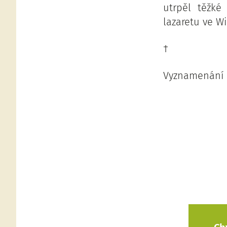
utrpěl těžké
lazaretu ve W
†
Vyznamenání :