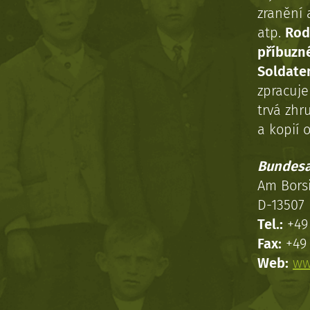
zranění 
atp.
Rod
příbuzn
Soldaten
zpracuj
trvá zhr
a kopií o
Bundesa
Am Bors
D-13507 
Tel.:
+49 
Fax:
+49 
Web:
ww