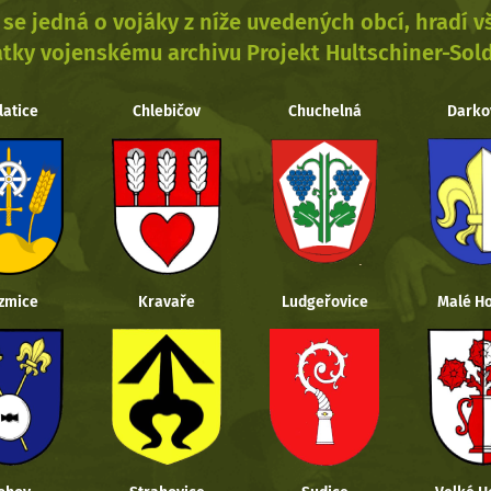
se jedná o vojáky z níže uvedených obcí, hradí 
tky vojenskému archivu Projekt Hultschiner-Sol
latice
Chlebičov
Chuchelná
Darko
zmice
Kravaře
Ludgeřovice
Malé Ho