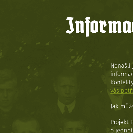
Informac
Nenašli 
informac
Kontakt
vás pot
Jak může
Projekt 
o jednot