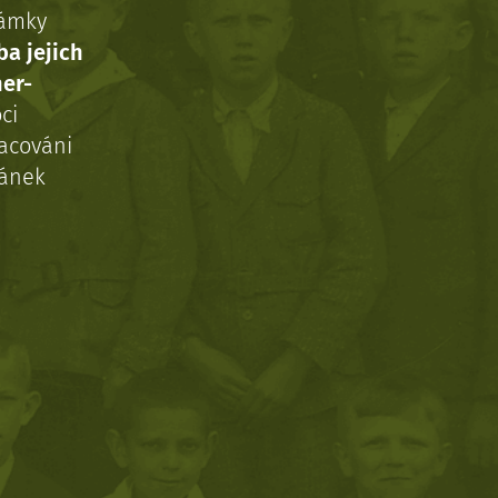
námky
ba jejich
ner-
ci
acováni
ránek