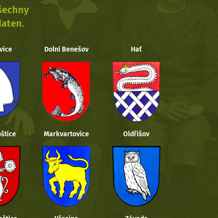
všechny
daten.
vice
Dolní Benešov
Hať
štice
Markvartovice
Oldřišov