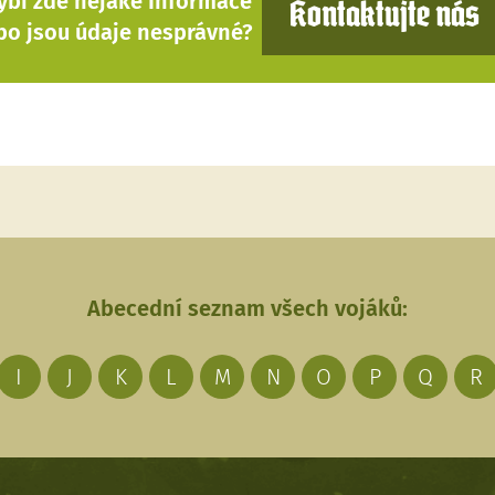
ybí zde nějaké Informace
Kontaktujte nás
bo jsou údaje nesprávné?
Abecední seznam všech vojáků:
I
J
K
L
M
N
O
P
Q
R