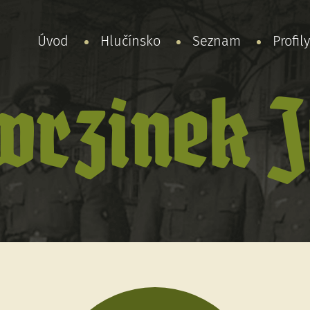
Úvod
Hlučínsko
Seznam
Profil
rzinek J