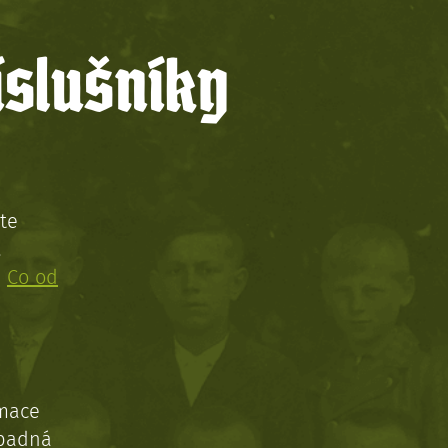
íslušníky
te
!
:
Co od
rmace
ípadná