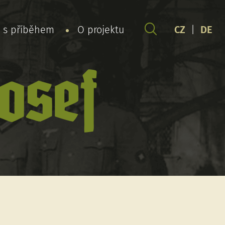
y s příběhem
O projektu
CZ
|
DE
osef