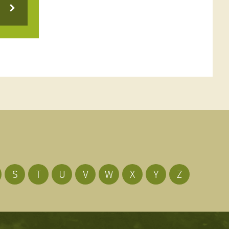
S
T
U
V
W
X
Y
Z