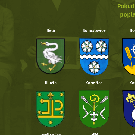
Pokud 
popla
Bělá
Bohuslavice
Bo
Hlučín
Kobeřice
Ko