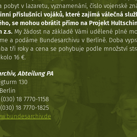
a pobyt v lazaretu, vyznamenání, číslo vojenské z
inní příslušníci vojáků, které zajímá válečná služ
ého, se mohou obrátit přímo na Projekt Hultschi
 z.s.
My žádost na základě Vámi udělené plné mo
eme a podáme Bundesarchivu v Berlíně. Doba vypr
uba tři roky a cena se pohybuje podle množství st
kolo 16 €.
rchiv, Abteilung PA
igturm 130
Berlin
(030) 18 7770-1158
(030) 18 7770-1825
w.bundesarchiv.de