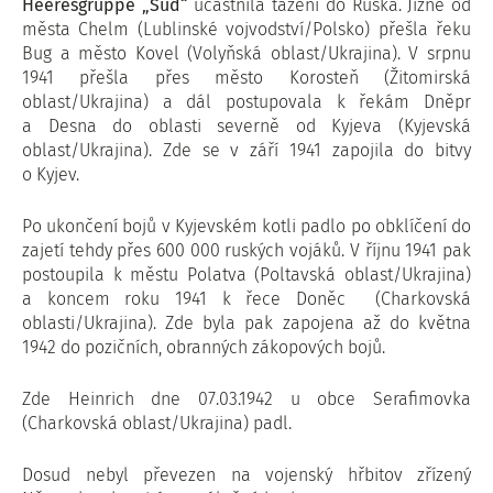
Heeresgruppe „Süd“
účastnila tažení do Ruska. Jižně od
města Chelm (Lublinské vojvodství/Polsko) přešla řeku
Bug a město Kovel (Volyňská oblast/Ukrajina). V srpnu
1941 přešla přes město Korosteň (Žitomirská
oblast/Ukrajina) a dál postupovala k řekám Dněpr
a Desna do oblasti severně od Kyjeva (Kyjevská
oblast/Ukrajina). Zde se v září 1941 zapojila do bitvy
o Kyjev.
Po ukončení bojů v Kyjevském kotli padlo po obklíčení do
zajetí tehdy přes 600 000 ruských vojáků. V říjnu 1941 pak
postoupila k městu Polatva (Poltavská oblast/Ukrajina)
a koncem roku 1941 k řece Doněc (Charkovská
oblasti/Ukrajina). Zde byla pak zapojena až do května
1942 do pozičních, obranných zákopových bojů.
Zde Heinrich dne 07.03.1942 u obce Serafimovka
(Charkovská oblast/Ukrajina) padl.
Dosud nebyl převezen na vojenský hřbitov zřízený