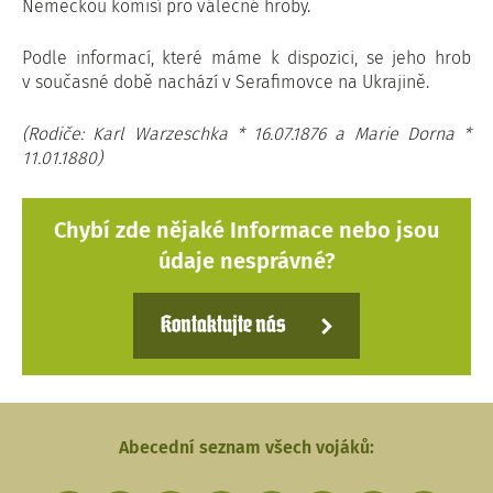
Německou komisí pro válečné hroby.
Podle informací, které máme k dispozici, se jeho hrob
v současné době nachází v Serafimovce na Ukrajině.
(Rodiče: Karl Warzeschka * 16.07.1876 a Marie Dorna *
11.01.1880)
Chybí zde nějaké Informace nebo jsou
údaje nesprávné?
Kontaktujte nás
Abecední seznam všech vojáků: