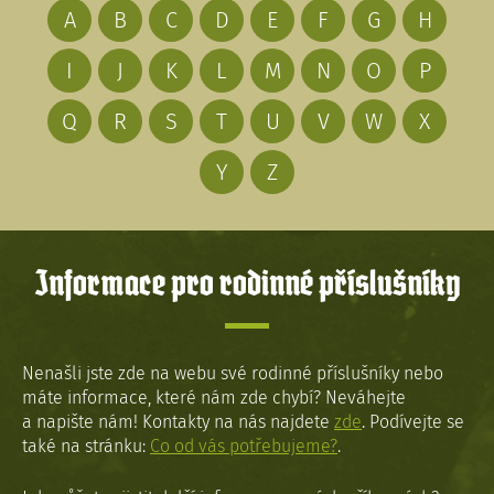
A
B
C
D
E
F
G
H
I
J
K
L
M
N
O
P
Q
R
S
T
U
V
W
X
Y
Z
Informace pro rodinné příslušníky
Nenašli jste zde na webu své rodinné příslušníky nebo
máte informace, které nám zde chybí? Neváhejte
a napište nám! Kontakty na nás najdete
zde
. Podívejte se
také na stránku:
Co od vás potřebujeme?
.