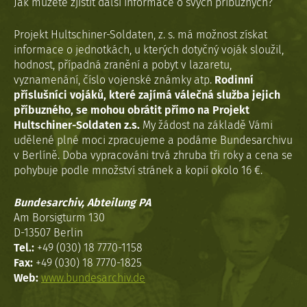
Jak můžete zjistit další informace o svých příbuzných?
Projekt Hultschiner-Soldaten, z. s. má možnost získat
informace o jednotkách, u kterých dotyčný voják sloužil,
hodnost, případná zranění a pobyt v lazaretu,
vyznamenání, číslo vojenské známky atp.
Rodinní
příslušníci vojáků, které zajímá válečná služba jejich
příbuzného, se mohou obrátit přímo na Projekt
Hultschiner-Soldaten z.s.
My žádost na základě Vámi
udělené plné moci zpracujeme a podáme Bundesarchivu
v Berlíně. Doba vypracováni trvá zhruba tři roky a cena se
pohybuje podle množství stránek a kopií okolo 16 €.
Bundesarchiv, Abteilung PA
Am Borsigturm 130
D-13507 Berlin
Tel.:
+49 (030) 18 7770-1158
Fax:
+49 (030) 18 7770-1825
Web:
www.bundesarchiv.de