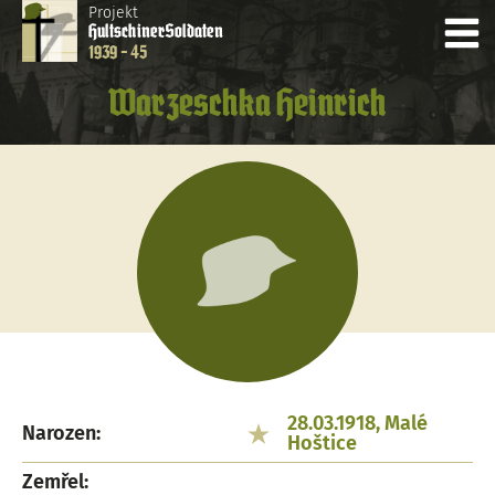
Projekt
Hultschiner
Soldaten
1939 - 45
Warzeschka Heinrich
28.03.1918, Malé
Narozen:
Hoštice
Zemřel: