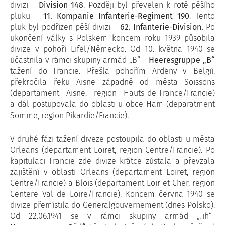
divizi –
Division 148
. Později byl převelen k rotě pěšího
pluku –
11. Kompanie Infanterie-Regiment 190
. Tento
pluk byl podřízen pěší divizi –
62. Infanterie-Division.
Po
ukončení války s Polskem koncem roku 1939 působila
divize v pohoří Eifel/Německo. Od 10. května 1940 se
účastnila v rámci skupiny armád „B“ –
Heeresgruppe „B“
tažení do Francie. Přešla pohořím Ardény v Belgií,
překročila řeku Aisne západně od města Soissons
(departament Aisne, region Hauts-de-France/Francie)
a dál postupovala do oblasti u obce Ham (deparatment
Somme, region Pikardie/Francie).
V druhé fázi tažení diveze postoupila do oblasti u města
Orleans (departament Loiret, region Centre/Francie). Po
kapitulaci Francie zde divize krátce zůstala a převzala
zajištění v oblasti Orleans (departament Loiret, region
Centre/Francie) a Blois (departament Loir-et-Cher, region
Centere Val de Loire/Francie). Koncem června 1940 se
divize přemístila do Generalgouvernement (dnes Polsko).
Od 22.06.1941 se v rámci skupiny armád „Jih“-