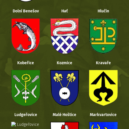
Dolní Benešov
Hať
Hlučín
Kobeřice
Kozmice
Kravaře
Ludgeřovice
Malé Hoštice
Markvartovice