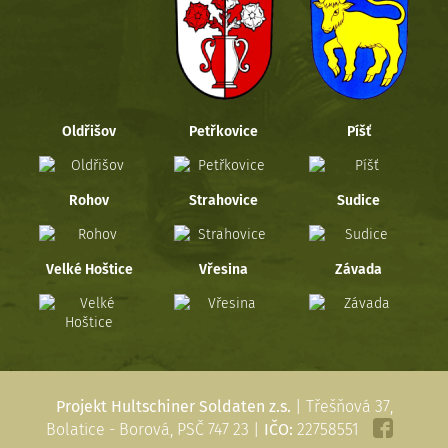
Oldřišov
Petřkovice
Píšť
Rohov
Strahovice
Sudice
Velké Hoštice
Vřesina
Závada
Projekt Hultschiner Soldaten z.s.
| Třešňová 37,
Bolatice - Borová, PSČ 747 23 |
IČO:
22758551