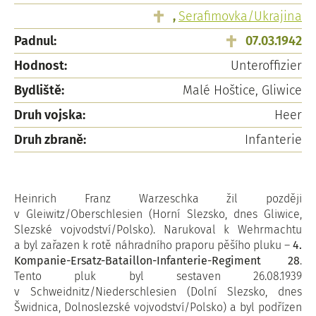
,
Serafimovka/Ukrajina
Padnul:
07.03.1942
Hodnost:
Unteroffizier
Bydliště:
Malé Hoštice, Gliwice
Druh vojska:
Heer
Druh zbraně:
Infanterie
Heinrich Franz Warzeschka žil později
v Gleiwitz/Oberschlesien (Horní Slezsko, dnes Gliwice,
Slezské vojvodství/Polsko). Narukoval k Wehrmachtu
a byl zařazen k rotě náhradního praporu pěšího pluku –
4.
Kompanie-Ersatz-Bataillon-Infanterie-Regiment 28
.
Tento pluk byl sestaven 26.08.1939
v Schweidnitz/Niederschlesien (Dolní Slezsko, dnes
Šwidnica, Dolnoslezské vojvodství/Polsko) a byl podřízen