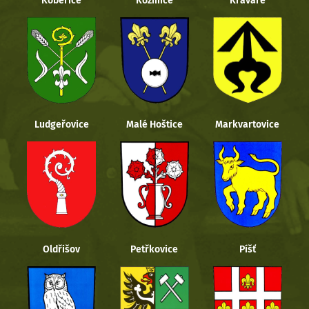
Kobeřice
Kozmice
Kravaře
Ludgeřovice
Malé Hoštice
Markvartovice
Oldřišov
Petřkovice
Píšť