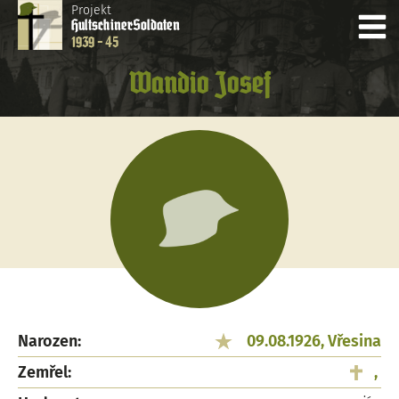
Projekt
Hultschiner
Soldaten
1939 - 45
Wandio Josef
Narozen:
09.08.1926, Vřesina
Zemřel:
,