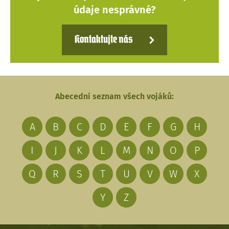
údaje nesprávné?
Kontaktujte nás
Abecední seznam všech vojáků:
A
B
C
D
E
F
G
H
I
J
K
L
M
N
O
P
Q
R
S
T
U
V
W
X
Y
Z