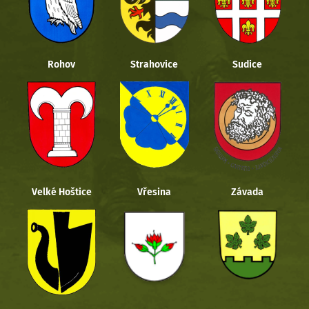
Rohov
Strahovice
Sudice
Velké Hoštice
Vřesina
Závada