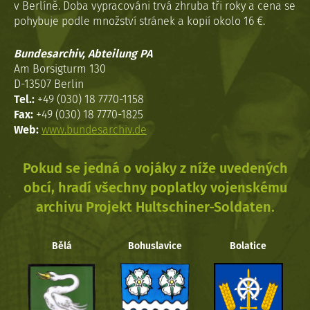
v Berlíně. Doba vypracováni trvá zhruba tři roky a cena se
pohybuje podle množství stránek a kopií okolo 16 €.
Bundesarchiv, Abteilung PA
Am Borsigturm 130
D-13507 Berlin
Tel.:
+49 (030) 18 7770-1158
Fax:
+49 (030) 18 7770-1825
Web:
www.bundesarchiv.de
Pokud se jedná o vojáky z níže uvedených
obcí, hradí všechny poplatky vojenskému
archivu Projekt Hultschiner-Soldaten.
Bělá
Bohuslavice
Bolatice