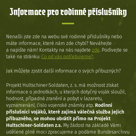
Informace pro rodinné příslušníky
Nenašli jste zde na webu své rodinné příslušníky nebo
máte informace, které nám zde chybí? Neváhejte
a napište nám! Kontakty na nás najdete
zde
. Podívejte se
také na stránku:
Co od vás potřebujeme?
.
Jak můžete zjistit další informace o svých příbuzných?
Projekt Hultschiner-Soldaten, z. s. má možnost získat
informace o jednotkách, u kterých dotyčný voják sloužil,
hodnost, případná zranění a pobyt v lazaretu,
vyznamenání, číslo vojenské známky atp.
Rodinní
příslušníci vojáků, které zajímá válečná služba jejich
příbuzného, se mohou obrátit přímo na Projekt
Hultschiner-Soldaten z.s.
My žádost na základě Vámi
udělené plné moci zpracujeme a podáme Bundesarchivu