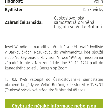
Hodnost:
vojín
Bydliště:
Darkovičky
Československá
Zahraniční armáda:
samostatná obrněná
brigáda ve Velké Británii
Josef Wandio se narodil ve Vřesině a měl trvalé bydliště
v Darkovičkách. Narukoval do Wehrmachtu, kde sloužil
v 256. Volksgrenadier-Division. V roce 1944 byl nasazen na
západní frontě v Nizozemí, kde dne 30. 10. 1944 padl do
kanadského zajetí v Bergen op Zoom.
15. 02. 1945 vstoupil do Československé samostatné
obrněné brigády ve Velké Británii, kde sloužil v TVS/NT
(Tankové výcvikové středisko/Náhradní těleso).
Chybí zde nějaké Informace nebo jsou