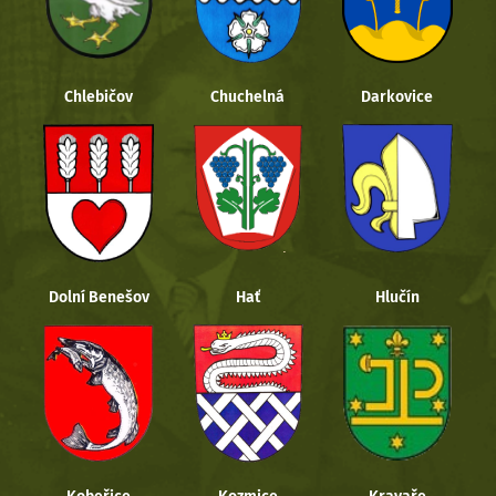
Chlebičov
Chuchelná
Darkovice
Dolní Benešov
Hať
Hlučín