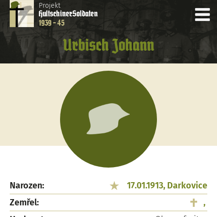
Projekt
Hultschiner
Soldaten
1939 - 45
Urbisch Johann
Narozen:
17.01.1913, Darkovice
Zemřel:
,