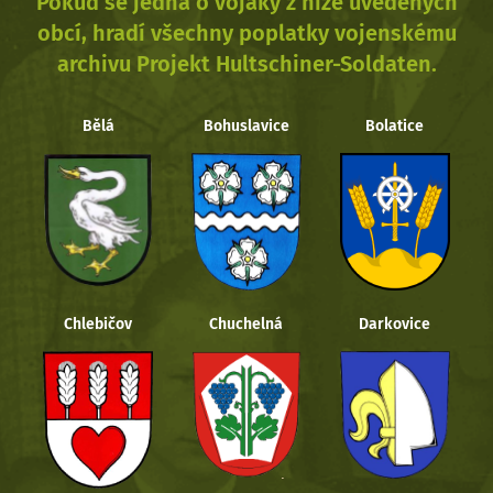
Pokud se jedná o vojáky z níže uvedených
obcí, hradí všechny poplatky vojenskému
archivu Projekt Hultschiner-Soldaten.
Bělá
Bohuslavice
Bolatice
Chlebičov
Chuchelná
Darkovice