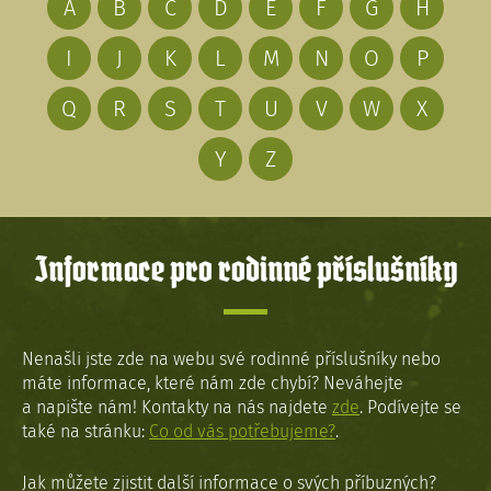
A
B
C
D
E
F
G
H
I
J
K
L
M
N
O
P
Q
R
S
T
U
V
W
X
Y
Z
Informace pro rodinné příslušníky
Nenašli jste zde na webu své rodinné příslušníky nebo
máte informace, které nám zde chybí? Neváhejte
a napište nám! Kontakty na nás najdete
zde
. Podívejte se
také na stránku:
Co od vás potřebujeme?
.
Jak můžete zjistit další informace o svých příbuzných?