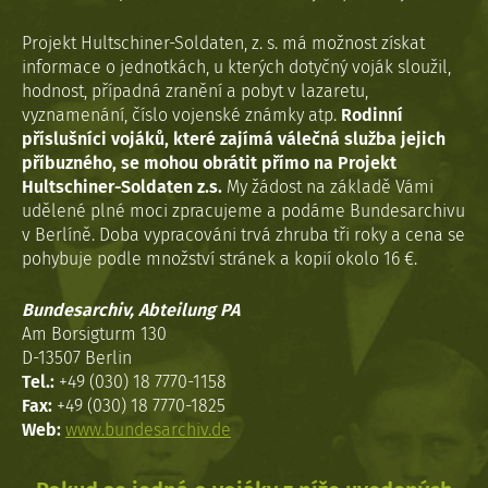
Projekt Hultschiner-Soldaten, z. s. má možnost získat
informace o jednotkách, u kterých dotyčný voják sloužil,
hodnost, případná zranění a pobyt v lazaretu,
vyznamenání, číslo vojenské známky atp.
Rodinní
příslušníci vojáků, které zajímá válečná služba jejich
příbuzného, se mohou obrátit přímo na Projekt
Hultschiner-Soldaten z.s.
My žádost na základě Vámi
udělené plné moci zpracujeme a podáme Bundesarchivu
v Berlíně. Doba vypracováni trvá zhruba tři roky a cena se
pohybuje podle množství stránek a kopií okolo 16 €.
Bundesarchiv, Abteilung PA
Am Borsigturm 130
D-13507 Berlin
Tel.:
+49 (030) 18 7770-1158
Fax:
+49 (030) 18 7770-1825
Web:
www.bundesarchiv.de