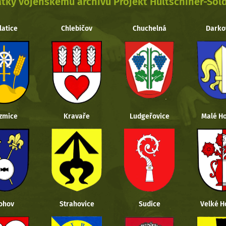
tky vojenskému archivu Projekt Hultschiner-Sol
latice
Chlebičov
Chuchelná
Darko
zmice
Kravaře
Ludgeřovice
Malé Ho
ohov
Strahovice
Sudice
Velké H