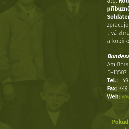
atp.
Rod
příbuzn
Soldaten
zpracuj
trvá zhr
a kopií o
Bundesa
Am Bors
D-13507 
Tel.:
+49 
Fax:
+49 
Web:
ww
Pokud 