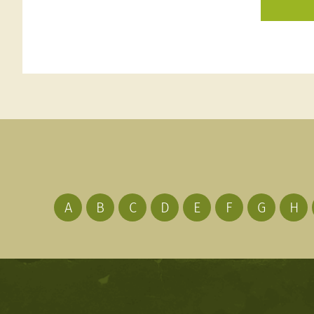
A
B
C
D
E
F
G
H