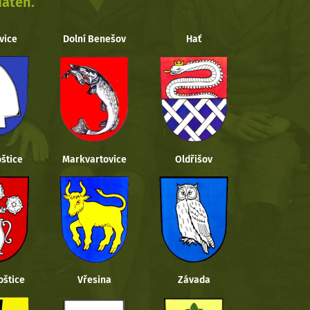
daten.
vice
Dolní Benešov
Hať
štice
Markvartovice
Oldřišov
oštice
Vřesina
Závada