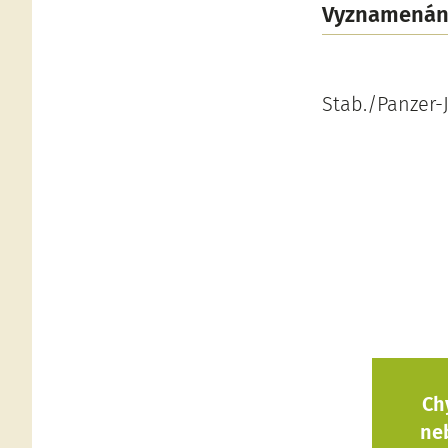
Vyznamenán
Stab./Panzer-J
Ch
ne