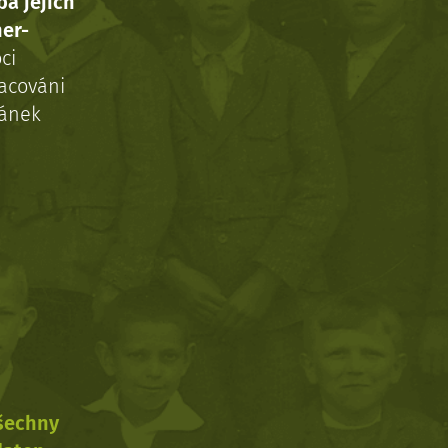
ba jejich
ner-
ci
acováni
ránek
všechny