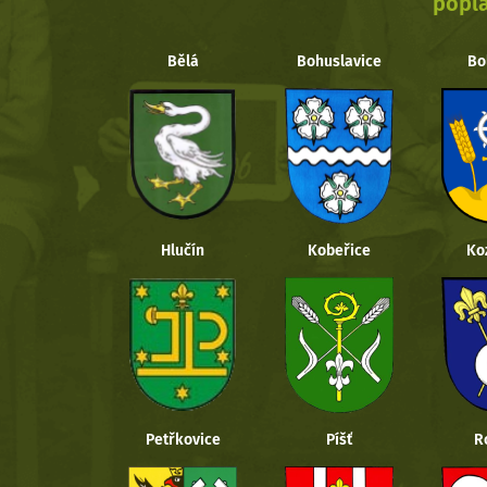
popla
Bělá
Bohuslavice
Bo
Hlučín
Kobeřice
Ko
Petřkovice
Píšť
R