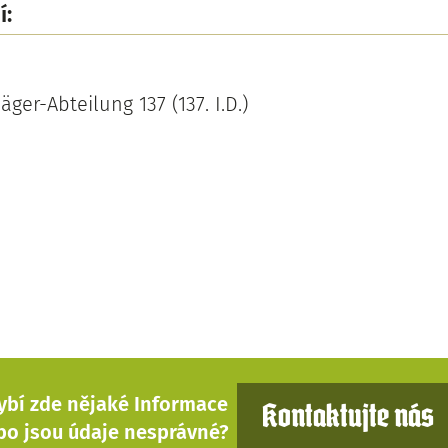
í:
äger-Abteilung 137 (137. I.D.)
ybí zde nějaké Informace
Kontaktujte nás
bo jsou údaje nesprávné?