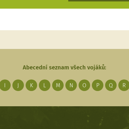
Abecední seznam všech vojáků:
I
J
K
L
M
N
O
P
Q
R