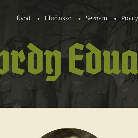
Úvod
Hlučínsko
Seznam
Profil
wrdy Edua