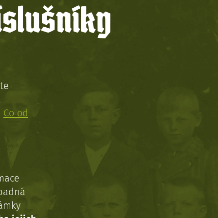
íslušníky
te
!
:
Co od
rmace
ípadná
námky