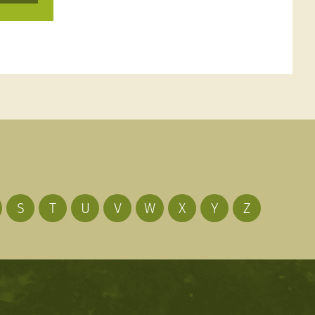
S
T
U
V
W
X
Y
Z