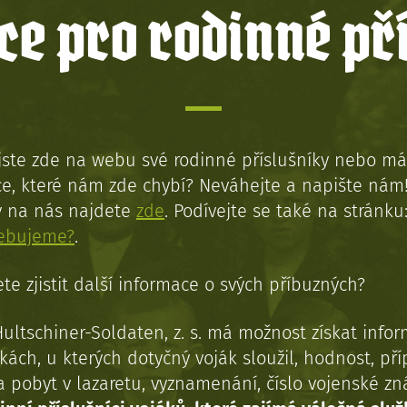
e pro rodinné př
jste zde na webu své rodinné příslušníky nebo má
e, které nám zde chybí? Neváhejte a napište nám
y na nás najdete
zde
. Podívejte se také na stránku
řebujeme?
.
te zjistit další informace o svých příbuzných?
Hultschiner-Soldaten, z. s. má možnost získat info
kách, u kterých dotyčný voják sloužil, hodnost, př
a pobyt v lazaretu, vyznamenání, číslo vojenské z