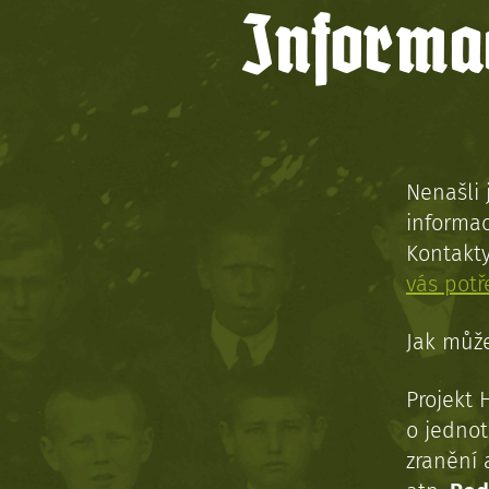
Informac
Nenašli 
informac
Kontakt
vás pot
Jak může
Projekt 
o jednot
zranění 