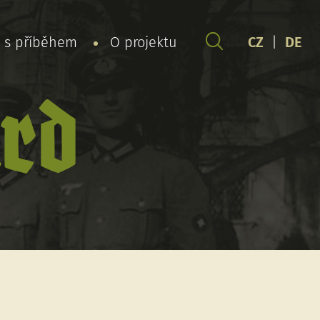
y s příběhem
O projektu
CZ
|
DE
rd