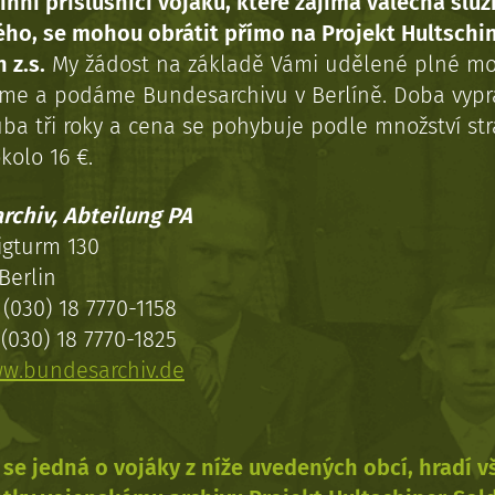
inní příslušníci vojáků, které zajímá válečná služ
ého, se mohou obrátit přímo na Projekt Hultschi
 z.s.
My žádost na základě Vámi udělené plné mo
eme a podáme Bundesarchivu v Berlíně. Doba vypr
uba tři roky a cena se pohybuje podle množství st
kolo 16 €.
rchiv, Abteilung PA
igturm 130
Berlin
(030) 18 7770-1158
(030) 18 7770-1825
w.bundesarchiv.de
se jedná o vojáky z níže uvedených obcí, hradí 