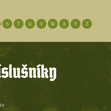
S
T
U
V
W
X
Y
Z
íslušníky
te