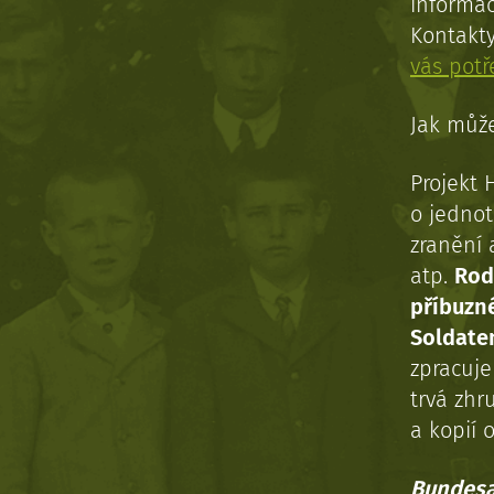
informac
Kontakt
vás pot
Jak může
Projekt 
o jednot
zranění 
atp.
Rod
příbuzn
Soldaten
zpracuj
trvá zhr
a kopií o
Bundesa