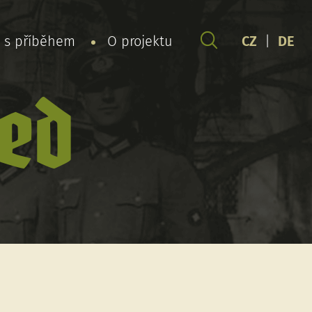
y s příběhem
O projektu
CZ
|
DE
red