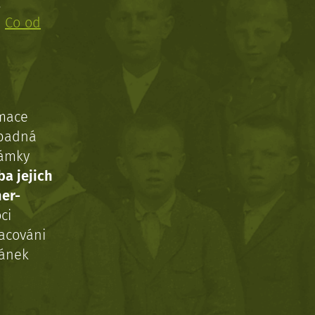
!
:
Co od
rmace
ípadná
námky
ba jejich
ner-
ci
acováni
ránek