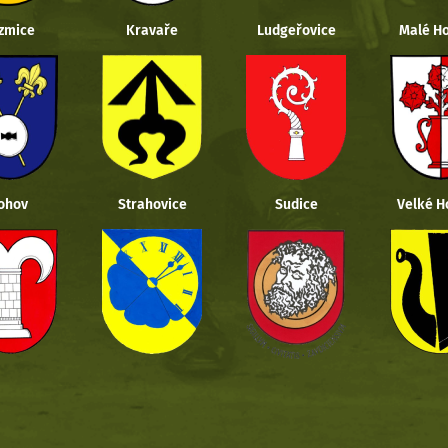
zmice
Kravaře
Ludgeřovice
Malé Ho
ohov
Strahovice
Sudice
Velké H