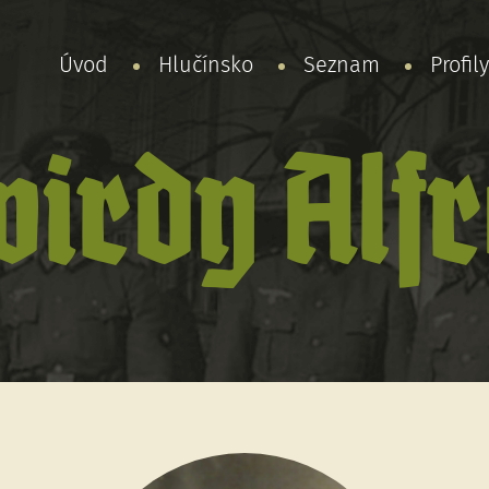
Úvod
Hlučínsko
Seznam
Profil
irdy Alf