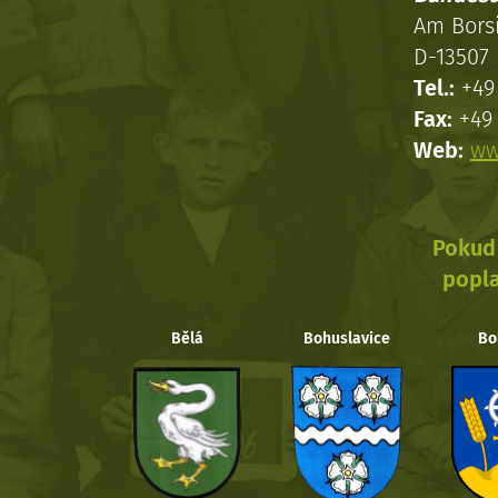
Am Bors
D-13507 
Tel.:
+49 
Fax:
+49 
Web:
ww
Pokud 
popla
Bělá
Bohuslavice
Bo