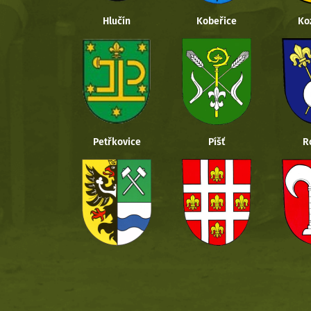
Hlučín
Kobeřice
Ko
Petřkovice
Píšť
R