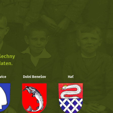
všechny
daten.
vice
Dolní Benešov
Hať