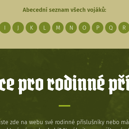
Abecední seznam všech vojáků:
I
J
K
L
M
N
O
P
Q
R
e pro rodinné př
jste zde na webu své rodinné příslušníky nebo má