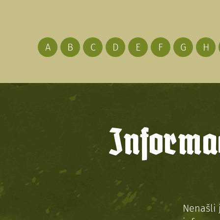
A
B
C
D
E
F
G
H
Informac
Nenašli 