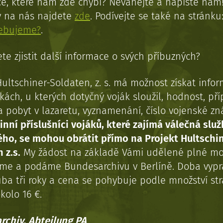
e, které nám zde chybí? Neváhejte a napište nám
y na nás najdete
zde
. Podívejte se také na stránku
řebujeme?
.
te zjistit další informace o svých příbuzných?
Hultschiner-Soldaten, z. s. má možnost získat info
kách, u kterých dotyčný voják sloužil, hodnost, př
a pobyt v lazaretu, vyznamenání, číslo vojenské z
inní příslušníci vojáků, které zajímá válečná služ
ého, se mohou obrátit přímo na Projekt Hultschi
 z.s.
My žádost na základě Vámi udělené plné mo
eme a podáme Bundesarchivu v Berlíně. Doba vypr
uba tři roky a cena se pohybuje podle množství st
kolo 16 €.
rchiv, Abteilung PA