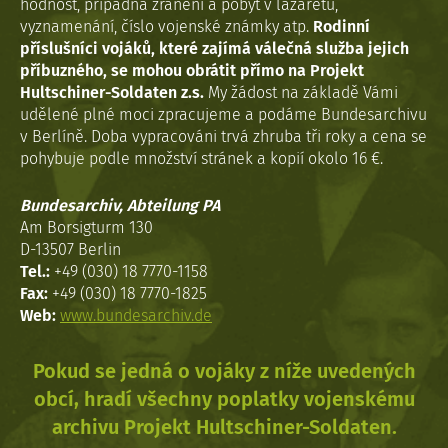
hodnost, případná zranění a pobyt v lazaretu,
vyznamenání, číslo vojenské známky atp.
Rodinní
příslušníci vojáků, které zajímá válečná služba jejich
příbuzného, se mohou obrátit přímo na Projekt
Hultschiner-Soldaten z.s.
My žádost na základě Vámi
udělené plné moci zpracujeme a podáme Bundesarchivu
v Berlíně. Doba vypracováni trvá zhruba tři roky a cena se
pohybuje podle množství stránek a kopií okolo 16 €.
Bundesarchiv, Abteilung PA
Am Borsigturm 130
D-13507 Berlin
Tel.:
+49 (030) 18 7770-1158
Fax:
+49 (030) 18 7770-1825
Web:
www.bundesarchiv.de
Pokud se jedná o vojáky z níže uvedených
obcí, hradí všechny poplatky vojenskému
archivu Projekt Hultschiner-Soldaten.