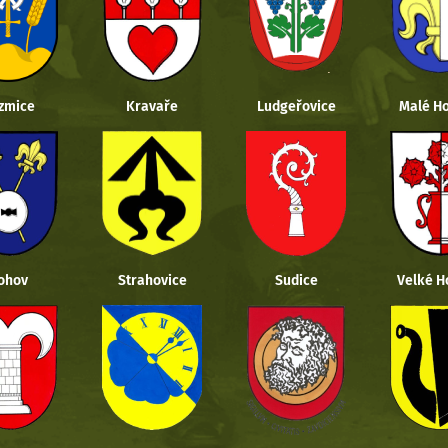
zmice
Kravaře
Ludgeřovice
Malé Ho
ohov
Strahovice
Sudice
Velké H