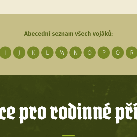
Abecední seznam všech vojáků:
I
J
K
L
M
N
O
P
Q
R
e pro rodinné př