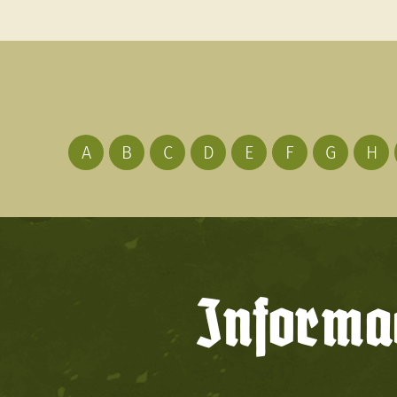
A
B
C
D
E
F
G
H
Informac