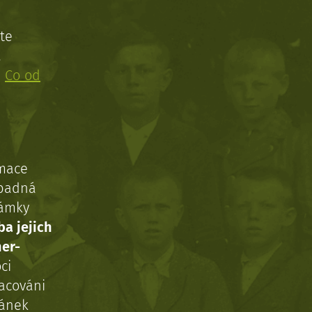
te
!
:
Co od
rmace
ípadná
námky
ba jejich
ner-
ci
acováni
ránek