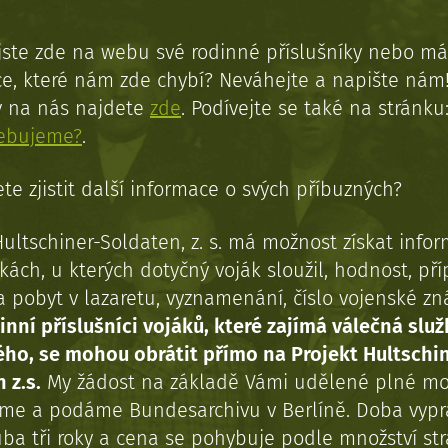
jste zde na webu své rodinné příslušníky nebo má
e, které nám zde chybí? Neváhejte a napište nám
y na nás najdete
zde
. Podívejte se také na stránku
řebujeme?
.
te zjistit další informace o svých příbuzných?
Hultschiner-Soldaten, z. s. má možnost získat info
kách, u kterých dotyčný voják sloužil, hodnost, př
a pobyt v lazaretu, vyznamenání, číslo vojenské z
inní příslušníci vojáků, které zajímá válečná služ
ého, se mohou obrátit přímo na Projekt Hultschi
 z.s.
My žádost na základě Vámi udělené plné mo
eme a podáme Bundesarchivu v Berlíně. Doba vypr
uba tři roky a cena se pohybuje podle množství st