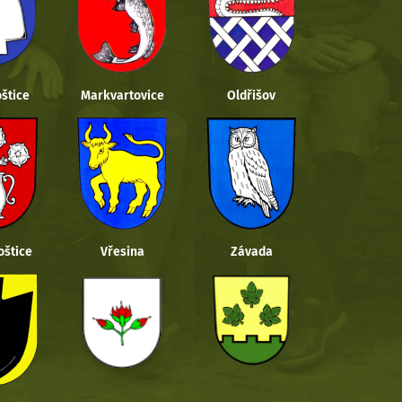
štice
Markvartovice
Oldřišov
oštice
Vřesina
Závada