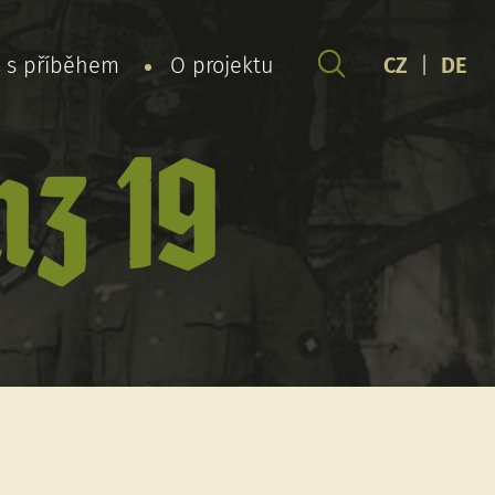
y s příběhem
O projektu
CZ
|
DE
z 19