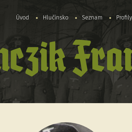
Úvod
Hlučínsko
Seznam
Profil
nczik Fran