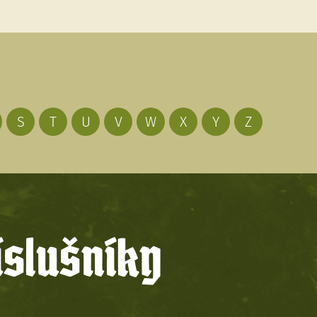
S
T
U
V
W
X
Y
Z
íslušníky