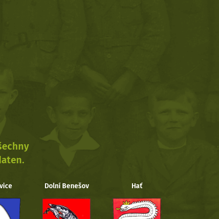
všechny
daten.
vice
Dolní Benešov
Hať