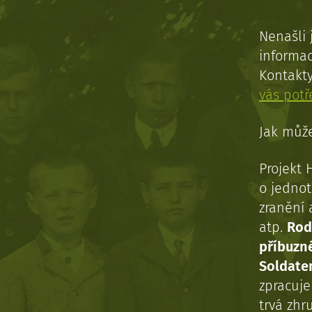
Nenašli 
informac
Kontakt
vás pot
Jak může
Projekt 
o jednot
zranění 
atp.
Rod
příbuzn
Soldaten
zpracuj
trvá zhr