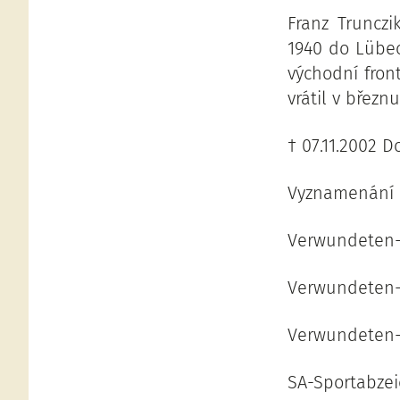
Franz Truncz
1940 do Lübec
východní fron
vrátil v březn
† 07.11.2002 
Vyznamenání :
Verwundeten-
Verwundeten-A
Verwundeten-
SA-Sportabze