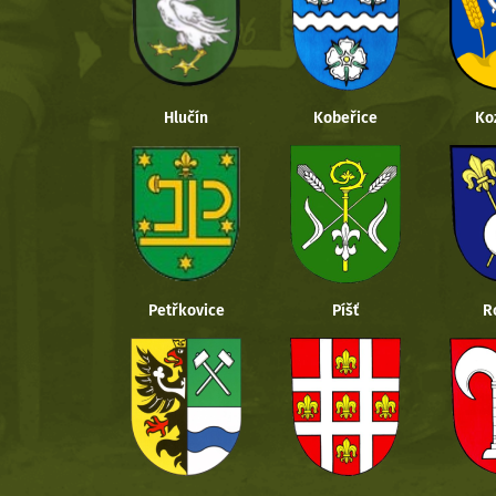
Hlučín
Kobeřice
Ko
Petřkovice
Píšť
R