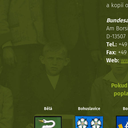
a kopií o
Bundesa
Am Bors
D-13507 
Tel.:
+49 
Fax:
+49 
Web:
ww
Pokud 
popla
Bělá
Bohuslavice
Bo