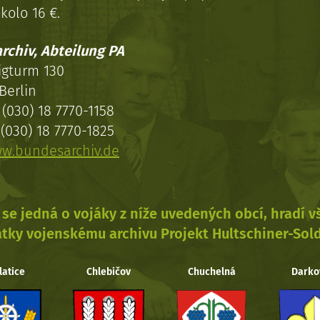
kolo 16 €.
rchiv, Abteilung PA
igturm 130
Berlin
(030) 18 7770-1158
(030) 18 7770-1825
w.bundesarchiv.de
se jedná o vojáky z níže uvedených obcí, hradí 
tky vojenskému archivu Projekt Hultschiner-Sol
latice
Chlebičov
Chuchelná
Darko