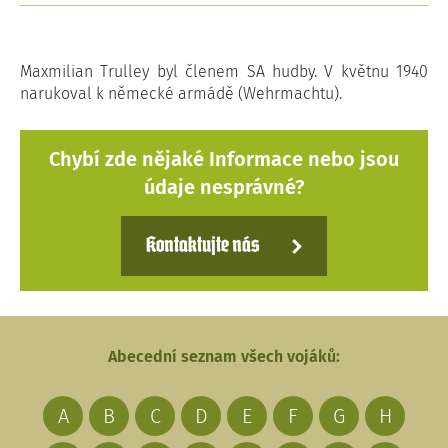
Maxmilian Trulley byl členem SA hudby. V květnu 1940
narukoval k německé armádě (Wehrmachtu).
Chybí zde nějaké Informace nebo jsou
údaje nesprávné?
Kontaktujte nás
Abecední seznam všech vojáků:
A
B
C
D
E
F
G
H