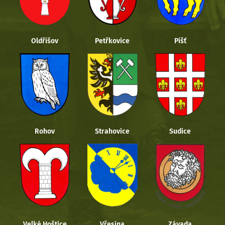
Oldřišov
Petřkovice
Píšť
Rohov
Strahovice
Sudice
Velké Hoštice
Vřesina
Závada