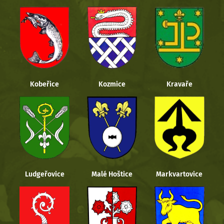
Kobeřice
Kozmice
Kravaře
Ludgeřovice
Malé Hoštice
Markvartovice