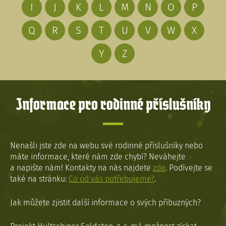
I
J
K
L
M
N
O
P
Q
R
S
T
U
V
W
X
Y
Z
Informace pro rodinné příslušníky
Nenašli jste zde na webu své rodinné příslušníky nebo
máte informace, které nám zde chybí? Neváhejte
a napište nám! Kontakty na nás najdete
zde
. Podívejte se
také na stránku:
Co od vás potřebujeme?
.
Jak můžete zjistit další informace o svých příbuzných?