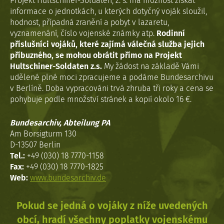
Projekt Hultschiner-Soldaten, z. s. má možnost získat
informace o jednotkách, u kterých dotyčný voják sloužil,
hodnost, případná zranění a pobyt v lazaretu,
vyznamenání, číslo vojenské známky atp.
Rodinní
příslušníci vojáků, které zajímá válečná služba jejich
příbuzného, se mohou obrátit přímo na Projekt
Hultschiner-Soldaten z.s.
My žádost na základě Vámi
udělené plné moci zpracujeme a podáme Bundesarchivu
v Berlíně. Doba vypracováni trvá zhruba tři roky a cena se
pohybuje podle množství stránek a kopií okolo 16 €.
Bundesarchiv, Abteilung PA
Am Borsigturm 130
D-13507 Berlin
Tel.:
+49 (030) 18 7770-1158
Fax:
+49 (030) 18 7770-1825
Web:
www.bundesarchiv.de
Pokud se jedná o vojáky z níže uvedených
obcí, hradí všechny poplatky vojenskému