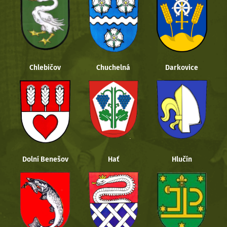
Chlebičov
Chuchelná
Darkovice
Dolní Benešov
Hať
Hlučín