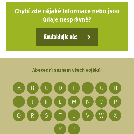
Chybí zde nějaké Informace nebo jsou
údaje nesprávné?
Kontaktujte nás
Abecední seznam všech vojáků:
A
B
C
D
E
F
G
H
I
J
K
L
M
N
O
P
Q
R
S
T
U
V
W
X
Y
Z