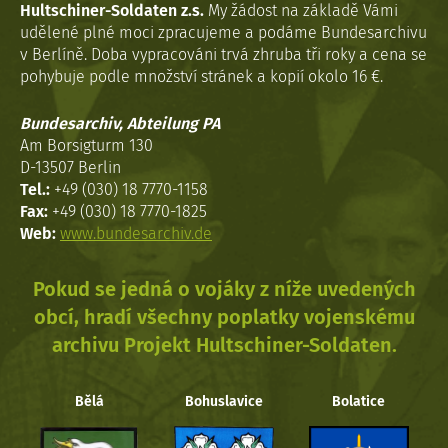
Hultschiner-Soldaten z.s.
My žádost na základě Vámi
udělené plné moci zpracujeme a podáme Bundesarchivu
v Berlíně. Doba vypracováni trvá zhruba tři roky a cena se
pohybuje podle množství stránek a kopií okolo 16 €.
Bundesarchiv, Abteilung PA
Am Borsigturm 130
D-13507 Berlin
Tel.:
+49 (030) 18 7770-1158
Fax:
+49 (030) 18 7770-1825
Web:
www.bundesarchiv.de
Pokud se jedná o vojáky z níže uvedených
obcí, hradí všechny poplatky vojenskému
archivu Projekt Hultschiner-Soldaten.
Bělá
Bohuslavice
Bolatice