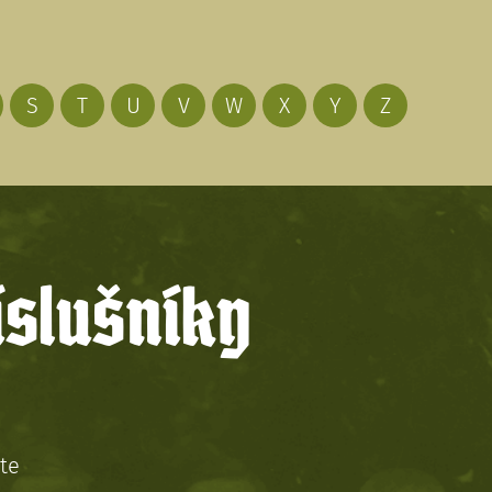
S
T
U
V
W
X
Y
Z
íslušníky
te