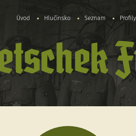
Úvod
Hlučínsko
Seznam
Profil
etschek F