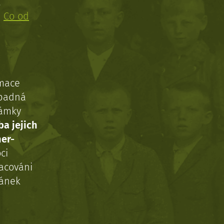
!
:
Co od
rmace
ípadná
námky
ba jejich
ner-
ci
acováni
ránek