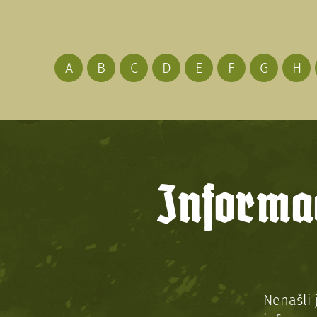
A
B
C
D
E
F
G
H
Informac
Nenašli 