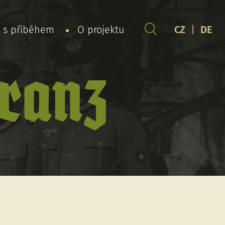
y s příběhem
O projektu
CZ
|
DE
ranz