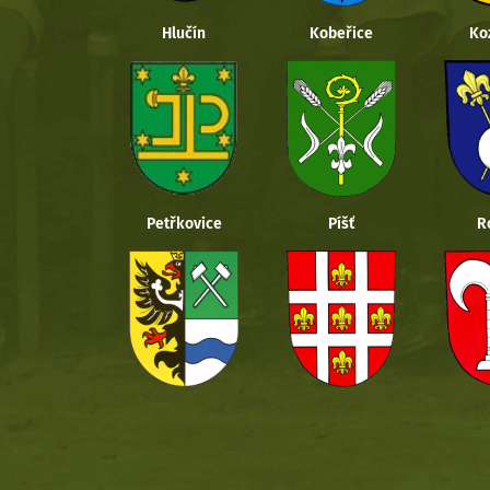
Hlučín
Kobeřice
Ko
Petřkovice
Píšť
R