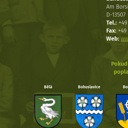
Am Bors
D-13507 
Tel.:
+49 
Fax:
+49 
Web:
ww
Pokud 
popla
Bělá
Bohuslavice
Bo