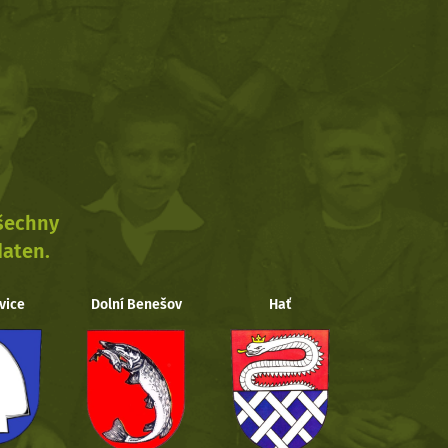
všechny
daten.
vice
Dolní Benešov
Hať