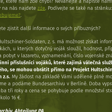
e, které nám zde chybí? Neváhejte a napište nám
y na nás najdete
zde
. Podívejte se také na stránku
řebujeme?
.
te zjistit další informace o svých příbuzných?
Hultschiner-Soldaten, z. s. má možnost získat info
kách, u kterých dotyčný voják sloužil, hodnost, př
a pobyt v lazaretu, vyznamenání, číslo vojenské z
inní příslušníci vojáků, které zajímá válečná služ
ého, se mohou obrátit přímo na Projekt Hultschi
 z.s.
My žádost na základě Vámi udělené plné mo
eme a podáme Bundesarchivu v Berlíně. Doba vypr
uba tři roky a cena se pohybuje podle množství st
kolo 16 €.
rchiv, Abteilung PA